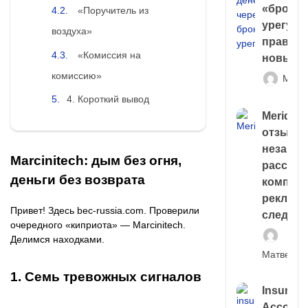
«брокер
«Поручитель из
урегули
воздуха»
правда 
«Комиссия на
новый 
комиссию»
Матв
4. Короткий вывод
Meridiee
отзывы
незави
Marcinitech: дым без огня,
расслед
деньги без возврата
компани
рекламн
Привет! Здесь bec‑russia.com. Проверили
следа
очередного «киприота» — Marcinitech.
Делимся находками.
Матвей И
1. Семь тревожных сигналов
Insuran
Account