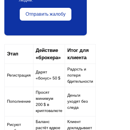
Отправить жалобу
Действие
Итог для
Этап
«брокера»
клиента
Радость и
Дарят
Регистрация
потеря
«бонус» 50 $
бдительности
Просят
Деньги
минимум
Пополнение
уходят без
200 $ в
следа
криптовалюте
Баланс
Клиент
Рисуют
растёт вдвое
докладывает