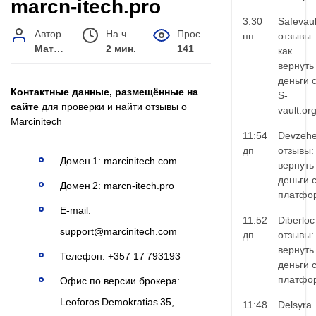
marcn-itech.pro
3:30
Safevaul
Автор
На чтение
Просмотров
пп
отзывы:
Матвей Иванов
2 мин.
141
как
вернуть
деньги 
Контактные данные, размещённые на
S-
сайте
для проверки и найти отзывы о
vault.or
Marcinitech
11:54
Devzehe
дп
отзывы:
Домен 1: marcinitech.com
вернуть
деньги 
Домен 2: marcn-itech.pro
платфо
E‑mail:
11:52
Diberloc
support@marcinitech.com
дп
отзывы:
вернуть
Телефон: +357 17 793193
деньги 
платфо
Офис по версии брокера:
Leoforos Demokratias 35,
11:48
Delsyra