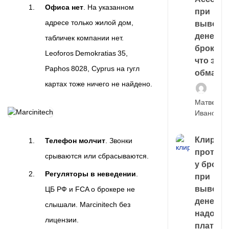
Офиса нет
. На указанном
при
адресе только жилой дом,
выводе
денег у
табличек компании нет.
брокера
Leoforos Demokratias 35,
что это,
Paphos 8028, Cyprus на гугл
обман?
картах тоже ничего не найдено.
Матвей
Иванов
Клирин
Телефон молчит
. Звонки
протек
срываются или сбрасываются.
у броке
Регуляторы в неведении
.
при
выводе
ЦБ РФ и FCA о брокере не
денег,
слышали. Marcinitech без
надо
лицензии.
платить