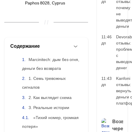
дп
отзывы:
Paphos 8028, Cyprus
почему
не
выводят
деньги
11:46
Devorab
дп
отзывы:
Содержание
пробле
с
Marcinitech: дым без огня,
выводо
денег
деньги без возврата
11:43
Kanfoni
1. Семь тревожных
дп
отзывы:
сигналов
вернуть
деньги 
2. Как выглядит схема
платфо
3. Реальные истории
«Тихий номер, громкая
Возврат
потеря»
через