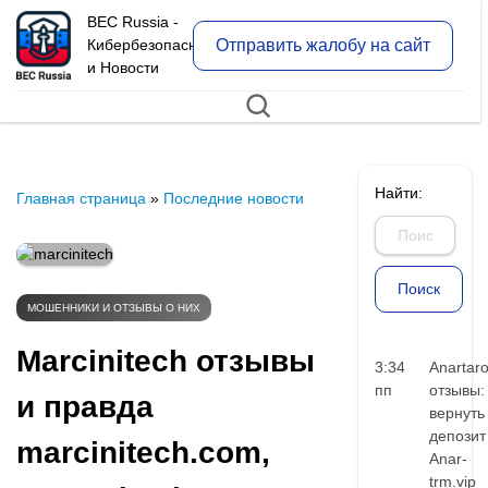
BEC Russia -
Отправить жалобу на сайт
Кибербезопасность
и Новости
Найти:
Главная страница
»
Последние новости
МОШЕННИКИ И ОТЗЫВЫ О НИХ
Marcinitech отзывы
3:34
Anartar
пп
отзывы:
и правда
вернуть
депозит
marcinitech.com,
Anar-
trm.vip