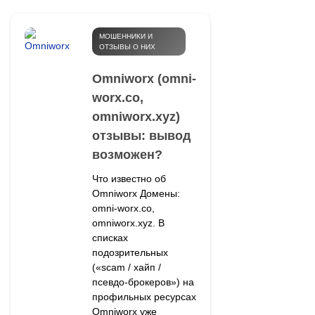
МОШЕННИКИ И
ОТЗЫВЫ О НИХ
Omniworx (omni-
worx.co,
omniworx.xyz)
отзывы: вывод
возможен?
Что известно об
Omniworx Домены:
omni-worx.co,
omniworx.xyz. В
списках
подозрительных
(«scam / хайп /
псевдо-брокеров») на
профильных ресурсах
Omniworx уже