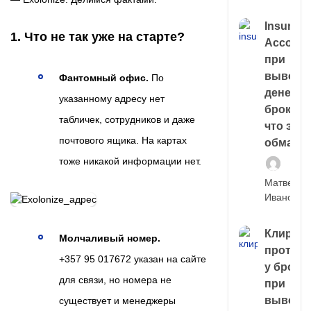
Insuran
1. Что не так уже на старте?
Account
при
выводе
Фантомный офис.
По
денег у
указанному адресу нет
брокера
табличек, сотрудников и даже
что это,
почтового ящика. На картах
обман?
тоже никакой информации нет.
Матвей
Иванов
Клирин
Молчаливый номер.
протек
+357 95 017672 указан на сайте
у броке
для связи, но номера не
при
выводе
существует и менеджеры