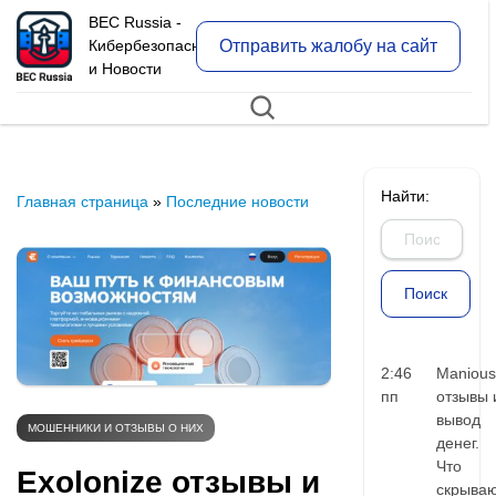
BEC Russia -
Отправить жалобу на сайт
Кибербезопасность
и Новости
Найти:
Главная страница
»
Последние новости
2:46
Manious
пп
отзывы 
вывод
МОШЕННИКИ И ОТЗЫВЫ О НИХ
денег.
Что
Exolonize отзывы и
скрыва