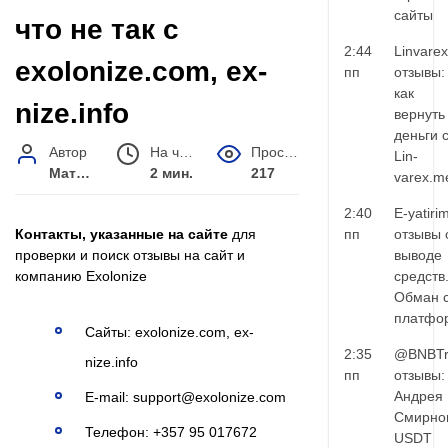
сайты
что не так с
2:44
Linvarex
exolonize.com, ex-
пп
отзывы:
как
nize.info
вернуть
деньги 
Автор
На чтение
Просмотров
Lin-
Матвей Иванов
2 мин.
217
varex.m
2:40
E-yatiri
Контакты, указанные на сайте
для
пп
отзывы 
проверки и поиск отзывы на сайт и
выводе
компанию Exolonize
средств
Обман 
платфо
Сайты: exolonize.com, ex-
2:35
@BNBTr
nize.info
пп
отзывы:
Андрея
E‑mail:
support@exolonize.com
Смирно
Телефон: +357 95 017672
USDT