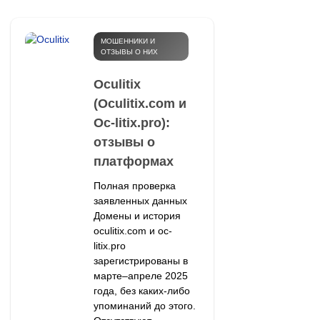
МОШЕННИКИ И
ОТЗЫВЫ О НИХ
Oculitix
(Oculitix.com и
Oc-litix.pro):
отзывы о
платформах
Полная проверка
заявленных данных
Домены и история
oculitix.com и oc-
litix.pro
зарегистрированы в
марте–апреле 2025
года, без каких-либо
упоминаний до этого.