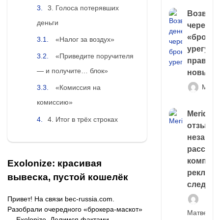
3. Голоса потерявших
Возврат
деньги
через
«брокер
«Налог за воздух»
урегули
«Приведите поручителя
правда 
— и получите… блок»
новый 
Матв
«Комиссия на
комиссию»
Meridiee
4. Итог в трёх строках
отзывы
незави
расслед
компани
Exolonize: красивая
рекламн
вывеска, пустой кошелёк
следа
Привет! На связи bec‑russia.com.
Разобрали очередного «брокера‑маскот»
Матвей И
— Exolonize. Делимся фактами.