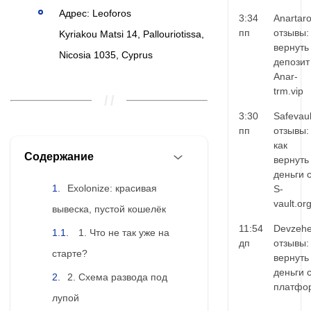
Адрес: Leoforos
3:34
Anartar
пп
отзывы:
Kyriakou Matsi 14, Pallouriotissa,
вернуть
Nicosia 1035, Cyprus
депозит
Anar-
trm.vip
3:30
Safevaul
пп
отзывы:
как
Содержание
вернуть
деньги 
Exolonize: красивая
S-
vault.or
вывеска, пустой кошелёк
11:54
Devzehe
1. Что не так уже на
дп
отзывы:
старте?
вернуть
деньги 
2. Схема развода под
платфо
лупой