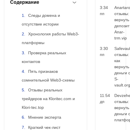
Содержание
3:34
Anartar
пп
отзывы:
Следы домена и
вернуть
отсутствие истории
депозит
Anar-
Хронология работы Web3-
trm.vip
платформы
3:30
Safevaul
Проверка реальных
пп
отзывы:
как
контактов
вернуть
Пять признаков
деньги 
S-
сомнительной Web3-схемы
vault.or
Отзывы реальных
11:54
Devzehe
трейдеров на Kloritec.com и
дп
отзывы:
Klori-tec.top
вернуть
деньги 
Мнение эксперта
платфо
Краткий чек-лист