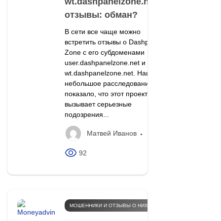
wt.dashpanelzone.net)
отзывы: обман?
В сети все чаще можно
встретить отзывы о Dashpanel
Zone с его субдоменами
user.dashpanelzone.net и
wt.dashpanelzone.net. Наше
небольшое расследование
показало, что этот проект
вызывает серьезные
подозрения...
Матвей Иванов
92
МОШЕННИКИ И ОТЗЫВЫ О НИХ