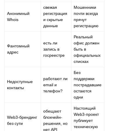
свежая
Мошенники
Анонимный
регистрация
почти всегда
Whois
и скрытые
прячут
данные
регистрацию
Реальный
есть ли
офис должен
Фантомный
запись в
быть в
адрес
госреестре
официальных
списках
Без
работают ли
поддержки
Недоступные
email и
пострадавшие
контакты
телефон?
остаются
одни
Настоящий
обещают
Web3-проект
Web3-брендинг
блокчейн-
публикует
без сути
решения, но
техническую
нет API