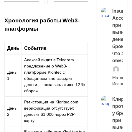
Insuran
Account
Хронология работы Web3-
при
платформы
выводе
денег у
брокера
День
Событие
что это,
Алексей видит в Telegram
обман?
предложение о Web3-
День
платформе Kloritec с
Матвей
1
обещанием «не выводит
Иванов
деньги — пока заплатишь 12 %
сбора».
Клирин
Регистрация на Kloritec.com,
протек
День
верификация отсутствует,
у броке
2
депозит $1 000 через P2P-
при
карту.
выводе
В личном кабинете Klori-tec.top