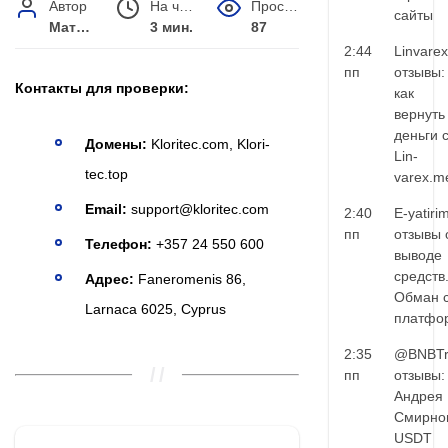
Автор
На чтение
Просмотров
сайты
Матвей Иванов
3 мин.
87
2:44
Linvarex
пп
отзывы:
Контакты для проверки:
как
вернуть
деньги 
Домены:
Kloritec.com, Klori-
Lin-
tec.top
varex.m
Email:
support@kloritec.com
2:40
E-yatiri
пп
отзывы 
Телефон:
+357 24 550 600
выводе
средств
Адрес:
Faneromenis 86,
Обман 
Larnaca 6025, Cyprus
платфо
2:35
@BNBTr
пп
отзывы:
Андрея
Смирно
USDT