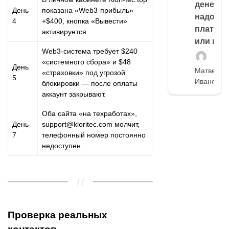
денег,
День
показана «Web3-прибыль»
надо
4
+$400, кнопка «Вывести»
платить
активируется.
или нет
Web3-система требует $240
«системного сбора» и $48
День
Матвей
«страховки» под угрозой
5
Иванов
блокировки — после оплаты
аккаунт закрывают.
Оба сайта «на техработах»,
День
support@kloritec.com
молчит,
7
телефонный номер постоянно
недоступен.
Проверка реальных