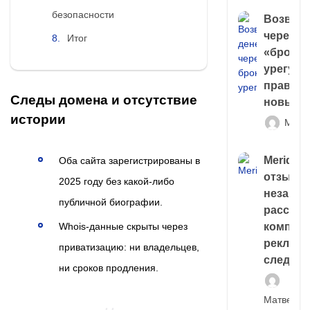
безопасности
Возврат
через
Итог
«брокер
урегули
правда 
Следы домена и отсутствие
новый 
истории
Матв
Meridiee
Оба сайта зарегистрированы в
отзывы
2025 году без какой-либо
незави
публичной биографии.
расслед
Whois-данные скрыты через
компани
рекламн
приватизацию: ни владельцев,
следа
ни сроков продления.
Матвей И