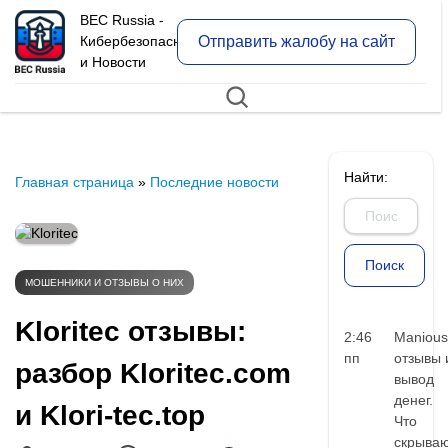
BEC Russia -
Отправить жалобу на сайт
Кибербезопасность
и Новости
Найти:
Главная страница
»
Последние новости
МОШЕННИКИ И ОТЗЫВЫ О НИХ
Kloritec отзывы:
2:46
Manious
пп
отзывы 
разбор Kloritec.com
вывод
денег.
и Klori-tec.top
Что
скрыва