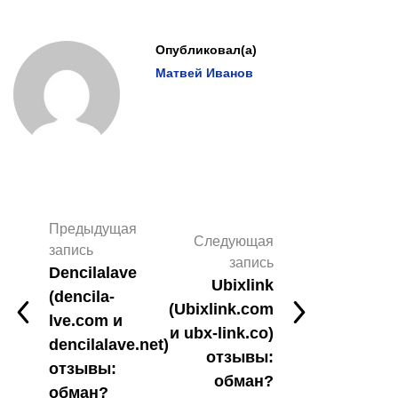
Опубликовал(а)
Матвей Иванов
Предыдущая
Следующая
запись
запись
Dencilalave
Ubixlink
(dencila-
(Ubixlink.com
lve.com и
и ubx-link.co)
dencilalave.net)
отзывы:
отзывы:
обман?
обман?