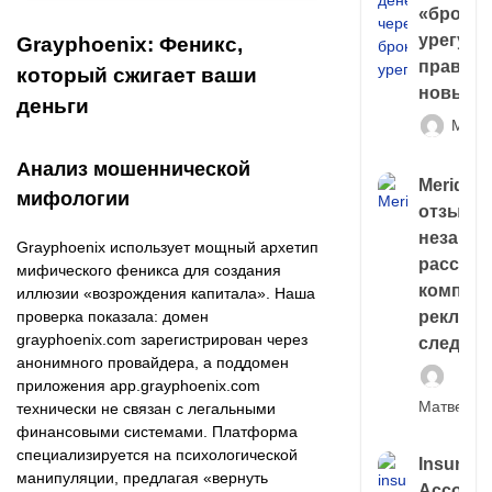
«брокер
урегули
Grayphoenix: Феникс,
правда 
который сжигает ваши
новый 
деньги
Матв
Анализ мошеннической
Meridiee
мифологии
отзывы
незави
Grayphoenix использует мощный архетип
расслед
мифического феникса для создания
компани
иллюзии «возрождения капитала». Наша
проверка показала: домен
рекламн
grayphoenix.com зарегистрирован через
следа
анонимного провайдера, а поддомен
приложения app.grayphoenix.com
Матвей И
технически не связан с легальными
финансовыми системами. Платформа
специализируется на психологической
Insuran
манипуляции, предлагая «вернуть
Account