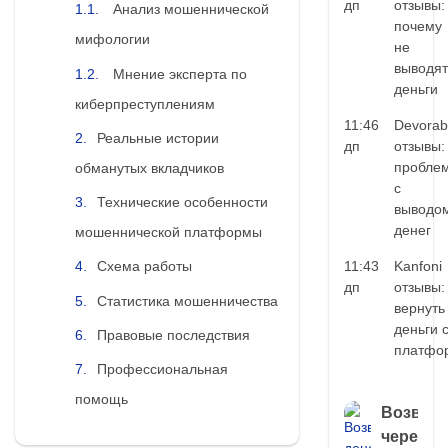
дп
отзывы:
Анализ мошеннической
почему
мифологии
не
выводят
Мнение эксперта по
деньги
киберпреступлениям
11:46
Devorab
Реальные истории
дп
отзывы:
пробле
обманутых вкладчиков
с
Технические особенности
выводо
денег
мошеннической платформы
11:43
Kanfoni
Схема работы
дп
отзывы:
Статистика мошенничества
вернуть
деньги 
Правовые последствия
платфо
Профессиональная
помощь
Возврат
через