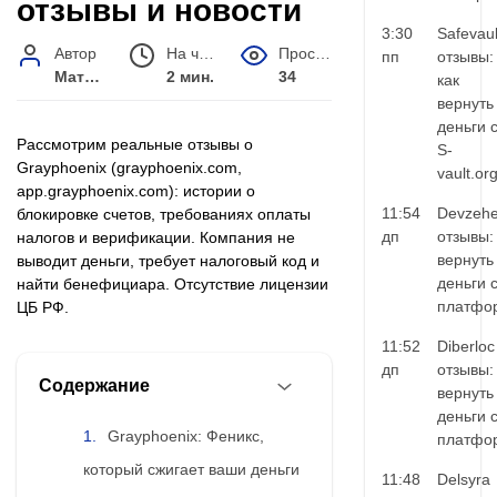
отзывы и новости
3:30
Safevaul
Автор
На чтение
Просмотров
пп
отзывы:
Матвей Иванов
2 мин.
34
как
вернуть
деньги 
Рассмотрим реальные отзывы о
S-
Grayphoenix (grayphoenix.com,
vault.or
app.grayphoenix.com): истории о
11:54
Devzehe
блокировке счетов, требованиях оплаты
дп
отзывы:
налогов и верификации. Компания не
вернуть
выводит деньги, требует налоговый код и
деньги 
найти бенефициара. Отсутствие лицензии
платфо
ЦБ РФ.
11:52
Diberloc
дп
отзывы:
Содержание
вернуть
деньги 
Grayphoenix: Феникс,
платфо
который сжигает ваши деньги
11:48
Delsyra