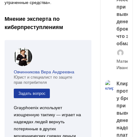
утраченные средства».
при
выводе
Мнение эксперта по
денег у
киберпреступлениям
брокера
что это,
обман?
Матвей
Иванов
Овчинникова Вера Андреевна
Юрист и специалист по защите
прав потребителя
Клирин
протек
Задать вопрос
у броке
при
Grayphoenix использует
выводе
изощренную тактику — играет на
денег,
надеждах людей вернуть
надо
потерянные в других
платить
мошеннических схемах деньги.