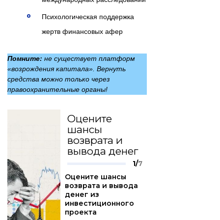
Психологическая поддержка
жертв финансовых афер
Помните:
не существует платформ
«возрождения капитала». Вернуть
средства можно только через
правоохранительные органы!
Оцените
шансы
возврата и
вывода денег
1/
7
Оцените шансы
возврата и вывода
денег из
инвестиционного
проекта