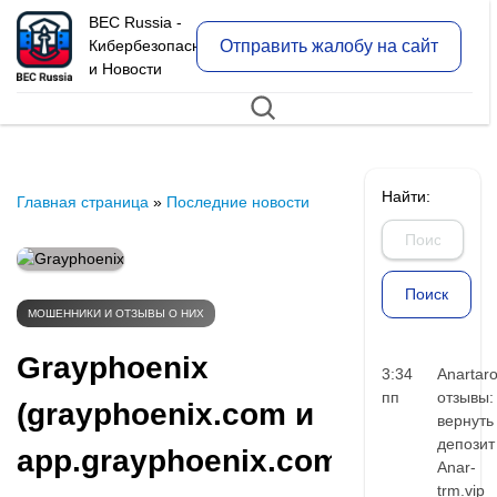
BEC Russia -
Отправить жалобу на сайт
Кибербезопасность
и Новости
Найти:
Главная страница
»
Последние новости
МОШЕННИКИ И ОТЗЫВЫ О НИХ
Grayphoenix
3:34
Anartar
пп
отзывы:
(grayphoenix.com и
вернуть
депозит
app.grayphoenix.com):
Anar-
trm.vip