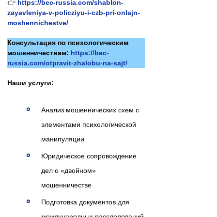
👉
https://bec-russia.com/shablon-
zayavleniya-v-policziyu-i-czb-pri-onlajn-
moshennichestve/
Консультация по психологическим
мошенничествам:
https://bec-
russia.com/otpravit-zhalobu-na-sajt/
Наши услуги:
Анализ мошеннических схем с
элементами психологической
манипуляции
Юридическое сопровождение
дел о «двойном»
мошенничестве
Подготовка документов для
международных расследований