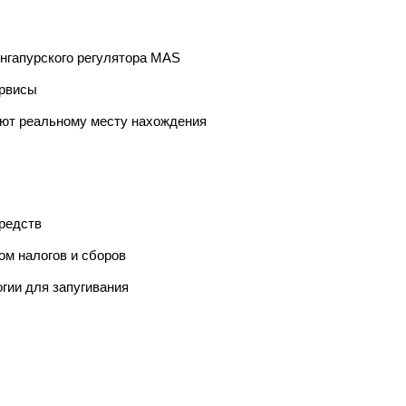
ингапурского регулятора MAS
ервисы
уют реальному месту нахождения
редств
ом налогов и сборов
гии для запугивания