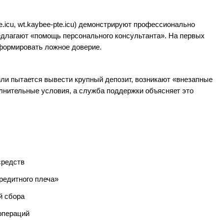
e.icu, wt.kaybee‑pte.icu) демонстрируют профессионально
едлагают «помощь персонального консультанта». На первых
формировать ложное доверие.
или пытается вывести крупный депозит, возникают «внезапные
лнительные условия, а служба поддержки объясняет это
средств
редитного плеча»
й сбора
операций