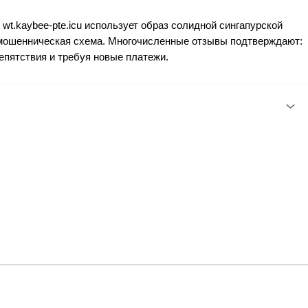
 и wt.kaybee‑pte.icu использует образ солидной сингапурской
 мошенническая схема. Многочисленные отзывы подтверждают:
епятствия и требуя новые платежи.