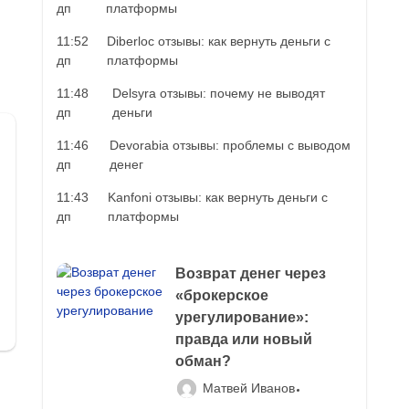
дп
платформы
11:52
Diberloc отзывы: как вернуть деньги с
дп
платформы
11:48
Delsyra отзывы: почему не выводят
дп
деньги
11:46
Devorabia отзывы: проблемы с выводом
дп
денег
11:43
Kanfoni отзывы: как вернуть деньги с
дп
платформы
Возврат денег через
«брокерское
урегулирование»:
правда или новый
обман?
Матвей Иванов