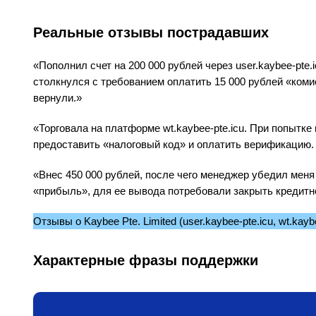
Реальные отзывы пострадавших
«Пополнил счет на 200 000 рублей через user.kaybee‑pte.
столкнулся с требованием оплатить 15 000 рублей «комис
вернули.»
«Торговала на платформе wt.kaybee‑pte.icu. При попытке
предоставить «налоговый код» и оплатить верификацию. 
«Внес 450 000 рублей, после чего менеджер убедил меня
«прибыль», для ее вывода потребовали закрыть кредитн
Отзывы о Kaybee Pte. Limited (user.kaybee‑pte.icu, wt.ka
Характерные фразы поддержки