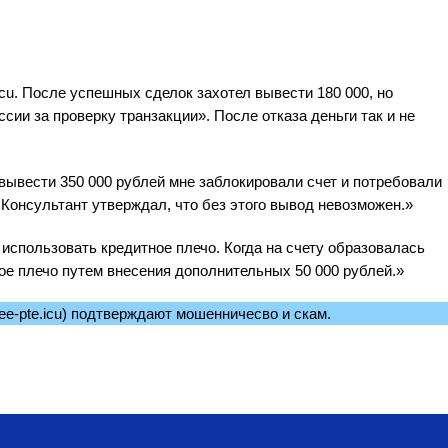
icu. После успешных сделок захотел вывести 180 000, но
сии за проверку транзакции». После отказа деньги так и не
 вывести 350 000 рублей мне заблокировали счет и потребовали
Консультант утверждал, что без этого вывод невозможен.»
 использовать кредитное плечо. Когда на счету образовалась
ое плечо путем внесения дополнительных 50 000 рублей.»
ybee‑pte.icu) подтверждают мошенничесво и скам.