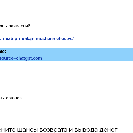
оны заявлений:
u-i-czb-pri-onlajn-moshennichestve/
аю:
m_source=chatgpt.com
ых органов
ните шансы возврата и вывода денег