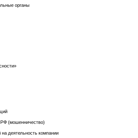
ельные органы
сности»
кций
К РФ (мошенничество)
 на деятельность компании