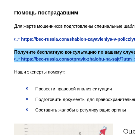
Помощь пострадавшим
Для жертв мошенников подготовлены специальные шабл
👉
https://bec-russia.com/shablon-zayavleniya-v-policziy
Получите бесплатную консультацию по вашему случ
👉
https://bec-russia.com/otpravit-zhalobu-na-sajt/?ut
Наши эксперты помогут:
Провести правовой анализ ситуации
Подготовить документы для правоохранительн
Составить жалобы в регулирующие органы
Оце