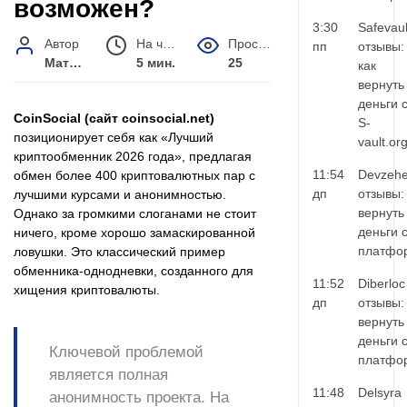
возможен?
3:30
Safevaul
Автор
На чтение
Просмотров
пп
отзывы:
Матвей Иванов
5 мин.
25
как
вернуть
деньги 
CoinSocial (сайт coinsocial.net)
S-
позиционирует себя как «Лучший
vault.or
криптообменник 2026 года», предлагая
11:54
Devzehe
обмен более 400 криптовалютных пар с
дп
отзывы:
лучшими курсами и анонимностью.
вернуть
Однако за громкими слоганами не стоит
деньги 
ничего, кроме хорошо замаскированной
платфо
ловушки. Это классический пример
обменника-однодневки, созданного для
11:52
Diberloc
хищения криптовалюты.
дп
отзывы:
вернуть
деньги 
Ключевой проблемой
платфо
является полная
11:48
Delsyra
анонимность проекта. На