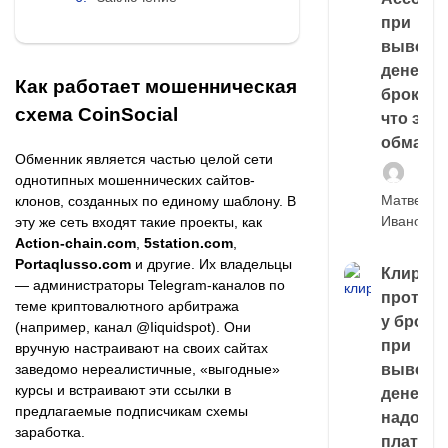
при
выводе
денег у
Как работает мошенническая
брокера
схема CoinSocial
что это,
обман?
Обменник является частью целой сети
однотипных мошеннических сайтов-
Матвей
клонов, созданных по единому шаблону. В
Иванов
эту же сеть входят такие проекты, как
Action-chain.com
,
5station.com
,
Portaqlusso.com
и другие. Их владельцы
Клирин
— администраторы Telegram-каналов по
протек
теме криптовалютного арбитража
у броке
(например, канал @Iiquidspot). Они
при
вручную настраивают на своих сайтах
выводе
заведомо нереалистичные, «выгодные»
курсы и встраивают эти ссылки в
денег,
предлагаемые подписчикам схемы
надо
заработка.
платить