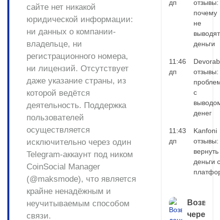
дп
отзывы:
сайте
нет никакой
почему
юридической информации
:
не
ни данных о компании-
выводят
владельце, ни
деньги
регистрационного номера,
11:46
Devorab
ни лицензий. Отсутствует
дп
отзывы:
даже указание страны, из
пробле
которой ведётся
с
выводо
деятельность. Поддержка
денег
пользователей
осуществляется
11:43
Kanfoni
дп
отзывы:
исключительно через один
вернуть
Telegram-аккаунт под ником
деньги 
CoinSocial Manager
платфо
(@maksmode), что является
крайне ненадёжным и
Возврат
неучитываемым способом
через
связи.