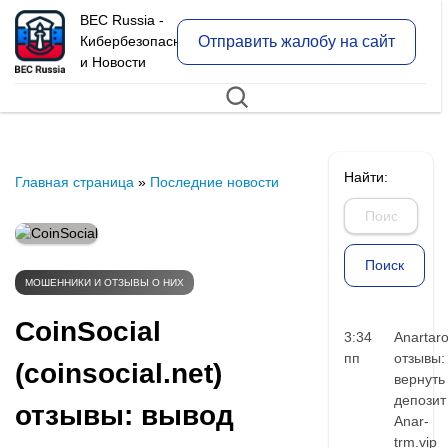
BEC Russia -
Отправить жалобу на сайт
Кибербезопасность
и Новости
Найти:
Главная страница
»
Последние новости
МОШЕННИКИ И ОТЗЫВЫ О НИХ
CoinSocial
3:34
Anartar
пп
отзывы:
(coinsocial.net)
вернуть
депозит
отзывы: вывод
Anar-
trm.vip