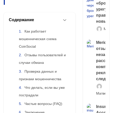
«брокер
урегули
правда 
Содержание
новый 
Матв
Как работает
мошенническая схема
Meridiee
CoinSocial
отзывы
незави
Отзывы пользователей и
расслед
случаи обмана
компани
Проверка данных и
рекламн
следа
признаки мошенничества
Что делать, если вы уже
Матвей И
пострадали
Частые вопросы (FAQ)
Insuran
Заключение
Account