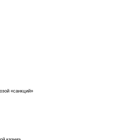
озой «санкций»
ой казни»