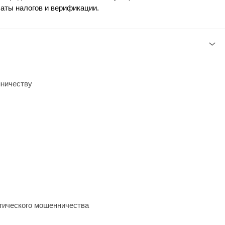
латы налогов и верификации.
нничеству
гического мошенничества