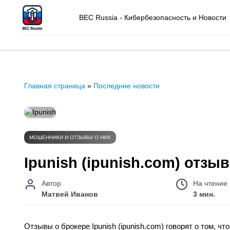
BEC Russia - Кибербезопасность и Новости
Главная страница
»
Последние новости
МОШЕННИКИ И ОТЗЫВЫ О НИХ
Ipunish (ipunish.com) отзы
Автор
На чтение
Матвей Иванов
3 мин.
Отзывы о брокере Ipunish (ipunish.com) говорят о том, 