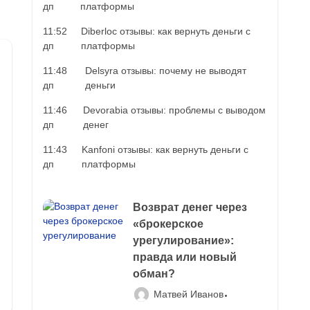
дп
платформы
11:52
Diberloc отзывы: как вернуть деньги с
дп
платформы
11:48
Delsyra отзывы: почему не выводят
дп
деньги
11:46
Devorabia отзывы: проблемы с выводом
дп
денег
11:43
Kanfoni отзывы: как вернуть деньги с
дп
платформы
Возврат денег через
«брокерское
урегулирование»:
правда или новый
обман?
Матвей Иванов