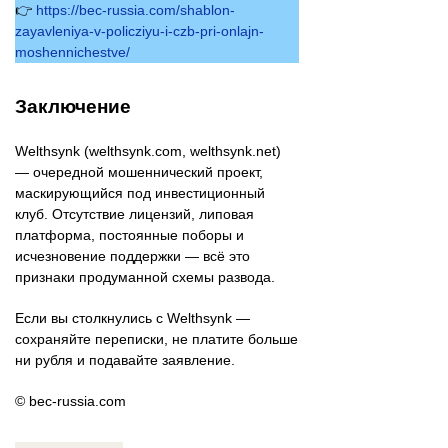
👉
https://bec-russia.com/shablon-
zayavleniya-v-policziyu-i-czb-pri-onlajn-
moshennichestve/
Заключение
Welthsynk (welthsynk.com, welthsynk.net)
— очередной мошеннический проект,
маскирующийся под инвестиционный
клуб. Отсутствие лицензий, липовая
платформа, постоянные поборы и
исчезновение поддержки — всё это
признаки продуманной схемы развода.
Если вы столкнулись с Welthsynk —
сохраняйте переписки, не платите больше
ни рубля и подавайте заявление.
© bec-russia.com