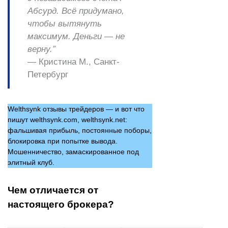
Абсурд. Всё придумано,
чтобы вытянуть
максимум. Деньги — не
верну.”
—
Кристина М., Санкт-
Петербург
Welthsynk отзывы трейдеров — и вот что
пишут welthsynk.com, welthsynk.net:
фальшивая прибыль, постоянные поборы,
блокировка при попытке вывода.
Мошенничество, замаскированное под
элитный клуб.
Чем отличается от
настоящего брокера?