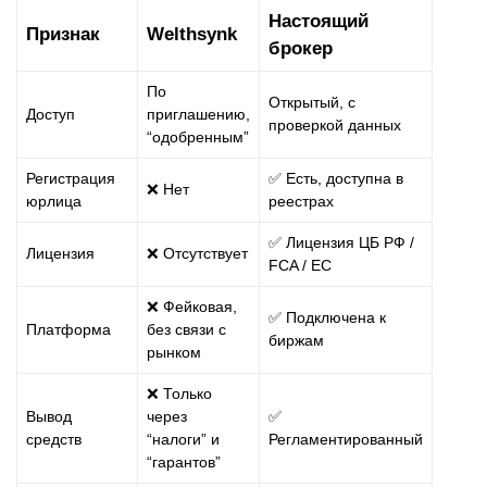
Настоящий
Признак
Welthsynk
брокер
По
Открытый, с
Доступ
приглашению,
проверкой данных
“одобренным”
Регистрация
✅ Есть, доступна в
❌ Нет
юрлица
реестрах
✅ Лицензия ЦБ РФ /
Лицензия
❌ Отсутствует
FCA / ЕС
❌ Фейковая,
✅ Подключена к
Платформа
без связи с
биржам
рынком
❌ Только
Вывод
через
✅
средств
“налоги” и
Регламентированный
“гарантов”