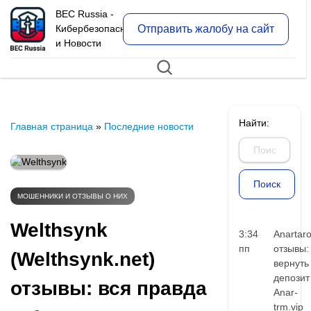
BEC Russia -
Отправить жалобу на сайт
Кибербезопасность
и Новости
Найти:
Главная страница
»
Последние новости
МОШЕННИКИ И ОТЗЫВЫ О НИХ
Welthsynk
3:34
Anartar
пп
отзывы:
(Welthsynk.net)
вернуть
депозит
отзывы: вся правда
Anar-
trm.vip