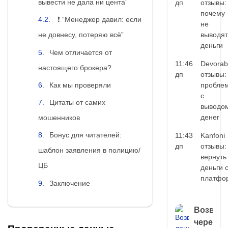
вывести не дала ни цента”
дп
отзывы:
почему
❗ “Менеджер давил: если
не
выводят
не довнесу, потеряю всё”
деньги
Чем отличается от
11:46
Devorab
настоящего брокера?
дп
отзывы:
Как мы проверяли
пробле
с
Цитаты от самих
выводо
денег
мошенников
Бонус для читателей:
11:43
Kanfoni
дп
отзывы:
шаблон заявления в полицию/
вернуть
ЦБ
деньги 
платфо
Заключение
Возврат
через