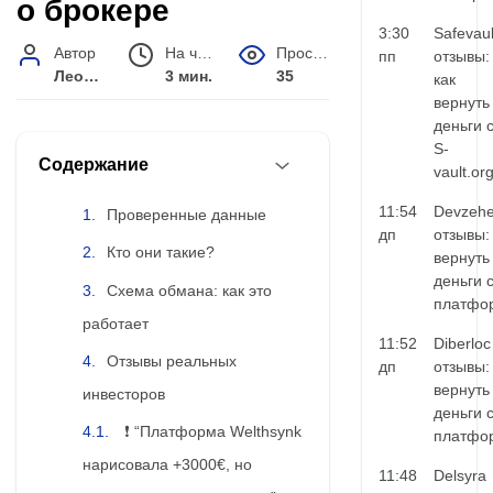
о брокере
3:30
Safevaul
Автор
На чтение
Просмотров
пп
отзывы:
Леонид Малышев
3 мин.
35
как
вернуть
деньги 
S-
Содержание
vault.or
11:54
Devzehe
Проверенные данные
дп
отзывы:
Кто они такие?
вернуть
деньги 
Схема обмана: как это
платфо
работает
11:52
Diberloc
Отзывы реальных
дп
отзывы:
вернуть
инвесторов
деньги 
❗ “Платформа Welthsynk
платфо
нарисовала +3000€, но
11:48
Delsyra