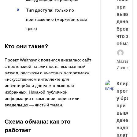
при
Тип доступа
: только по
выводе
приглашению (маркетинговый
денег у
трюк)
брокера
что это,
обман?
Кто они такие?
Проект Welthsynk появился внезапно: сайт
Матвей
с претензией на элитность, вылизанный
Иванов
визуал, рассказы о «частных алгоритмах»,
«искусственном интеллекте для
Клирин
инвестиций» и доступе только для
протек
избранных. Никакой публичной
у броке
информации о компании, офисе или
владельцах — чистый туман.
при
выводе
денег,
Схема обмана: как это
надо
работает
платить