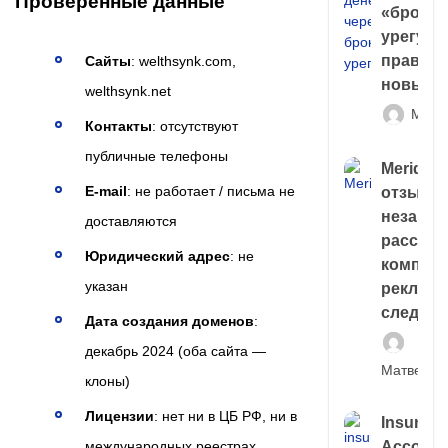
Проверенные данные
«брокер
урегули
правда 
Сайты
: welthsynk.com,
новый 
welthsynk.net
Матв
Контакты
: отсутствуют
публичные телефоны
Meridiee
E-mail
: не работает / письма не
отзывы
незави
доставляются
расслед
Юридический адрес
: не
компани
указан
рекламн
следа
Дата создания доменов
:
декабрь 2024 (оба сайта —
Матвей И
клоны)
Лицензии
: нет ни в ЦБ РФ, ни в
Insuran
международных реестрах
Account