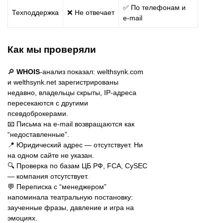
✅ По телефонам и
Техподдержка
❌ Не отвечает
e-mail
Как мы проверяли
🔎
WHOIS
-анализ показал: welthsynk.com
и welthsynk.net зарегистрированы
недавно, владельцы скрыты, IP-адреса
пересекаются с другими
псевдоброкерами.
📧 Письма на e-mail возвращаются как
“недоставленные”.
📍 Юридический адрес — отсутствует. Ни
на одном сайте не указан.
🔍 Проверка по базам ЦБ РФ, FCA, CySEC
— компания отсутствует.
💬 Переписка с “менеджером”
напоминала театральную постановку:
заученные фразы, давление и игра на
эмоциях.