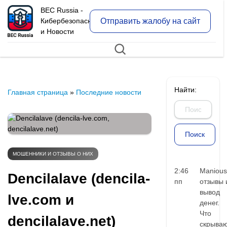
BEC Russia -
Отправить жалобу на сайт
Кибербезопасность
и Новости
Найти:
Главная страница
»
Последние новости
МОШЕННИКИ И ОТЗЫВЫ О НИХ
2:46
Manious
Dencilalave (dencila-
пп
отзывы 
вывод
lve.com и
денег.
Что
dencilalave.net)
скрыва