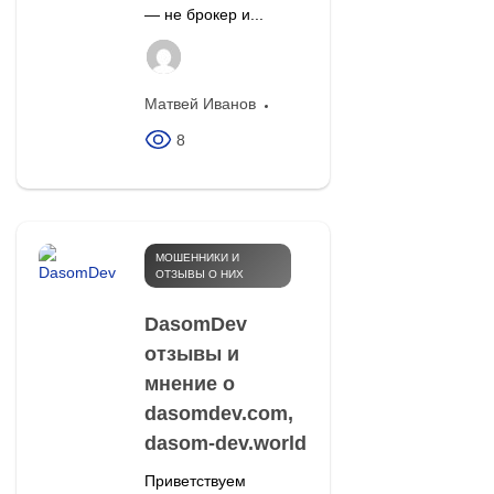
— не брокер и...
Матвей Иванов
8
МОШЕННИКИ И
ОТЗЫВЫ О НИХ
DasomDev
отзывы и
мнение о
dasomdev.com,
dasom-dev.world
Приветствуем