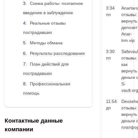
Схема работы: поэтапное
3:34
Anartar
введение в заблуждение
пп
отзывы:
вернуть
Реальные отзывы
депозит
пострадавших
Anar-
trm.vip
Методы обмана
3:30
Safevaul
Результаты расследования
пп
отзывы:
План действий для
как
вернуть
пострадавших
деньги 
Профессиональная
S-
vault.or
помощь
11:54
Devzehe
дп
отзывы:
вернуть
Контактные данные
деньги 
платфо
компании