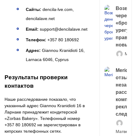
Возврат
Сайты:
dencila-lve.com,
через
dencilalave.net
«брокер
Email:
support@dencilalave.net
урегули
правда 
Телефон:
+357 80 180692
новый 
Адрес:
Giannou Kranidioti 16,
Матв
Larnaca 6046, Cyprus
Meridiee
Результаты проверки
отзывы
незави
контактов
расслед
Наше расследование показало, что
компани
указанный адрес Giannou Kranidioti 16 в
рекламн
Ларнаке принадлежит кондитерской
следа
«Zorbas Bakery». Телефонный номер
+357 80 180692 не зарегистрирован в
кипрских телефонных сетях.
Матвей И