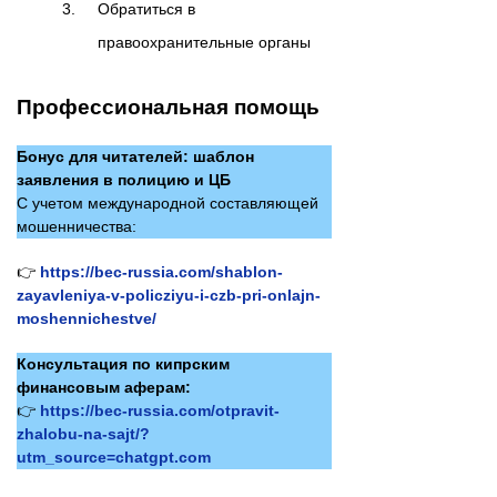
Обратиться в
правоохранительные органы
Профессиональная помощь
Бонус для читателей: шаблон
заявления в полицию и ЦБ
С учетом международной составляющей
мошенничества:
👉
https://bec-russia.com/shablon-
zayavleniya-v-policziyu-i-czb-pri-onlajn-
moshennichestve/
Консультация по кипрским
финансовым аферам:
👉
https://bec-russia.com/otpravit-
zhalobu-na-sajt/?
utm_source=chatgpt.com