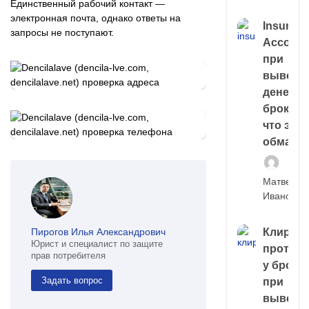
Единственный рабочий контакт —
электронная почта, однако ответы на
Insuran
запросы не поступают.
Account
при
выводе
денег у
брокера
что это,
обман?
Матвей
Иванов
Пирогов Илья Александрович
Клирин
Юрист и специалист по защите
протек
прав потребителя
у броке
Задать вопрос
при
выводе