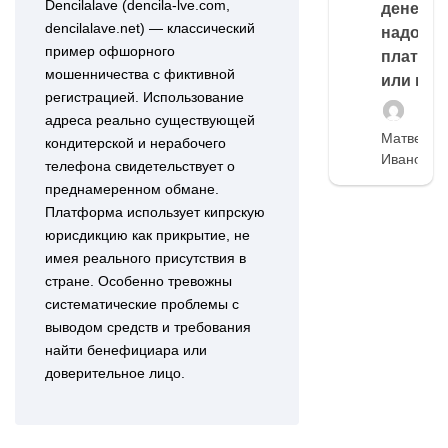
Dencilalave (dencila-lve.com,
денег,
dencilalave.net) — классический
надо
пример офшорного
платить
мошенничества с фиктивной
или нет
регистрацией. Использование
адреса реально существующей
Матвей
кондитерской и нерабочего
Иванов
телефона свидетельствует о
преднамеренном обмане.
Платформа использует кипрскую
юрисдикцию как прикрытие, не
имея реального присутствия в
стране. Особенно тревожны
систематические проблемы с
выводом средств и требования
найти бенефициара или
доверительное лицо.