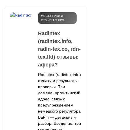
МОШЕННИКИ И
ОТЗЫВЫ О НИХ
Radintex
(radintex.info,
radin-tex.co, rdn-
tex.ltd) отзывы:
афера?
Radintex (radintex.info)
отзывы и результаты
проверки. Три
домена, аргентинский
адрес, связь с
предупреждением
немецкого регулятора
BaFin — детальный
разбор. Введение: три
маски одного