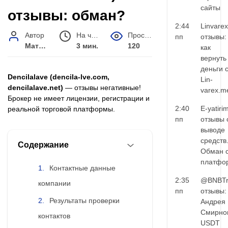
сайты
отзывы: обман?
2:44
Linvarex
Автор
На чтение
Просмотров
пп
отзывы:
Матвей Иванов
3 мин.
120
как
вернуть
деньги 
Dencilalave (dencila-lve.com,
Lin-
dencilalave.net)
— отзывы негативные!
varex.m
Брокер не имеет лицензии, регистрации и
2:40
E-yatiri
реальной торговой платформы.
пп
отзывы 
выводе
средств
Содержание
Обман 
платфо
Контактные данные
2:35
@BNBTr
компании
пп
отзывы:
Результаты проверки
Андрея
Смирно
контактов
USDT