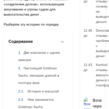
дп
отзывы:
«создателем долгов», использующим
почему
запугивание и угрозы судом для
не
вымогательства денег .
выводят
деньги
Разберём эту историю по порядку.
11:46
Devorab
дп
отзывы:
пробле
Содержание
с
выводо
Две компании с одним
денег
именем
11:43
Kanfoni
Настоящий Goldman
дп
отзывы:
вернуть
Sachs: империя длиной в
деньги 
полтора века
платфо
История и масштаб
Чем занимается
Возврат
через
Goldman Sachs