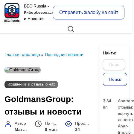
BEC Russia -
Отправить жалобу на сайт
Кибербезопасность
и Новости
Найти:
Главная страница
»
Последние новости
МОШЕННИКИ И ОТЗЫВЫ О НИХ
GoldmansGroup:
3:34
Anartar
пп
отзывы:
отзывы и новости
вернуть
депозит
Автор
На чтение
Просмотров
Anar-
Матвей Иванов
9 мин.
34
trm.vip