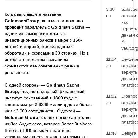
3:30
Safevaul
Когда вы слышите название
пп
отзывы:
GoldmansGroup
, ваш мозг мгновенно
как
проводит параллель с
Goldman Sachs
—
вернуть
одним из самых влиятельных
деньги 
инвестиционных банков в мире с 150-
S-
летней историей, миллиардными
vault.or
оборотами и офисами в 30 странах. Но в
11:54
Devzehe
интернете под этим названием
дп
отзывы:
скрываются две совершенно разные
вернуть
реальности.
деньги 
С одной стороны —
Goldman Sachs
платфо
Group, Inc.
, легендарный финансовый
11:52
Diberloc
институт, основанный в 1869 году, с
дп
отзывы:
капитализацией $238 миллиардов и более
вернуть
чем 43 000 сотрудников . С другой —
деньги 
Goldman Group
, коллекторское агентство
платфо
из Лос-Анджелеса, которое Better Business
Bureau (BBB) не может найти по
11:48
Delsyra
указанному адресу, а клиенты называют