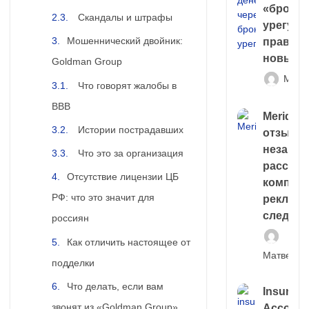
«брокер
Скандалы и штрафы
урегули
Мошеннический двойник:
правда 
новый 
Goldman Group
Матв
Что говорят жалобы в
BBB
Meridiee
Истории пострадавших
отзывы
незави
Что это за организация
расслед
Отсутствие лицензии ЦБ
компани
РФ: что это значит для
рекламн
следа
россиян
Как отличить настоящее от
Матвей И
подделки
Что делать, если вам
Insuran
звонят из «Goldman Group»
Account