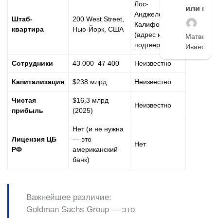
Лос-
или нет
Анджелес,
Штаб-
200 West Street,
Калифорния
квартира
Нью-Йорк, США
(адрес не
Матвей
подтверждён)
Иванов
Сотрудники
43 000–47 400
Неизвестно
Капитализация
$238 млрд
Неизвестно
Чистая
$16,3 млрд
Неизвестно
прибыль
(2025)
Нет (и не нужна
Лицензия ЦБ
— это
Нет
РФ
американский
банк)
Важнейшее различие:
Goldman Sachs Group — это