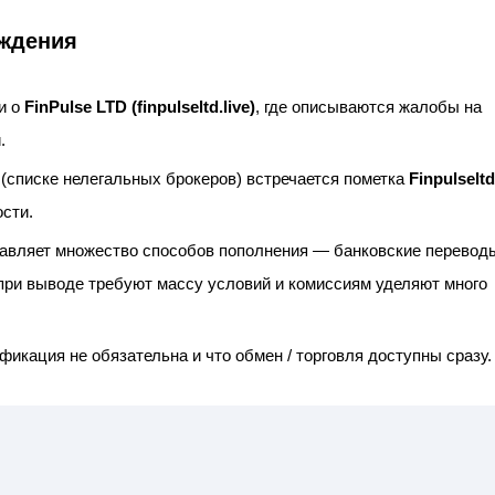
еждения
и о
FinPulse LTD (finpulseltd.live)
, где описываются жалобы на
.
(списке нелегальных брокеров) встречается пометка
Finpulseltd
ости.
ставляет множество способов пополнения — банковские перевод
при выводе требуют массу условий и комиссиям уделяют много
икация не обязательна и что обмен / торговля доступны сразу.