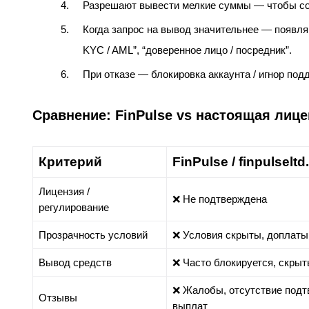
Разрешают вывести мелкие суммы — чтобы со
Когда запрос на вывод значительнее — появляю
KYC / AML”, “доверенное лицо / посредник”.
При отказе — блокировка аккаунта / игнор под
Сравнение: FinPulse vs настоящая лице
Критерий
FinPulse / finpulseltd.
Лицензия /
❌ Не подтверждена
регулирование
Прозрачность условий
❌ Условия скрыты, доплаты
Вывод средств
❌ Часто блокируется, скры
❌ Жалобы, отсутствие под
Отзывы
выплат