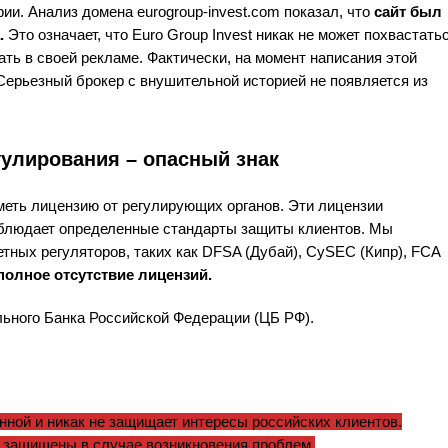
ии. Анализ домена eurogroup-invest.com показал, что
сайт был
.
Это означает, что Euro Group Invest никак не может похвастать
ать в своей рекламе. Фактически, на момент написания этой
Серьезный брокер с внушительной историей не появляется из
гулирования – опасный знак
меть лицензию от регулирующих органов. Эти лицензии
соблюдает определенные стандарты защиты клиентов. Мы
етных регуляторов, таких как DFSA (Дубай), CySEC (Кипр), FCA
 полное отсутствие лицензий.
рального Банка Российской Федерации (ЦБ РФ).
онной и никак не защищает интересы российских клиентов.
е защищены в случае возникновения проблем.