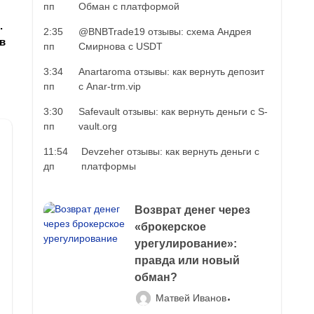
пп
Обман с платформой
.
2:35
@BNBTrade19 отзывы: схема Андрея
в
пп
Смирнова с USDT
3:34
Anartaroma отзывы: как вернуть депозит
пп
с Anar-trm.vip
3:30
Safevault отзывы: как вернуть деньги с S-
пп
vault.org
11:54
Devzeher отзывы: как вернуть деньги с
дп
платформы
Возврат денег через
«брокерское
урегулирование»:
правда или новый
обман?
Матвей Иванов