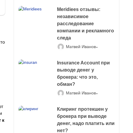
Meridiees отзывы:
независимое
расследование
компании и рекламного
следа
что
Матвей Иванов
Insurance Account при
выводе денег у
брокера: что это,
обман?
Матвей Иванов
ют
Клиринг протекшен у
и
брокера при выводе
 к
денег, надо платить или
нет?