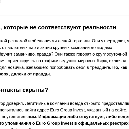
!
, которые не соответствуют реальности
ркой рекламой и обещаниями легкой торговли. Они утверждают, 
 от валютных пар и акций крупных компаний до модных
Звучит заманчиво, правда? Они также говорят о круглосуточной
емя, ориентируясь на графики ведущих мировых бирж, включая
для новичка, желающего попробовать себя в трейдинге.
Но, как
воря, далеки от правды.
контакты скрыты?
ктор доверия. Легитимные компании всегда открыто предоставля
пытались найти адрес Euro Group Invest, указанный на сайте, 
ся неутешительным.
Информация либо отсутствует, либо ведет
о упоминания о Euro Group Invest в официальных реестрах