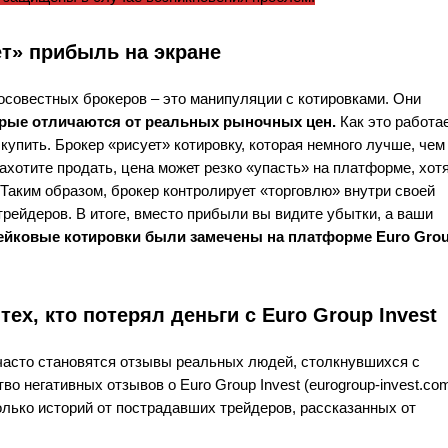
ет» прибыль на экране
совестных брокеров – это манипуляции с котировками. Они
рые отличаются от реальных рыночных цен.
Как это работа
упить. Брокер «рисует» котировку, которая немного лучше, чем
захотите продать, цена может резко «упасть» на платформе, хот
 Таким образом, брокер контролирует «торговлю» внутри своей
ейдеров. В итоге, вместо прибыли вы видите убытки, а ваши
ейковые котировки были замечены на платформе Euro Gro
х, кто потерял деньги с Euro Group Invest
асто становятся отзывы реальных людей, столкнувшихся с
о негативных отзывов о Euro Group Invest (eurogroup-invest.com
ько историй от пострадавших трейдеров, рассказанных от