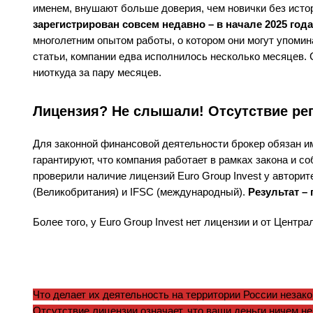
именем, внушают больше доверия, чем новички без истор
зарегистрирован совсем недавно – в начале 2025 года
многолетним опытом работы, о котором они могут упомин
статьи, компании едва исполнилось несколько месяцев. 
ниоткуда за пару месяцев.
Лицензия? Не слышали! Отсутствие ре
Для законной финансовой деятельности брокер обязан и
гарантируют, что компания работает в рамках закона и 
проверили наличие лицензий Euro Group Invest у авторит
(Великобритания) и IFSC (международный).
Результат –
Более того, у Euro Group Invest нет лицензии и от Цент
Что делает их деятельность на территории России незак
Отсутствие лицензии означает, что ваши деньги ничем н