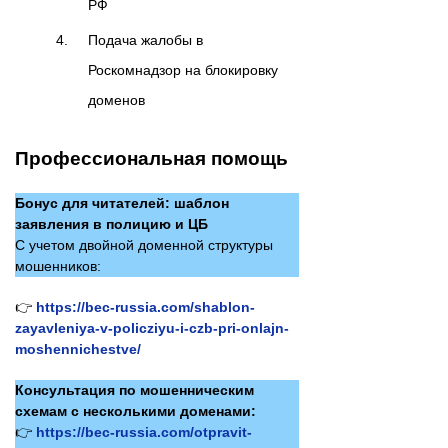
РФ
Подача жалобы в
Роскомнадзор на блокировку
доменов
Профессиональная помощь
Бонус для читателей: шаблон
заявления в полицию и ЦБ
С учетом двойной доменной структуры
мошенников:
👉
https://bec-russia.com/shablon-
zayavleniya-v-policziyu-i-czb-pri-onlajn-
moshennichestve/
Консультация по мошенническим
схемам с несколькими доменами:
👉
https://bec-russia.com/otpravit-