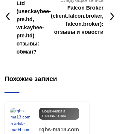
Следующая запись
Ltd
Falcon Broker
(user.kaybee-
(client.falcon.broker,
pte.ltd,
falcon.broker):
wt.kaybee-
отзывы и новости
pte.ltd)
отзывы:
обман?
Похожие записи
МОШЕННИКИ И
ОТЗЫВЫ О НИХ
rqbs-ma13.com