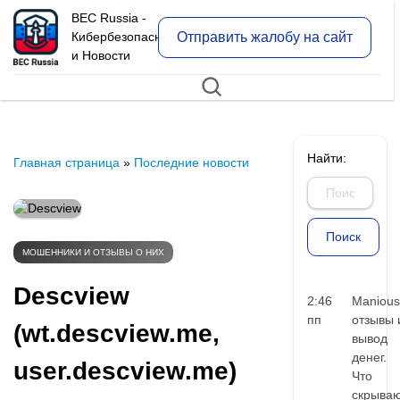
BEC Russia -
Отправить жалобу на сайт
Кибербезопасность
и Новости
Найти:
Главная страница
»
Последние новости
МОШЕННИКИ И ОТЗЫВЫ О НИХ
Descview
2:46
Manious
пп
отзывы 
(wt.descview.me,
вывод
денег.
user.descview.me)
Что
скрыва