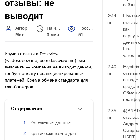
отзывы: не
сайты
выводит
2:44
Linvarex
пп
отзывы:
Автор
На чтение
Просмотров
как
Матвей Иванов
3 мин.
51
вернуть
деньги 
Lin-
Изучив отзывы о Descview
varex.m
(wt.descview.me, user.descview.me), мы
2:40
E-yatiri
выяснили — компания не выводит деньги,
пп
отзывы 
требует оплату несанкционированных
выводе
платежей. Схема обмана стандарта для
средств
лже-брокеров.
Обман 
платфо
Содержание
2:35
@BNBTr
пп
отзывы:
Контактные данные
Андрея
Смирно
Критически важно для
USDT