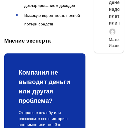
денег,
декларированием доходов
надо
Высокую вероятность полной
платить
или нет
потери средств
Матвей
Мнение эксперта
Иванов
Компания не
выводит деньги
или другая
проблема?
Отправьте жалобу или
расскажите свою историю
анонимно или нет. Это