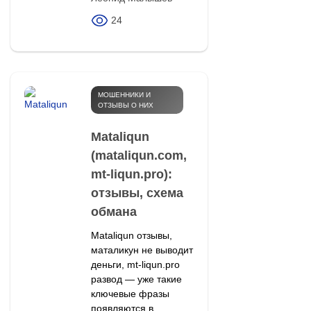
24
МОШЕННИКИ И
ОТЗЫВЫ О НИХ
Mataliqun
(mataliqun.com,
mt‑liqun.pro):
отзывы, схема
обмана
Mataliqun отзывы,
маталикун не выводит
деньги, mt-liqun.pro
развод — уже такие
ключевые фразы
появляются в