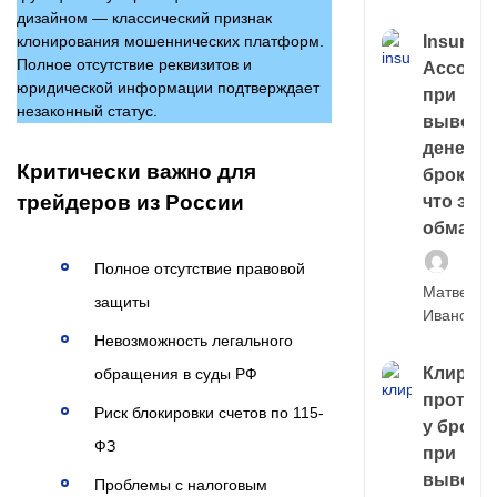
дизайном — классический признак
клонирования мошеннических платформ.
Insuran
Полное отсутствие реквизитов и
Account
юридической информации подтверждает
при
незаконный статус.
выводе
денег у
Критически важно для
брокера
трейдеров из России
что это,
обман?
Полное отсутствие правовой
Матвей
защиты
Иванов
Невозможность легального
Клирин
обращения в суды РФ
протек
Риск блокировки счетов по 115-
у броке
ФЗ
при
выводе
Проблемы с налоговым