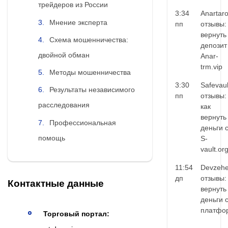
трейдеров из России
3:34
Anartar
Мнение эксперта
пп
отзывы:
вернуть
Схема мошенничества:
депозит
двойной обман
Anar-
trm.vip
Методы мошенничества
3:30
Safevaul
Результаты независимого
пп
отзывы:
расследования
как
вернуть
Профессиональная
деньги 
помощь
S-
vault.or
11:54
Devzehe
дп
отзывы:
Контактные данные
вернуть
деньги 
платфо
Торговый портал: