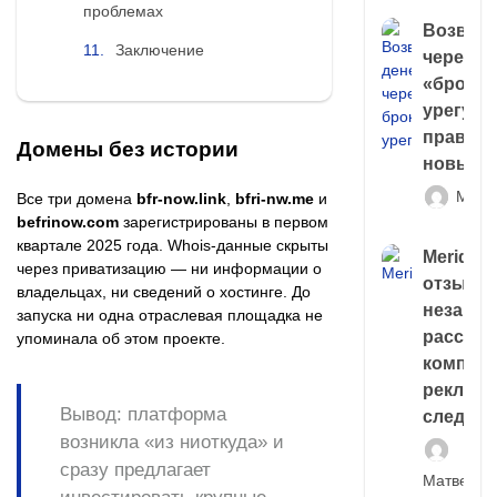
проблемах
Возврат
Заключение
через
«брокер
урегули
правда 
Домены без истории
новый 
Матв
Все три домена
bfr-now.link
,
bfri-nw.me
и
befrinow.com
зарегистрированы в первом
квартале 2025 года. Whois-данные скрыты
Meridiee
через приватизацию — ни информации о
отзывы
владельцах, ни сведений о хостинге. До
незави
запуска ни одна отраслевая площадка не
расслед
упоминала об этом проекте.
компани
рекламн
Вывод:
платформа
следа
возникла «из ниоткуда» и
сразу предлагает
Матвей И