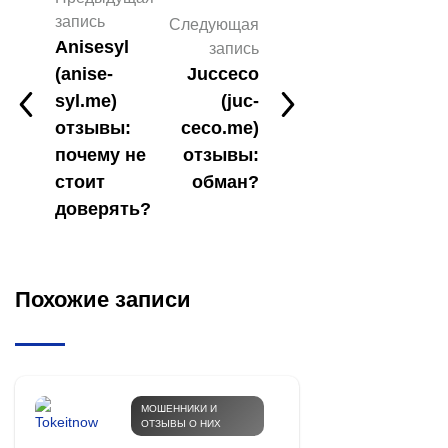
запись
Следующая
Anisesyl
запись
(anise-
Jucceco
syl.me)
(juc-
отзывы:
ceco.me)
почему не
отзывы:
стоит
обман?
доверять?
Похожие записи
МОШЕННИКИ И
ОТЗЫВЫ О НИХ