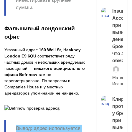
инвестировать крупные
суммы.
Insuran
Account
при
Фальшивый лондонский
выводе
офис
денег у
брокера
Указанный адрес
160 Well St, Hackney,
что это,
London E9 6QU
соответствует ряду
обман?
частных домов и небольших арендуемых
помещений —
никакого официального
офиса Befrinow
там не
Матвей
зарегистрировано. По запросам в
Иванов
Companies House и у местных
арендаторов упоминаний не найдено.
Клирин
протек
у броке
при
выводе
Вывод:
адрес используется