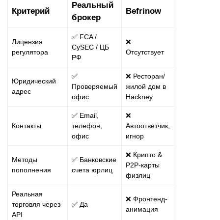
Реальный
Критерий
Befrinow
брокер
✅ FCA /
Лицензия
❌
CySEC / ЦБ
регулятора
Отсутствует
РФ
✅
❌ Ресторан/
Юридический
Проверяемый
жилой дом в
адрес
офис
Hackney
✅ Email,
❌
Контакты
телефон,
Автоответчик,
офис
игнор
❌ Крипто &
Методы
✅ Банковские
P2P-карты
пополнения
счета юрлиц
физлиц
Реальная
❌ Фронтенд-
торговля через
✅ Да
анимация
API