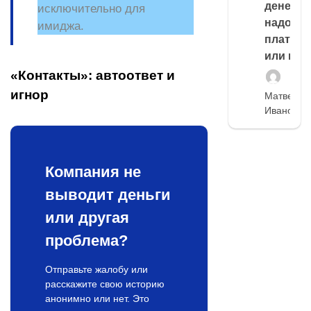
денег,
исключительно для
надо
имиджа.
платить
или нет
«Контакты»: автоответ и
игнор
Матвей
Иванов
Компания не
выводит деньги
или другая
проблема?
Отправьте жалобу или
расскажите свою историю
анонимно или нет. Это