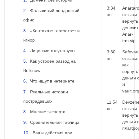
Домены без истории
3:34
Anartar
Фальшивый лондонский
пп
отзывы:
офис
вернуть
депозит
«Контакты»: автоответ и
Anar-
игнор
trm.vip
Лицензии отсутствуют
3:30
Safevaul
пп
отзывы:
Как устроен развод на
как
Befrinow
вернуть
деньги 
Что ищут в интернете
S-
vault.or
Реальные истории
пострадавших
11:54
Devzehe
дп
отзывы:
Мнение эксперта
вернуть
деньги 
Сравнительная таблица
платфо
Ваши действия при