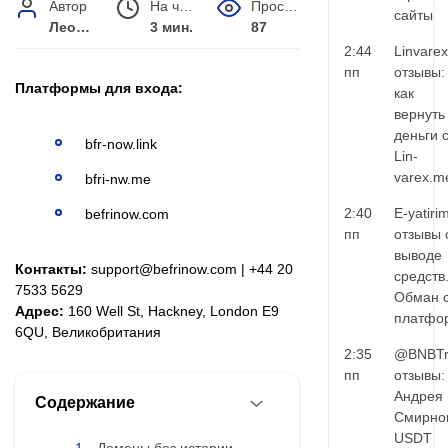
Автор
На чтение
Просмотров
сайты
Леонид Малышев
3 мин.
87
2:44
Linvarex
пп
отзывы:
Платформы для входа:
как
вернуть
деньги 
bfr-now.link
Lin-
varex.m
bfri-nw.me
2:40
E-yatiri
befrinow.com
пп
отзывы 
выводе
Контакты:
support@befrinow.com | +44 20
средств
7533 5629
Обман 
Адрес:
160 Well St, Hackney, London E9
платфо
6QU, Великобритания
2:35
@BNBTr
пп
отзывы:
Андрея
Содержание
Смирно
USDT