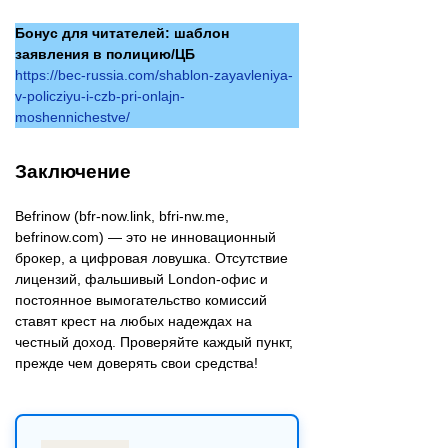
Бонус для читателей: шаблон
заявления в полицию/ЦБ
https://bec-russia.com/shablon-zayavleniya-
v-policziyu-i-czb-pri-onlajn-
moshennichestve/
Заключение
Befrinow (bfr-now.link, bfri-nw.me,
befrinow.com) — это не инновационный
брокер, а цифровая ловушка. Отсутствие
лицензий, фальшивый London-офис и
постоянное вымогательство комиссий
ставят крест на любых надеждах на
честный доход. Проверяйте каждый пункт,
прежде чем доверять свои средства!