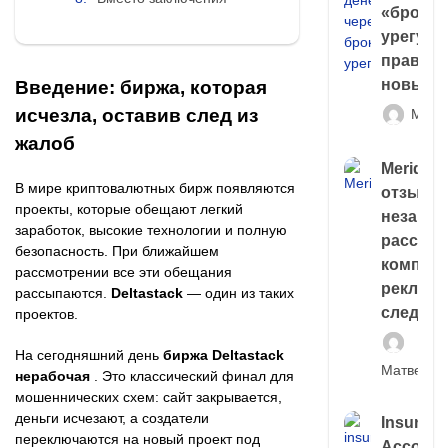
«брокер
урегули
правда 
новый 
Введение: биржа, которая
исчезла, оставив след из
Матв
жалоб
Meridiee
В мире криптовалютных бирж появляются
отзывы
проекты, которые обещают легкий
незави
заработок, высокие технологии и полную
расслед
безопасность. При ближайшем
компани
рассмотрении все эти обещания
рекламн
рассыпаются.
Deltastack
— один из таких
следа
проектов.
На сегодняшний день
биржа Deltastack
Матвей И
нерабочая
. Это классический финал для
мошеннических схем: сайт закрывается,
деньги исчезают, а создатели
Insuran
переключаются на новый проект под
Account