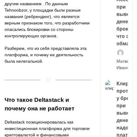
другим названием . По данным
при
Tehnoobzor, у площадки были разные
выводе
названия (ребрендинг), что является
денег у
верным признаком того, что разработчики
брокера
опасались блокировки со стороны
контролирующих органов .
что это,
обман?
Разберем, что из себя представляла эта
платформа, и почему ее деятельность
была нелегальной.
Матвей
Иванов
Клирин
протек
у броке
Что такое Deltastack и
при
почему она не работает
выводе
денег,
Deltastack позиционировалась как
надо
инвестиционная платформа для торговли
криптовалютой и финансовыми
платить