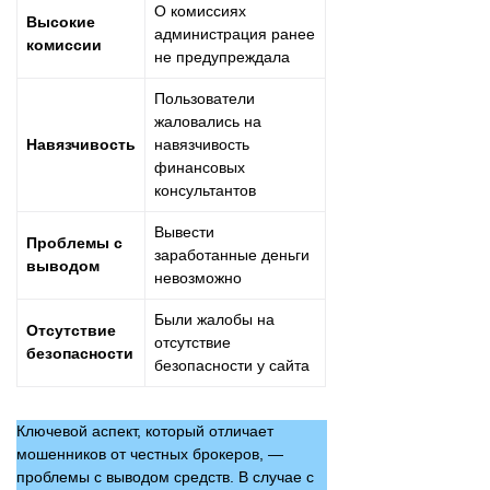
О комиссиях
Высокие
администрация ранее
комиссии
не предупреждала
Пользователи
жаловались на
Навязчивость
навязчивость
финансовых
консультантов
Вывести
Проблемы с
заработанные деньги
выводом
невозможно
Были жалобы на
Отсутствие
отсутствие
безопасности
безопасности у сайта
Ключевой аспект, который отличает
мошенников от честных брокеров, —
проблемы с выводом средств. В случае с