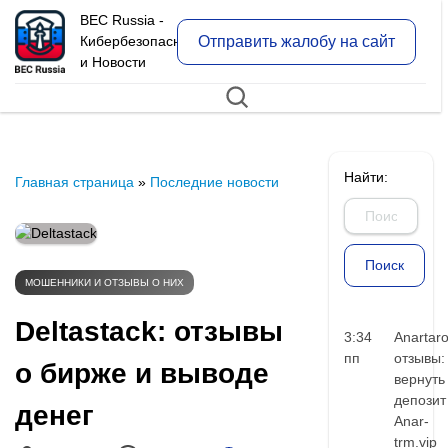
BEC Russia -
Отправить жалобу на сайт
Кибербезопасность
и Новости
Найти:
Главная страница
»
Последние новости
МОШЕННИКИ И ОТЗЫВЫ О НИХ
Deltastack: отзывы
3:34
Anartar
пп
отзывы:
о бирже и выводе
вернуть
депозит
денег
Anar-
trm.vip