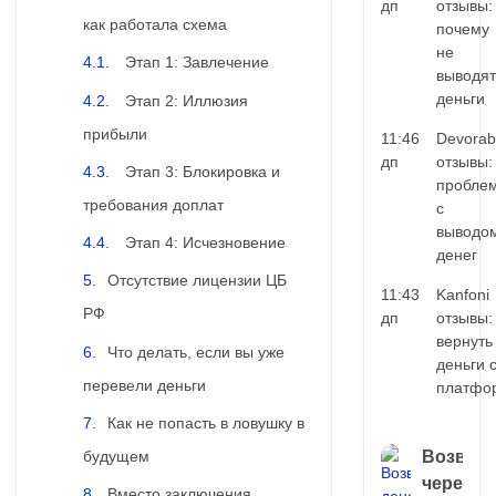
дп
отзывы:
как работала схема
почему
не
Этап 1: Завлечение
выводят
деньги
Этап 2: Иллюзия
прибыли
11:46
Devorab
дп
отзывы:
Этап 3: Блокировка и
пробле
требования доплат
с
выводо
Этап 4: Исчезновение
денег
Отсутствие лицензии ЦБ
11:43
Kanfoni
РФ
дп
отзывы:
вернуть
Что делать, если вы уже
деньги 
перевели деньги
платфо
Как не попасть в ловушку в
будущем
Возврат
через
Вместо заключения