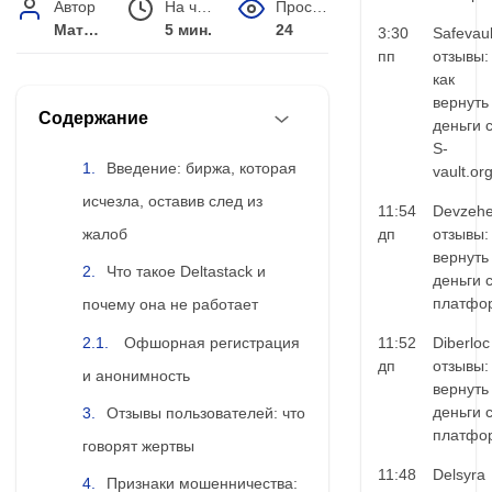
Автор
На чтение
Просмотров
Матвей Иванов
5 мин.
24
3:30
Safevaul
пп
отзывы:
как
вернуть
Содержание
деньги 
S-
Введение: биржа, которая
vault.or
исчезла, оставив след из
11:54
Devzehe
жалоб
дп
отзывы:
вернуть
Что такое Deltastack и
деньги 
платфо
почему она не работает
Офшорная регистрация
11:52
Diberloc
дп
отзывы:
и анонимность
вернуть
деньги 
Отзывы пользователей: что
платфо
говорят жертвы
11:48
Delsyra
Признаки мошенничества: