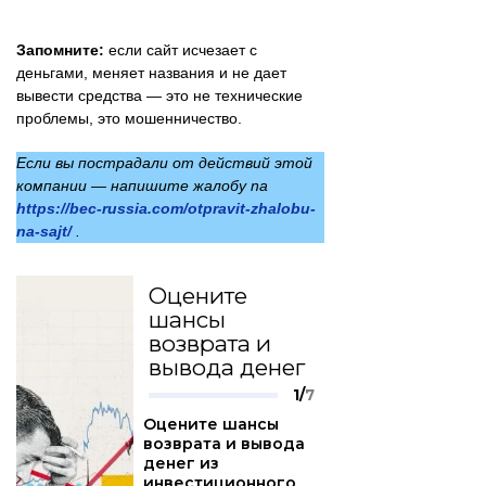
Запомните:
если сайт исчезает с
деньгами, меняет названия и не дает
вывести средства — это не технические
проблемы, это мошенничество.
Если вы пострадали от действий этой
компании — напишите жалобу na
https://bec-russia.com/otpravit-zhalobu-
na-sajt/
.
Оцените
шансы
возврата и
вывода денег
1/
7
Оцените шансы
возврата и вывода
денег из
инвестиционного