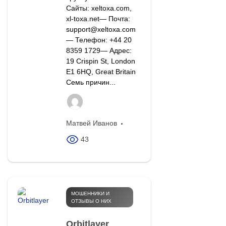
Сайты: xeltoxa.com,
xl-toxa.net— Почта:
support@xeltoxa.com
— Телефон: +44 20
8359 1729— Адрес:
19 Crispin St, London
E1 6HQ, Great Britain
Семь причин...
Матвей Иванов
43
МОШЕННИКИ И
ОТЗЫВЫ О НИХ
Orbitlayer