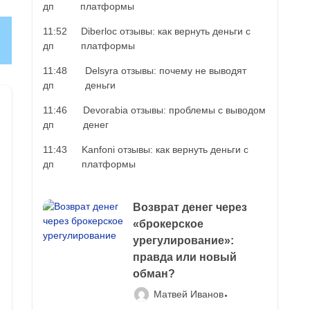
дп
платформы
11:52
Diberloc отзывы: как вернуть деньги с
дп
платформы
11:48
Delsyra отзывы: почему не выводят
дп
деньги
11:46
Devorabia отзывы: проблемы с выводом
дп
денег
11:43
Kanfoni отзывы: как вернуть деньги с
дп
платформы
Возврат денег через
«брокерское
урегулирование»:
правда или новый
обман?
Матвей Иванов