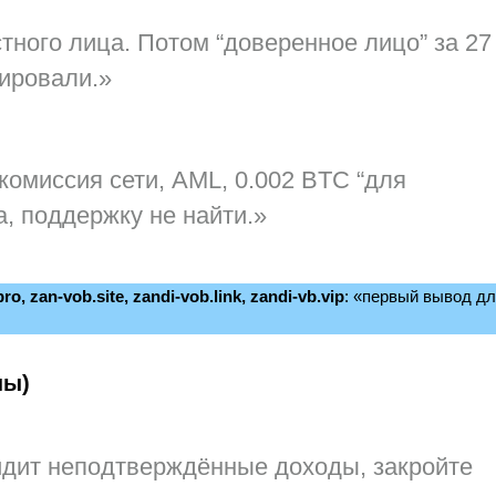
ного лица. Потом “доверенное лицо” за 27
кировали.»
комиссия сети, AML, 0.002 BTC “для
, поддержку не найти.»
ro, zan-vob.site, zandi-vob.link, zandi-vb.vip
: «первый вывод д
ны)
идит неподтверждённые доходы,
закройте