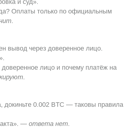
овка и суд».
да? Оплаты только по официальным
лчит
.
ен вывод через
доверенное лицо
.
».
о доверенное лицо и почему платёж на
окируют
.
а, докиньте
0.002 BTC
— таковы правила
ракта». —
ответа нет
.