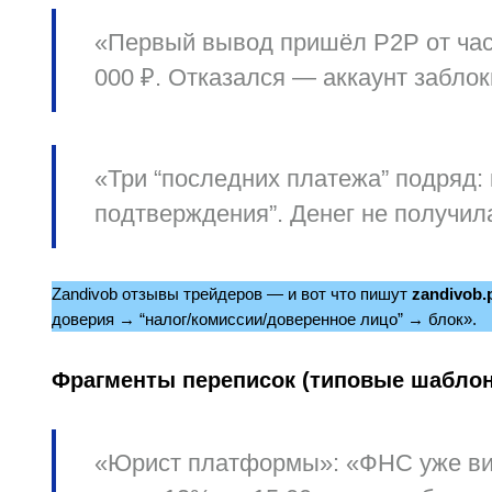
«Первый вывод пришёл P2P от част
000 ₽. Отказался — аккаунт забло
«Три “последних платежа” подряд: 
подтверждения”. Денег не получила
Zandivob отзывы трейдеров — и вот что пишут
zandivob.p
доверия → “налог/комиссии/доверенное лицо” → блок».
Фрагменты переписок (типовые шабло
«Юрист платформы»
: «ФНС уже в