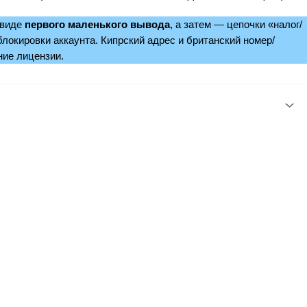
 виде
первого маленького вывода
, а затем — цепочки «налог/
локировки аккаунта. Кипрский адрес и британский номер/
ние лицензии.