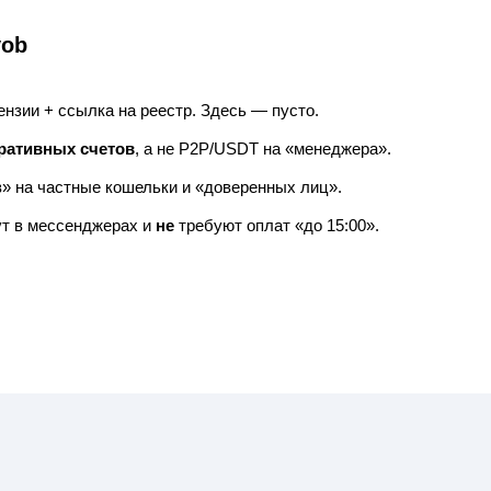
vob
нзии + ссылка на реестр. Здесь — пусто.
ративных счетов
, а не P2P/USDT на «менеджера».
в» на частные кошельки и «доверенных лиц».
т в мессенджерах и
не
требуют оплат «до 15:00».