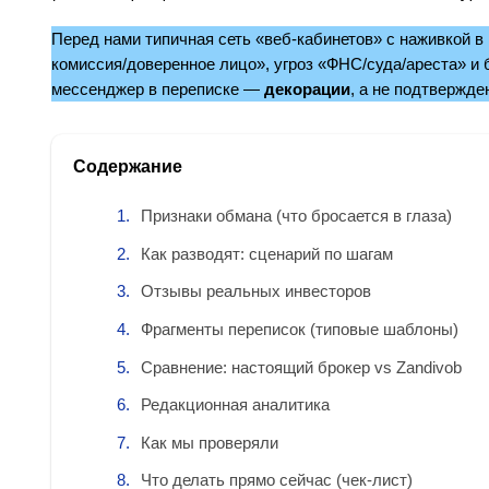
Перед нами типичная сеть «веб-кабинетов» с наживкой в
комиссия/доверенное лицо», угроз «ФНС/суда/ареста» и б
мессенджер в переписке —
декорации
, а не подтвержде
Содержание
Признаки обмана (что бросается в глаза)
Как разводят: сценарий по шагам
Отзывы реальных инвесторов
Фрагменты переписок (типовые шаблоны)
Сравнение: настоящий брокер vs Zandivob
Редакционная аналитика
Как мы проверяли
Что делать прямо сейчас (чек-лист)