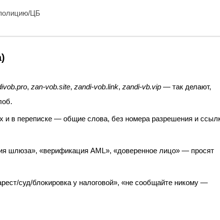
 полицию/ЦБ
)
ivob.pro
,
zan-vob.site
,
zandi-vob.link
,
zandi-vb.vip
— так делают,
лоб.
х и в переписке — общие слова, без номера разрешения и ссыл
ия шлюза», «верификация AML», «доверенное лицо» — просят
арест/суд/блокировка у налоговой», «не сообщайте никому —