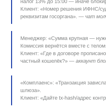
налог 13%
до 15:00 — иначе блокир
Клиент
: «Номер решения ИФНС/су
реквизитам госоргана». —
чат мо
Менеджер
: «Сумма крупная — нуж
Комиссия вернётся вместе с телом
Клиент
: «Где в договоре прописан
частный кошелёк?» —
аккаунт бл
«Комплаенс»
: «Транзакция зависл
шлюза».
Клиент
: «Дайте tx-hash/адрес конт