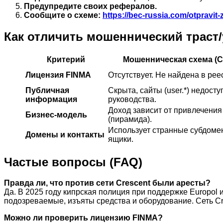
Предупредите своих рефералов.
Сообщите о схеме:
https://bec-russia.com/otpravit-
Как отличить мошеннический трас
Критерий
Мошенническая схема (C
Лицензия FINMA
Отсутствует. Не найдена в рее
Публичная
Скрыта, сайты (user.*) недост
информация
руководства.
Доход зависит от привлечения
Бизнес-модель
(пирамида).
Использует странные субдомен
Домены и контакты
ящики.
Частые вопросы (FAQ)
Правда ли, что против сети Crescent были аресты?
Да. В 2025 году кипрская полиция при поддержке Europol
подозреваемые, изъяты средства и оборудование. Сеть Cr
Можно ли проверить лицензию FINMA?