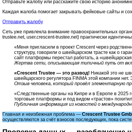
Отправьте жалобу или расскажите свою историю анонимно
Каждая жалоба помогает закрывать фейковые сайты и сох
Отправить жалобу
Сеть уже привлекла внимание правоохранительных органов
trustee.net, user.crescent-trustee.net) практически иден
«Меня пригласили в проект Crescent через родстве
структуру, говорили о швейцарском трасте как о гара
сайт платформы перестал работать, а «швейцарская 
Жертва сети, описывающая типичный путь от вкла
«Crescent Trustee — это развод!
Никакой это не шве
швейцарского регулятора FINMA этой компании нет. 
Отзыв человека, который провёл элементарную про
«Следственные органы на Кипре и в Европе в 2025 
торговые платформы и под видом «трастов» похитили
Публичная информация из новостей о международн
Главная и неизбежная проблема —
Crescent Trustee Gm
осуществляются за счёт взносов последующих, пока систем
Проверка данных — разоблачение 