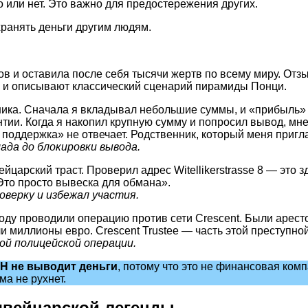
 или нет. Это важно для предостережения других.
ранять деньги другим людям.
 и оставила после себя тысячи жертв по всему миру. Отзыв
тичны и описывают классический сценарий пирамиды Понци.
нника. Сначала я вкладывал небольшие суммы, и «прибыль
нтии. Когда я накопил крупную сумму и попросил вывод, мне
поддержка» не отвечает. Родственник, который меня пригла
да до блокировки вывода.
йцарский траст. Проверил адрес Witellikerstrasse 8 — это 
Это просто вывеска для обмана».
верку и избежал участия.
году проводили операцию против сети Crescent. Были арес
 миллионы евро. Crescent Trustee — часть этой преступно
ой полицейской операции.
bH не выводит деньги
, потому что это не финансовая ко
а не рухнет.
швейцарской легенды