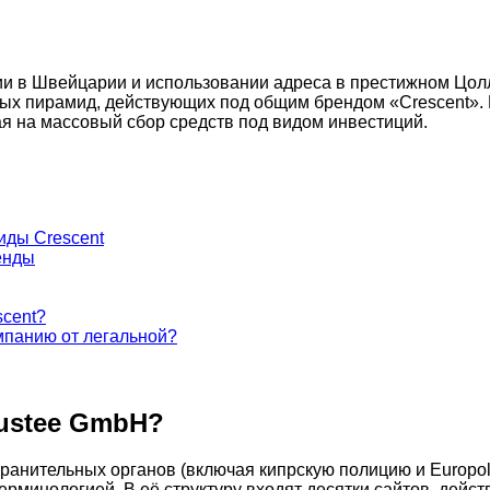
ии в Швейцарии и использовании адреса в престижном Цол
х пирамид, действующих под общим брендом «Crescent». Н
я на массовый сбор средств под видом инвестиций.
иды Crescent
енды
scent?
мпанию от легальной?
rustee GmbH?
анительных органов (включая кипрскую полицию и Europol
рминологией. В её структуру входят десятки сайтов, дей