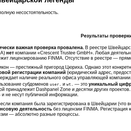
полную несостоятельность.
Результаты проверки
ически важная проверка провалена.
В реестре Швейцарс
MA)
нет
компании «Crescent Trustee GmbH». Любая деятель
жит лицензированию FINMA. Отсутствие в реестре — прямо
кон — престижный пригород Цюриха. Однако этот конкрет
овой регистрации компаний
(юридический адрес, предос
ерждает наличие реального офиса управляющей компании
льзование субдоменов
и
— это
уникальный цифр
user.
wt.
ой принадлежит Dashpanel Zone и десятки других проектов
 и не несут публичной информации.
если компания была зарегистрирована в Швейцарии (что в
нсовую деятельность
без лицензии FINMA. Регистрация 
зии — абсолютно разные процессы.