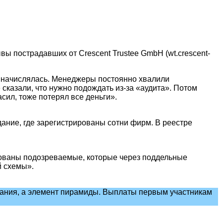
ы пострадавших от Crescent Trustee GmbH (wt.crescent-
» начислялась. Менеджеры постоянно хвалили
 сказали, что нужно подождать из-за «аудита». Потом
сил, тоже потерял все деньги».
здание, где зарегистрированы сотни фирм. В реестре
тованы подозреваемые, которые через поддельные
й схемы».
мпания, а элемент пирамиды. Выплаты первым участникам