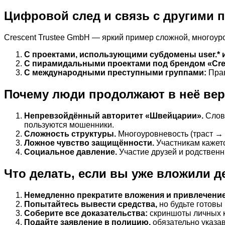
Цифровой след и связь с другими 
Crescent Trustee GmbH — яркий пример сложной, многоур
С проектами, использующими субдомены user.* и
С пирамидальными проектами под брендом «Cre
С международными преступными группами:
Прав
Почему люди продолжают в неё ве
Непревзойдённый авторитет «Швейцарии».
Слово
пользуются мошенники.
Сложность структуры.
Многоуровневость (траст → 
Ложное чувство защищённости.
Участникам кажетс
Социальное давление.
Участие друзей и родственн
Что делать, если вы уже вложили де
Немедленно прекратите вложения и привлечени
Попытайтесь вывести средства,
но будьте готовы 
Соберите все доказательства:
скриншоты личных ка
Подайте заявление в полицию,
обязательно указав