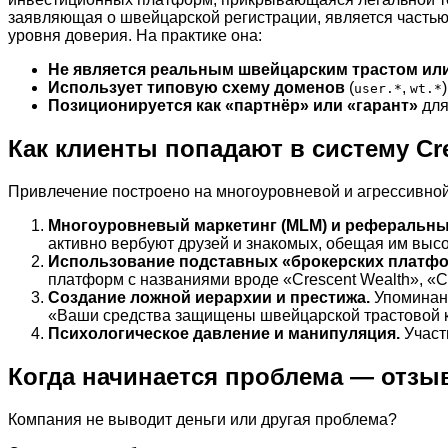
заявляющая о швейцарской регистрации, является частью
уровня доверия. На практике она:
Не является реальным швейцарским трастом и
Использует типовую схему доменов
(
,
user.*
wt.*
Позиционируется как «партнёр» или «гарант»
для
Как клиенты попадают в систему Cr
Привлечение построено на многоуровневой и агрессивной
Многоуровневый маркетинг (MLM) и реферальн
активно вербуют друзей и знакомых, обещая им высо
Использование подставных «брокерских платфо
платформ с названиями вроде «Crescent Wealth», «C
Создание ложной иерархии и престижа.
Упоминани
«Ваши средства защищены швейцарской трастовой к
Психологическое давление и манипуляция.
Участн
Когда начинается проблема — отзы
Компания не выводит деньги или другая проблема?