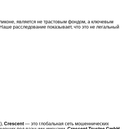
ликоне, является не трастовым фондом, а ключевым
аше расследование показывает, что это не легальный
),
Crescent
— это глобальная сеть мошеннических
ствующих под разными именами.
Crescent Trustee GmbH
,