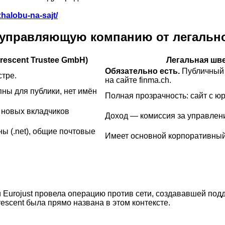
zhalobu-na-sajt/
т/управляющую компанию от легальн
rescent Trustee GmbH)
Легальная шв
Обязательно есть.
Публичный 
стре.
на сайте finma.ch.
упны для публики, нет имён
Полная прозрачность: сайт с ю
 новых вкладчиков
Доход — комиссия за управлен
ы (.net), общие почтовые
Имеет основной корпоративный 
 и Eurojust провела операцию против сети, создававшей п
escent была прямо названа в этом контексте.