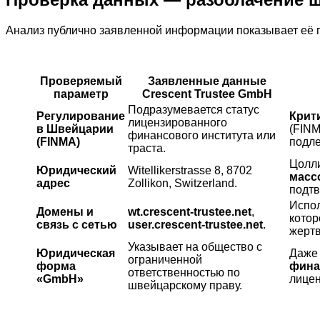
Анализ публично заявленной информации показывает её 
Проверяемый
Заявленные данные
параметр
Crescent Trustee GmbH
Подразумевается статус
Регулирование
Крит
лицензированного
в Швейцарии
(FIN
финансового института или
(FINMA)
подле
траста.
Цолли
Юридический
Witellikerstrasse 8, 8702
масс
адрес
Zollikon, Switzerland.
подтв
Испо
Домены и
wt.crescent-trustee.net
,
котор
связь с сетью
user.crescent-trustee.net
.
жертв
Указывает на общество с
Юридическая
Даже 
ограниченной
форма
фина
ответственностью по
«GmbH»
лицен
швейцарскому праву.