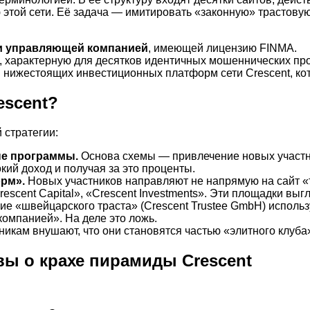
 этой сети. Её задача — имитировать «законную» трастов
ли управляющей компанией
, имеющей лицензию FINMA.
), характерную для десятков идентичных мошеннических про
 нижестоящих инвестиционных платформ сети Crescent, ко
escent?
 стратегии:
ые программы.
Основа схемы — привлечение новых участн
кий доход и получая за это проценты.
рм».
Новых участников направляют не напрямую на сайт «т
rescent Capital», «Crescent Investments». Эти площадки в
е «швейцарского траста» (Crescent Trustee GmbH) исполь
омпанией». На деле это ложь.
икам внушают, что они становятся частью «элитного клуба»
вы о крахе пирамиды Crescent