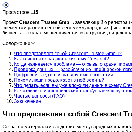
Просмотров
115
Проект
Crescent Trustee GmbH
, заявляющий о регистрац
элементом разветвлённой сети международных финансовы
бизнес, а сложная мошенническая конструкция, нацеленна
Содержание
Что представляет собой Crescent Trustee GmbH?
Как клиенты попадают в систему Crescent?
Когда начинается проблема — отзывы о крахе пирам
Проверка данных — разоблачение швейцарской лег
Цифровой след и связь с другими проектами
Почему люди продолжают в неё верить?
Что делать, если вы уже вложили деньги в схему Cre
Как отличить мошеннический траст/управляющую ко
Частые вопросы (FAQ)
Заключение
Что представляет собой Crescent T
Согласно материалам следствия международных правоохр
инвестиционных платформ, прикрывающаяся легальной те