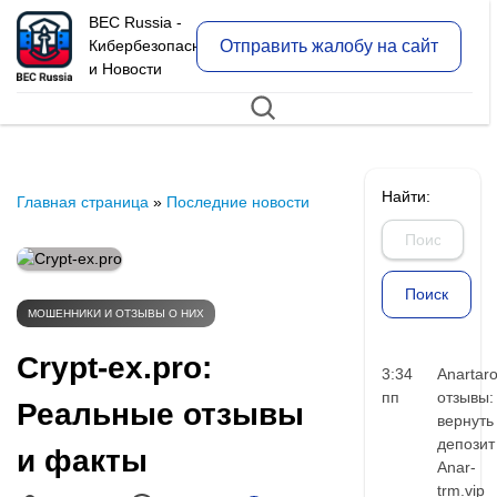
BEC Russia -
Отправить жалобу на сайт
Кибербезопасность
и Новости
Найти:
Главная страница
»
Последние новости
МОШЕННИКИ И ОТЗЫВЫ О НИХ
Crypt-ex.pro:
3:34
Anartar
пп
отзывы:
Реальные отзывы
вернуть
депозит
и факты
Anar-
trm.vip