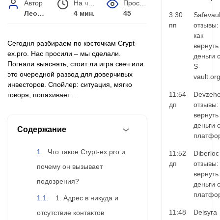
Автор
На чтение
Просмотров
Леонид Малышев
4 мин.
45
3:30
Safevaul
пп
отзывы:
как
Сегодня разбираем по косточкам Crypt-
вернуть
ex.pro. Нас просили – мы сделали.
деньги 
Погнали выяснять, стоит ли игра свеч или
S-
это очередной развод для доверчивых
vault.or
инвесторов. Спойлер: ситуация, мягко
11:54
Devzehe
говоря, попахивает…
дп
отзывы:
вернуть
деньги 
Содержание
платфо
Что такое Crypt-ex.pro и
11:52
Diberloc
дп
отзывы:
почему он вызывает
вернуть
подозрения?
деньги 
платфо
1. Адрес в никуда и
11:48
Delsyra
отсутствие контактов