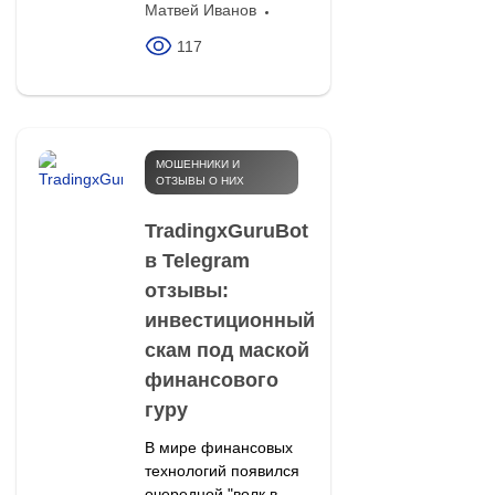
Матвей Иванов
117
МОШЕННИКИ И
ОТЗЫВЫ О НИХ
TradingxGuruBot
в Telegram
отзывы:
инвестиционный
скам под маской
финансового
гуру
В мире финансовых
технологий появился
очередной "волк в