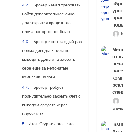
«брокер
Брокер начал требовать
урегули
найти доверительное лицо
правда 
для закрытия кредитного
новый 
плеча, которого не было
Матв
Брокер ищет каждый раз
Meridiee
новые доводы, чтобы не
отзывы
выводить деньги, а забрать
незави
себе еще за непонятые
расслед
комиссии налоги
компани
рекламн
Брокер требует
следа
принудительно закрыть счёт с
выводом средств через
Матвей И
поручителя
Итог: Crypt-ex.pro – это
Insuran
Account