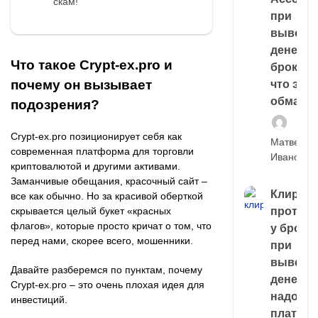
скам!
при
выводе
денег у
Что такое Crypt-ex.pro и
брокера
почему он вызывает
что это,
обман?
подозрения?
Crypt-ex.pro позиционирует себя как
Матвей
современная платформа для торговли
Иванов
криптовалютой и другими активами.
Заманчивые обещания, красочный сайт –
Клирин
все как обычно. Но за красивой оберткой
скрывается целый букет «красных
протек
флагов», которые просто кричат о том, что
у броке
перед нами, скорее всего, мошенники.
при
выводе
Давайте разберемся по пунктам, почему
денег,
Crypt-ex.pro – это очень плохая идея для
надо
инвестиций.
платить