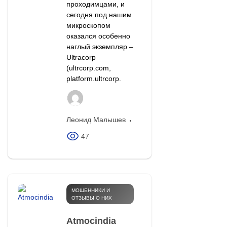
проходимцами, и
сегодня под нашим
микроскопом
оказался особенно
наглый экземпляр –
Ultracorp
(ultrcorp.com,
platform.ultrcorp.
Леонид Малышев
47
МОШЕННИКИ И
ОТЗЫВЫ О НИХ
Atmocindia