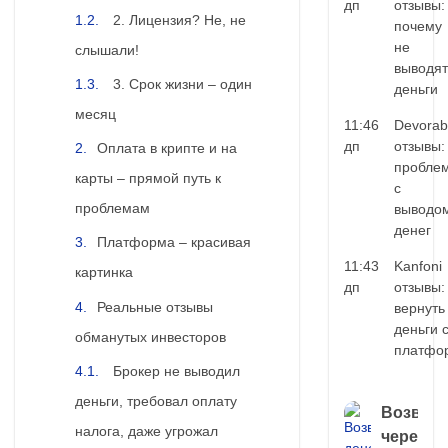
дп
отзывы:
2. Лицензия? Не, не
почему
не
слышали!
выводят
3. Срок жизни – один
деньги
месяц
11:46
Devorab
дп
отзывы:
Оплата в крипте и на
пробле
карты – прямой путь к
с
проблемам
выводо
денег
Платформа – красивая
11:43
Kanfoni
картинка
дп
отзывы:
Реальные отзывы
вернуть
деньги 
обманутых инвесторов
платфо
Брокер не выводил
деньги, требовал оплату
Возврат
налога, даже угрожал
через