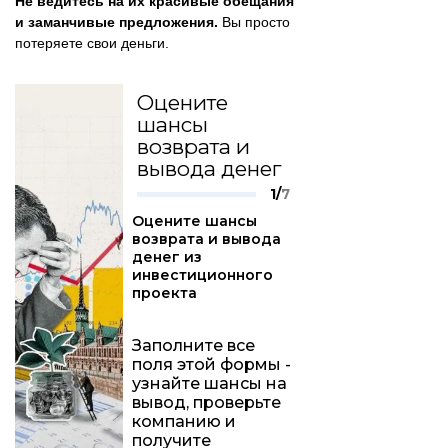
Не ведитесь на их красивые обещания
и заманчивые предложения.
Вы просто
потеряете свои деньги.
Оцените
шансы
возврата и
вывода денег
1/
7
Оцените шансы
возврата и вывода
денег из
инвестиционного
проекта
Заполните все
поля этой формы -
узнайте шансы на
вывод, проверьте
компанию и
получите