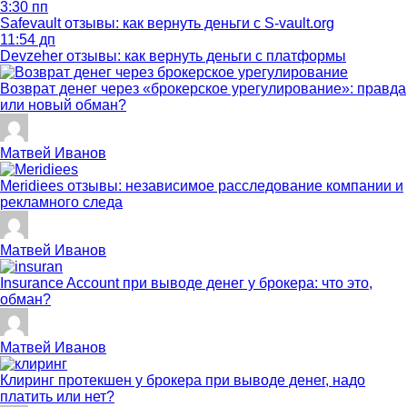
3:30 пп
Safevault отзывы: как вернуть деньги с S-vault.org
11:54 дп
Devzeher отзывы: как вернуть деньги с платформы
Возврат денег через «брокерское урегулирование»: правда
или новый обман?
Матвей Иванов
Meridiees отзывы: независимое расследование компании и
рекламного следа
Матвей Иванов
Insurance Account при выводе денег у брокера: что это,
обман?
Матвей Иванов
Клиринг протекшен у брокера при выводе денег, надо
платить или нет?