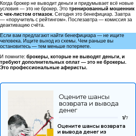
Когда брокер не выводит деньги и придумывает всё новые
условия — это не брокер. Это
тренированный мошенник
с чек-листом отмазок
. Сегодня это бенефициар. Завтра
— «поручитель с рейтингом». Послезавтра — комиссия за
деактивацию счёта.
Если вам предлагают найти бенефициара — не ищите
человека. Ищите выход из схемы. Чем раньше вы
остановитесь — тем меньше потеряете.
И помните:
брокеры, которые не выводят деньги, и
требуют дополнительных оплат — это не брокеры.
Это профессиональные аферисты.
Оцените шансы
возврата и вывода
денег
1/
7
Оцените шансы возврата
и вывода денег из