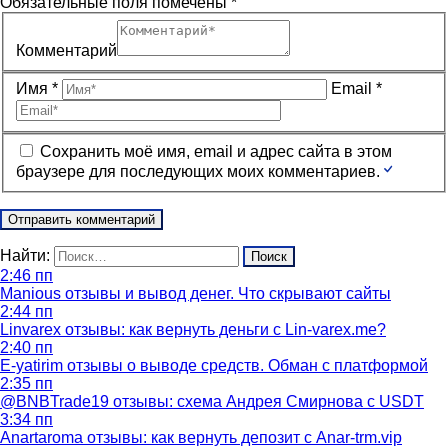
Обязательные поля помечены
*
Комментарий
Имя
*
Email
*
Сохранить моё имя, email и адрес сайта в этом
браузере для последующих моих комментариев.
Найти:
2:46 пп
Manious отзывы и вывод денег. Что скрывают сайты
2:44 пп
Linvarex отзывы: как вернуть деньги с Lin-varex.me?
2:40 пп
E-yatirim отзывы о выводе средств. Обман с платформой
2:35 пп
@BNBTrade19 отзывы: схема Андрея Смирнова с USDT
3:34 пп
Anartaroma отзывы: как вернуть депозит с Anar-trm.vip