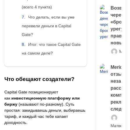
(всего 4 пункта)
Возврат
через
Что делать, если вы уже
«брокер
перевели деньги в Capital
урегули
Gate?
правда 
новый 
Итог: что такое Capital Gate
Матв
на самом деле?
Meridiee
отзывы
Что обещают создатели?
незави
расслед
Capital Gate позиционируют
компани
как
инвестиционную платформу или
рекламн
биржу
(называют по-разному). Суть
следа
простая: закидываешь деньги, выбираешь
тариф, и каждый час тебе капает
доходность.
Матвей И