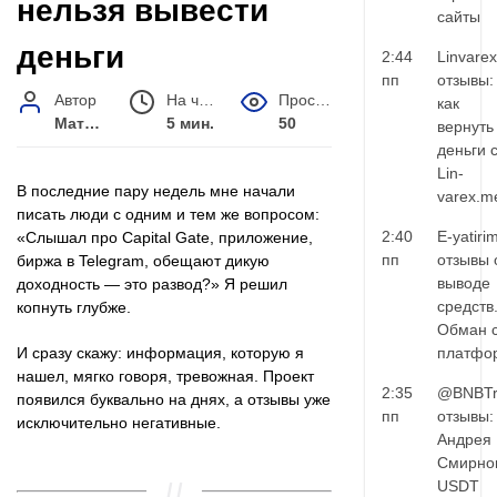
нельзя вывести
сайты
деньги
2:44
Linvarex
пп
отзывы:
Автор
На чтение
Просмотров
как
Матвей Иванов
5 мин.
50
вернуть
деньги 
Lin-
В последние пару недель мне начали
varex.m
писать люди с одним и тем же вопросом:
2:40
E-yatiri
«Слышал про Capital Gate, приложение,
пп
отзывы 
биржа в Telegram, обещают дикую
выводе
доходность — это развод?» Я решил
средств
копнуть глубже.
Обман 
И сразу скажу: информация, которую я
платфо
нашел, мягко говоря, тревожная. Проект
2:35
@BNBTr
появился буквально на днях, а отзывы уже
пп
отзывы:
исключительно негативные.
Андрея
Смирно
USDT