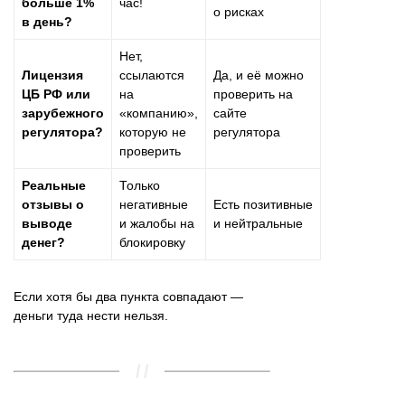
больше 1%
час!
о рисках
в день?
Нет,
Лицензия
ссылаются
Да, и её можно
ЦБ РФ или
на
проверить на
зарубежного
«компанию»,
сайте
регулятора?
которую не
регулятора
проверить
Реальные
Только
отзывы о
негативные
Есть позитивные
выводе
и жалобы на
и нейтральные
денег?
блокировку
Если хотя бы два пункта совпадают —
деньги туда нести нельзя.