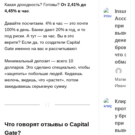
Какая доходность? Готовы?
От 2,41% до
4,45% в час
.
Insuran
Account
Давайте посчитаем. 4% в час — это почти
при
100% в день. Банки дают 20% в год, и то
выводе
под риски. А тут — за час. Вы в это
денег у
верите? Если да, то создатели Capital
брокера
Gate именно на вас и рассчитывают.
что это,
Минимальный депозит — всего 10
обман?
долларов. Это сделано специально, чтобы
«зацепить» побольше людей. Кидаешь
Матвей
мелочь, видишь, что «растет», потом
Иванов
закидываешь серьезную сумму.
Клирин
протек
у броке
при
Что говорят отзывы о Capital
выводе
Gate?