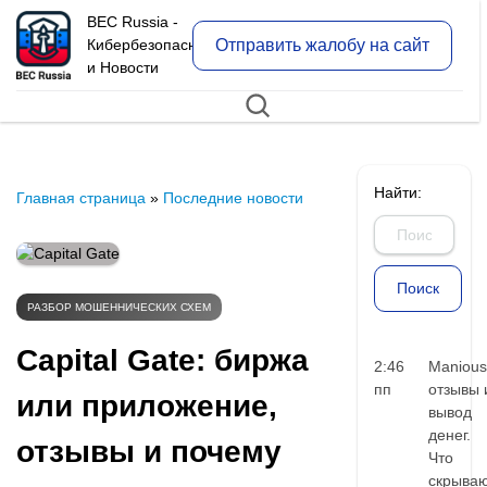
BEC Russia -
Отправить жалобу на сайт
Кибербезопасность
и Новости
Найти:
Главная страница
»
Последние новости
РАЗБОР МОШЕННИЧЕСКИХ СХЕМ
Capital Gate: биржа
2:46
Manious
пп
отзывы 
или приложение,
вывод
денег.
отзывы и почему
Что
скрыва