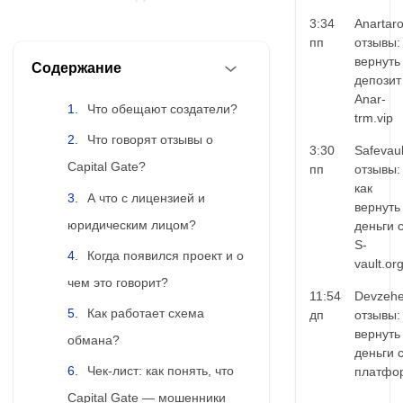
3:34
Anartar
пп
отзывы:
вернуть
Содержание
депозит
Anar-
Что обещают создатели?
trm.vip
Что говорят отзывы о
3:30
Safevaul
Capital Gate?
пп
отзывы:
как
А что с лицензией и
вернуть
юридическим лицом?
деньги 
S-
Когда появился проект и о
vault.or
чем это говорит?
11:54
Devzehe
Как работает схема
дп
отзывы:
вернуть
обмана?
деньги 
Чек-лист: как понять, что
платфо
Capital Gate — мошенники