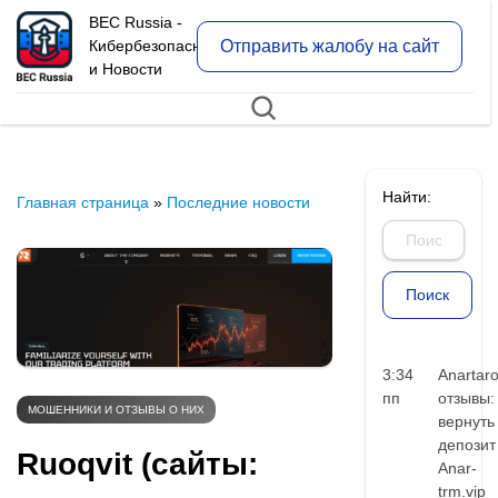
BEC Russia -
Отправить жалобу на сайт
Кибербезопасность
и Новости
Найти:
Главная страница
»
Последние новости
3:34
Anartar
пп
отзывы:
МОШЕННИКИ И ОТЗЫВЫ О НИХ
вернуть
депозит
Ruoqvit (сайты:
Anar-
trm.vip