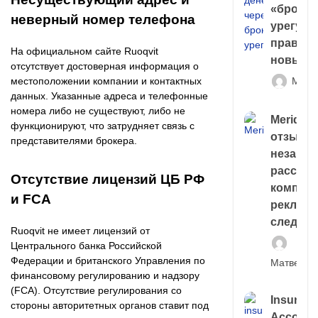
«брокер
неверный номер телефона
урегули
правда 
На официальном сайте Ruoqvit
новый 
отсутствует достоверная информация о
Матв
местоположении компании и контактных
данных. Указанные адреса и телефонные
номера либо не существуют, либо не
Meridiee
функционируют, что затрудняет связь с
отзывы
представителями брокера.
незави
расслед
Отсутствие лицензий ЦБ РФ
компани
и FCA
рекламн
следа
Ruoqvit не имеет лицензий от
Центрального банка Российской
Федерации и британского Управления по
Матвей И
финансовому регулированию и надзору
(FCA). Отсутствие регулирования со
Insuran
стороны авторитетных органов ставит под
Account