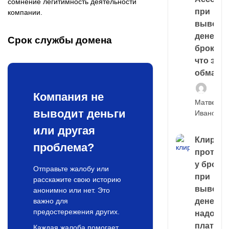
сомнение легитимность деятельности
при
компании. ​
выводе
денег у
Срок службы домена
брокера
что это,
обман?
Компания не
Матвей
выводит деньги
Иванов
или другая
Клирин
проблема?
протек
у броке
Отправьте жалобу или
при
расскажите свою историю
выводе
анонимно или нет. Это
денег,
важно для
предостережения других.
надо
платить
Каждая жалоба помогает