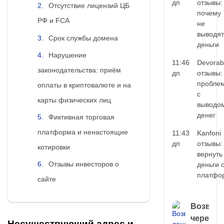
дп
отзывы:
Отсутствие лицензий ЦБ
почему
РФ и FCA
не
выводят
Срок службы домена
деньги
Нарушение
11:46
Devorab
законодательства: приём
дп
отзывы:
пробле
оплаты в криптовалюте и на
с
карты физических лиц
выводо
денег
Фиктивная торговая
платформа и ненастоящие
11:43
Kanfoni
дп
отзывы:
котировки
вернуть
Отзывы инвесторов о
деньги 
платфо
сайте
Возврат
через
Несуществующий адрес и