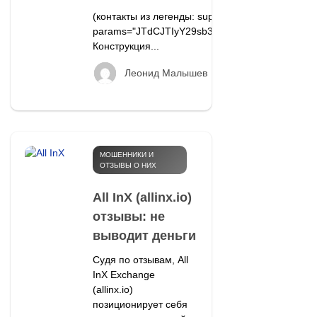
(контакты из легенды: support@ceritasinc.com, +
params="JTdCJTIyY29sb3IlMjIlM0ElMjJib
Конструкция...
121
Леонид Малышев
МОШЕННИКИ И
ОТЗЫВЫ О НИХ
All InX (allinx.io)
отзывы: не
выводит деньги
Судя по отзывам, All
InX Exchange
(allinx.io)
позиционирует себя