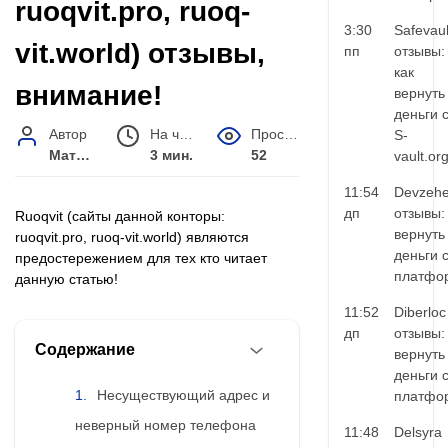
ruoqvit.pro, ruoq-
3:30
Safevaul
vit.world) отзывы,
пп
отзывы:
как
внимание!
вернуть
деньги 
Автор
На чтение
Просмотров
S-
Матвей Иванов
3 мин.
52
vault.or
11:54
Devzehe
дп
отзывы:
Ruoqvit (сайты данной конторы:
вернуть
ruoqvit.pro, ruoq-vit.world) являются
деньги 
предостережением для тех кто читает
платфо
данную статью!
11:52
Diberloc
дп
отзывы:
Содержание
вернуть
деньги 
Несуществующий адрес и
платфо
неверный номер телефона
11:48
Delsyra