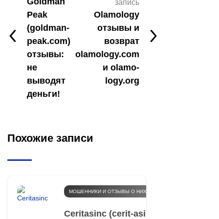
Goldman
запись
Peak
Olamology
(goldman-
отзывы и
peak.com)
возврат
отзывы:
olamology.com
не
и olamo-
выводят
logy.org
деньги!
Похожие записи
МОШЕННИКИ И ОТЗЫВЫ О НИХ
Ceritasinc (cerit-asinc.link) отзыв