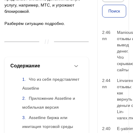
услугу, например, MTC, и угрожают
блокировкой.
Разберём ситуацию подробно.
2:46
Manious
пп
отзывы 
вывод
денег.
Что
скрыва
Содержание
сайты
Что из себя представляет
2:44
Linvarex
пп
отзывы:
Assetline
как
Приложение Assetline и
вернуть
деньги 
мобильная версия
Lin-
Assetline биржа или
varex.m
имитация торговой среды
2:40
E-yatiri