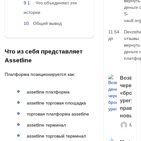
вернуть
Что объединяет эти
деньги 
истории
S-
vault.or
Общий вывод
11:54
Devzehe
дп
отзывы:
вернуть
Что из себя представляет
деньги 
платфо
Assetline
Платформа позиционируется как:
Возврат
через
assetline платформа
«брокер
урегули
assetline торговая площадка
правда 
торговая платформа assetline
новый 
assetline терминал
Матв
assetline торговый терминал