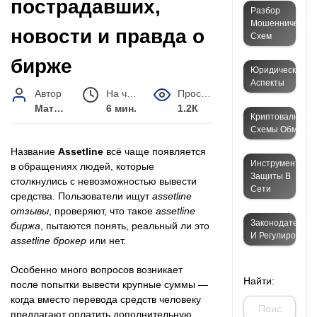
пострадавших,
Разбор
Мошеннических
новости и правда о
Схем
бирже
Юридические
Аспекты
Автор
На чтение
Просмотров
Матвей Иванов
6 мин.
1.2К
Криптовалютны
Схемы Обмана
Название
Assetline
всё чаще появляется
Инструменты
в обращениях людей, которые
Защиты В
столкнулись с невозможностью вывести
Сети
средства. Пользователи ищут
assetline
отзывы
, проверяют, что такое
assetline
Законодательст
биржа
, пытаются понять, реальный ли это
И Регулировани
assetline брокер
или нет.
Особенно много вопросов возникает
Найти:
после попытки вывести крупные суммы —
когда вместо перевода средств человеку
предлагают оплатить дополнительную