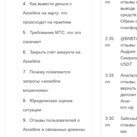
пп
отзывы 
Как вывести деньги с
выводе
Assetline на карту: что
средств
Обман 
происходит на практике
платфо
Требование MTC: что это
2:35
@BNBTr
означает
пп
отзывы:
Андрея
Закрыть счёт аккаунта на
Смирно
Assetline
USDT
Почему появляются
3:34
Anartar
запросы «assetline
пп
отзывы:
вернуть
мошенники»
депозит
Юридическая оценка
Anar-
trm.vip
ситуации
3:30
Safevaul
Отзывы пользователей о
пп
отзывы:
Assetline и связанных доменах
как