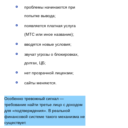
проблемы начинаются при
попытке вывода;
появляется платная услуга
(MTC или иное название);
вводятся новые условия;
звучат угрозы о блокировках,
долгах, ЦБ;
нет прозрачной лицензии;
сайты меняются.
Особенно тревожный сигнал —
требование найти третье лицо с доходом
для «подтверждения». В реальной
финансовой системе такого механизма не
существует.