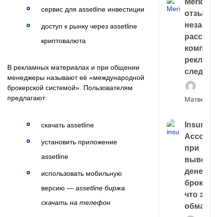
Meridiee
сервис для assetline инвестиции
отзывы
незави
доступ к рынку через assetline
расслед
криптовалюта
компани
рекламн
В рекламных материалах и при общении
следа
менеджеры называют её «международной
брокерской системой». Пользователям
предлагают:
Матвей И
Insuran
скачать assetline
Account
установить приложение
при
assetline
выводе
денег у
использовать мобильную
брокера
версию —
assetline биржа
что это,
скачать на телефон
обман?