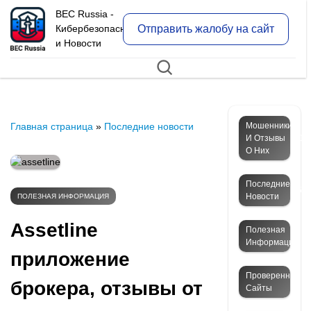
BEC Russia -
Отправить жалобу на сайт
Кибербезопасность
и Новости
Главная страница
»
Последние новости
Мошенники
И Отзывы
12
О Них
Последние
50
Новости
ПОЛЕЗНАЯ ИНФОРМАЦИЯ
Assetline
Полезная
4
Информация
приложение
Проверенные
брокера, отзывы от
Сайты