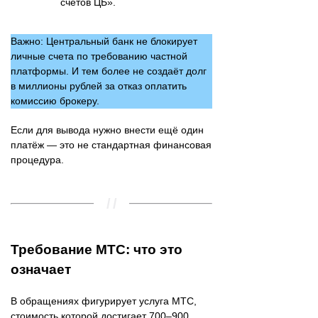
счетов ЦБ».
Важно: Центральный банк не блокирует
личные счета по требованию частной
платформы. И тем более не создаёт долг
в миллионы рублей за отказ оплатить
комиссию брокеру.
Если для вывода нужно внести ещё один
платёж — это не стандартная финансовая
процедура.
Требование MTC: что это
означает
В обращениях фигурирует услуга MTC,
стоимость которой достигает 700–900