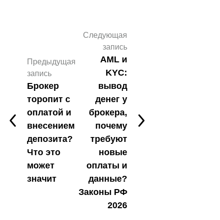
Следующая
запись
AML и
Предыдущая
KYC:
запись
Брокер
вывод
торопит с
денег у
оплатой и
брокера,
внесением
почему
депозита?
требуют
Что это
новые
может
оплаты и
значит
данные?
Законы РФ
2026