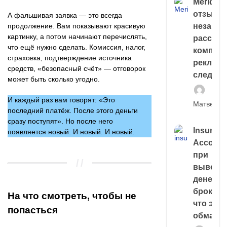
Meridiee
отзывы
А фальшивая заявка — это всегда
незави
продолжение. Вам показывают красивую
картинку, а потом начинают перечислять,
расслед
что ещё нужно сделать. Комиссия, налог,
компани
страховка, подтверждение источника
рекламн
средств, «безопасный счёт» — отговорок
следа
может быть сколько угодно.
И каждый раз вам говорят: «Это
Матвей И
последний платёж. После этого деньги
сразу поступят». Но после него
Insuran
появляется новый. И новый. И новый.
Account
при
выводе
денег у
брокера
На что смотреть, чтобы не
что это,
попасться
обман?