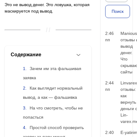
Это не вывод денег. Это ловушка, которая
маскируется под вывод.
2:46
Manious
пп
отзывы 
вывод
денег.
Содержание
Что
скрыва
Зачем им эта фальшивая
сайты
заявка
2:44
Linvarex
Как выглядит нормальный
пп
отзывы:
как
вывод, а как — фальшивка
вернуть
На что смотреть, чтобы не
деньги 
Lin-
попасться
varex.m
Простой способ проверить
2:40
E-yatiri
заявку за пару минут