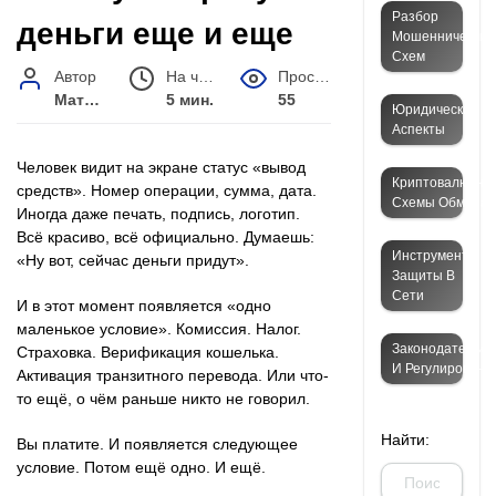
Разбор
деньги еще и еще
Мошеннических
Схем
Автор
На чтение
Просмотров
Матвей Иванов
5 мин.
55
Юридические
Аспекты
Человек видит на экране статус «вывод
Криптовалютны
средств». Номер операции, сумма, дата.
Схемы Обмана
Иногда даже печать, подпись, логотип.
Всё красиво, всё официально. Думаешь:
Инструменты
«Ну вот, сейчас деньги придут».
Защиты В
Сети
И в этот момент появляется «одно
маленькое условие». Комиссия. Налог.
Законодательст
Страховка. Верификация кошелька.
И Регулировани
Активация транзитного перевода. Или что-
то ещё, о чём раньше никто не говорил.
Найти:
Вы платите. И появляется следующее
условие. Потом ещё одно. И ещё.