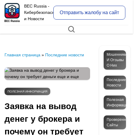
BEC Russia -
Отправить жалобу на сайт
Кибербезопасность
и Новости
Главная страница
»
Последние новости
Мошенники
И Отзывы
12
О Них
Последние
50
Новости
ПОЛЕЗНАЯ ИНФОРМАЦИЯ
Полезная
4
Заявка на вывод
Информация
денег у брокера и
Проверенные
Сайты
почему он требует