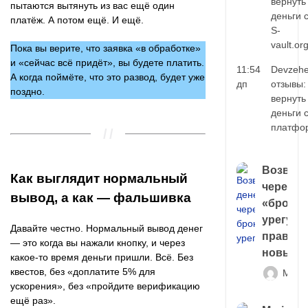
вернуть
пытаются вытянуть из вас ещё один
деньги 
платёж. А потом ещё. И ещё.
S-
vault.or
Пока вы верите, что заявка «в обработке»
и «сейчас всё придёт», вы будете платить.
11:54
Devzehe
А когда поймёте, что это развод, будет уже
дп
отзывы:
поздно.
вернуть
деньги 
платфо
Возврат
Как выглядит нормальный
через
вывод, а как — фальшивка
«брокер
урегули
Давайте честно. Нормальный вывод денег
правда 
— это когда вы нажали кнопку, и через
новый 
какое-то время деньги пришли. Всё. Без
квестов, без «доплатите 5% для
Матв
ускорения», без «пройдите верификацию
ещё раз».