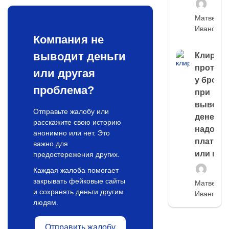
Матвей
Иванов
Компания не
выводит деньги
Клирин
протек
или другая
у броке
проблема?
при
выводе
Отправьте жалобу или
денег,
расскажите свою историю
надо
анонимно или нет. Это
платить
важно для
или нет
предостережения других.
Каждая жалоба помогает
закрывать фейковые сайты
Матвей
и сохранять деньги другим
Иванов
людям.
Отправить жалобу