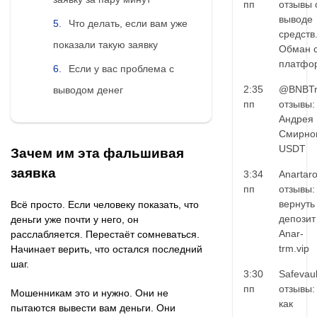
пп
отзывы 
выводе
Что делать, если вам уже
средств
показали такую заявку
Обман 
платфо
Если у вас проблема с
2:35
@BNBTr
выводом денег
пп
отзывы:
Андрея
Смирно
USDT
Зачем им эта фальшивая
заявка
3:34
Anartar
пп
отзывы:
вернуть
Всё просто. Если человеку показать, что
депозит
деньги уже почти у него, он
Anar-
расслабляется. Перестаёт сомневаться.
trm.vip
Начинает верить, что остался последний
шаг.
3:30
Safevaul
пп
отзывы:
Мошенникам это и нужно. Они не
как
пытаются вывести вам деньги. Они