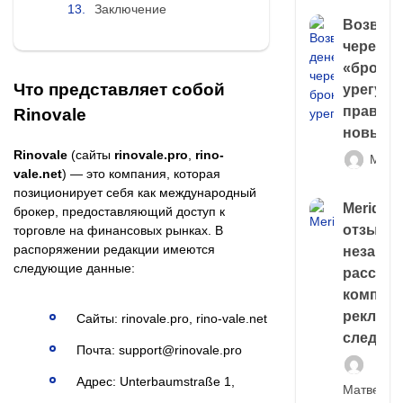
Заключение
Возврат
через
«брокер
Что представляет собой
урегули
правда 
Rinovale
новый 
Rinovale
(сайты
rinovale.pro
,
rino-
Матв
vale.net
) — это компания, которая
позиционирует себя как международный
Meridiee
брокер, предоставляющий доступ к
отзывы
торговле на финансовых рынках. В
распоряжении редакции имеются
незави
следующие данные:
расслед
компани
рекламн
Сайты: rinovale.pro, rino-vale.net
следа
Почта: support@rinovale.pro
Адрес: Unterbaumstraße 1,
Матвей И