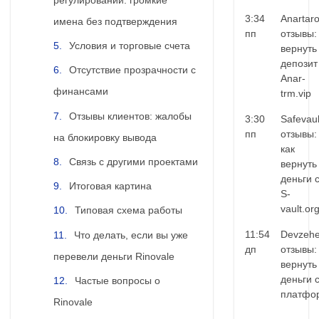
3:34
Anartar
имена без подтверждения
пп
отзывы:
Условия и торговые счета
вернуть
депозит
Отсутствие прозрачности с
Anar-
финансами
trm.vip
Отзывы клиентов: жалобы
3:30
Safevaul
пп
отзывы:
на блокировку вывода
как
Связь с другими проектами
вернуть
деньги 
Итоговая картина
S-
vault.or
Типовая схема работы
11:54
Devzehe
Что делать, если вы уже
дп
отзывы:
перевели деньги Rinovale
вернуть
деньги 
Частые вопросы о
платфо
Rinovale