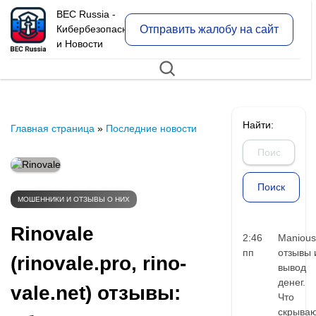
BEC Russia -
Отправить жалобу на сайт
Кибербезопасность
и Новости
Найти:
Главная страница
»
Последние новости
МОШЕННИКИ И ОТЗЫВЫ О НИХ
Rinovale
2:46
Manious
пп
отзывы 
(rinovale.pro, rino-
вывод
денег.
vale.net) отзывы:
Что
скрыва