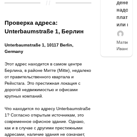
денег,
надо
платить
Проверка адреса:
или нет
Unterbaumstraße 1, Берлин
Матвей
Unterbaumstraße 1, 10117 Berlin,
Иванов
Germany
Этот адрес находится в самом центре
Берлина, в районе Митте (Mitte), недалеко
от правительственного квартала и
Рейхстага. Это престижная локация с
дорогой недвижимостью и офисами
крупных компаний.
Что находится по адресу Unterbaumstraße
1? Согласно открытым источникам, это
современное офисное здание. Однако,
как и в случае с другими престижными
адресами, наличие здания не означает,