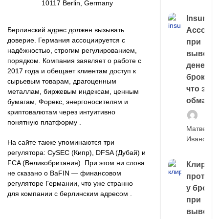
10117 Berlin, Germany
Insuran
Берлинский адрес должен вызывать
Account
доверие. Германия ассоциируется с
при
надёжностью, строгим регулированием,
выводе
порядком. Компания заявляет о работе с
денег у
2017 года и обещает клиентам доступ к
брокера
сырьевым товарам, драгоценным
что это,
металлам, биржевым индексам, ценным
обман?
бумагам, Форекс, энергоносителям и
криптовалютам через интуитивно
понятную платформу .
Матвей
Иванов
На сайте также упоминаются три
регулятора: CySEC (Кипр), DFSA (Дубай) и
FCA (Великобритания). При этом ни слова
Клирин
не сказано о BaFIN — финансовом
протек
регуляторе Германии, что уже странно
у броке
для компании с берлинским адресом .
при
выводе