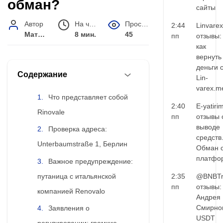
обман?
сайты
Автор
На чтение
Просмотров
2:44
Linvarex
Матвей Иванов
8 мин.
45
пп
отзывы:
как
вернуть
деньги 
Содержание
Lin-
varex.m
Что представляет собой
2:40
E-yatiri
Rinovale
пп
отзывы 
выводе
Проверка адреса:
средств
Unterbaumstraße 1, Берлин
Обман 
платфо
Важное предупреждение:
путаница с итальянской
2:35
@BNBTr
пп
отзывы:
компанией Renovalo
Андрея
Смирно
Заявления о
USDT
регулировании: громкие