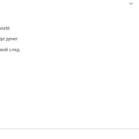
world
де денег
овой след