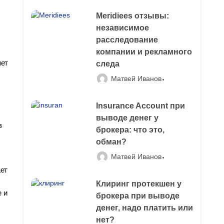
Meridiees отзывы:
независимое
расследование
компании и рекламного
яет
следа
Матвей Иванов
Insurance Account при
выводе денег у
з
брокера: что это,
обман?
Матвей Иванов
ает
Клиринг протекшен у
 и
брокера при выводе
денег, надо платить или
нет?