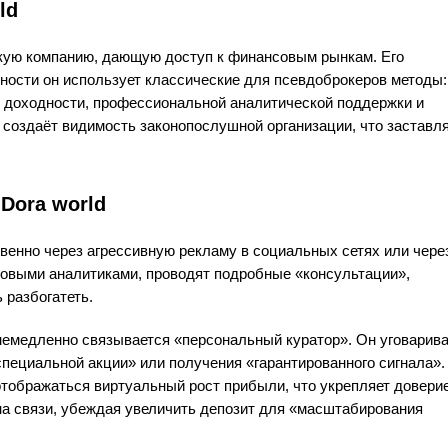
ld
рскую компанию, дающую доступ к финансовым рынкам. Его
ьности он использует классические для псевдоброкеров методы:
 доходности, профессиональной аналитической поддержки и
создаёт видимость законопослушной организации, что заставл
Dora world
венно через агрессивную рекламу в социальных сетях или чере
овыми аналитиками, проводят подробные «консультации»,
 разбогатеть.
м немедленно связывается «персональный куратор». Он уговарив
специальной акции» или получения «гарантированного сигнала».
отображаться виртуальный рост прибыли, что укрепляет доверие
на связи, убеждая увеличить депозит для «масштабирования