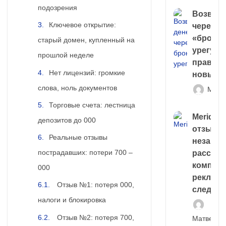
подозрения
Возврат
Ключевое открытие:
через
«брокер
старый домен, купленный на
урегули
прошлой неделе
правда 
Нет лицензий: громкие
новый 
слова, ноль документов
Матв
Торговые счета: лестница
Meridiee
депозитов до 000
отзывы
Реальные отзывы
незави
пострадавших: потери 700 –
расслед
компани
000
рекламн
Отзыв №1: потеря 000,
следа
налоги и блокировка
Отзыв №2: потеря 700,
Матвей И