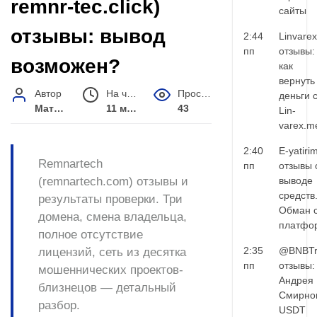
remnr-tec.click)
сайты
отзывы: вывод
2:44
Linvarex
пп
отзывы:
возможен?
как
вернуть
Автор
На чтение
Просмотров
деньги 
Матвей Иванов
11 мин.
43
Lin-
varex.m
2:40
E-yatiri
Remnartech
пп
отзывы 
(remnartech.com) отзывы и
выводе
средств
результаты проверки. Три
Обман 
домена, смена владельца,
платфо
полное отсутствие
2:35
@BNBTr
лицензий, сеть из десятка
пп
отзывы:
мошеннических проектов-
Андрея
близнецов — детальный
Смирно
разбор.
USDT