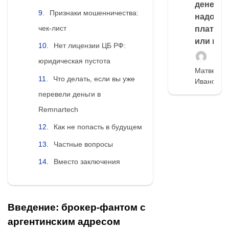
денег,
Признаки мошенничества:
надо
чек-лист
платить
или нет
Нет лицензии ЦБ РФ:
юридическая пустота
Матвей
Что делать, если вы уже
Иванов
перевели деньги в
Remnartech
Как не попасть в будущем
Частные вопросы
Вместо заключения
Введение: брокер-фантом с
аргентинским адресом