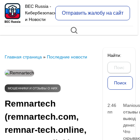
BEC Russia -
Отправить жалобу на сайт
Кибербезопасность
и Новости
Найти:
Главная страница
»
Последние новости
МОШЕННИКИ И ОТЗЫВЫ О НИХ
Remnartech
2:46
Manious
пп
отзывы 
(remnartech.com,
вывод
денег.
remnar-tech.online,
Что
скрыва