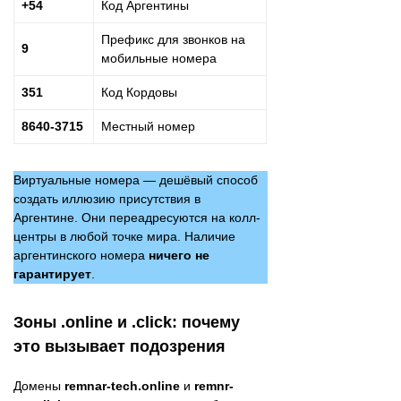
+54
Код Аргентины
Префикс для звонков на
9
мобильные номера
351
Код Кордовы
8640-3715
Местный номер
Виртуальные номера — дешёвый способ
создать иллюзию присутствия в
Аргентине. Они переадресуются на колл-
центры в любой точке мира. Наличие
аргентинского номера
ничего не
гарантирует
.
Зоны .online и .click: почему
это вызывает подозрения
Домены
remnar-tech.online
и
remnr-