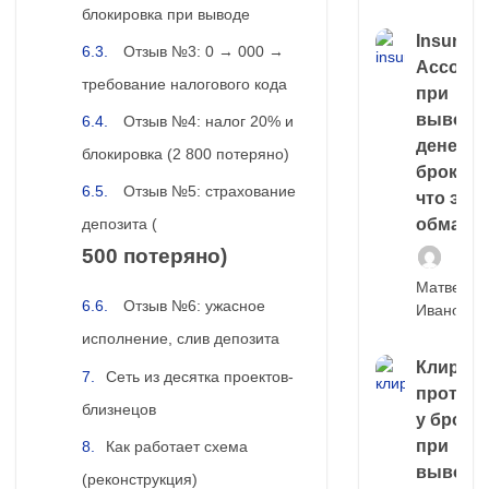
блокировка при выводе
Insuran
Отзыв №3: 0 → 000 →
Account
требование налогового кода
при
выводе
Отзыв №4: налог 20% и
денег у
блокировка (2 800 потеряно)
брокера
Отзыв №5: страхование
что это,
обман?
депозита (
500 потеряно)
Матвей
Отзыв №6: ужасное
Иванов
исполнение, слив депозита
Клирин
Сеть из десятка проектов-
протек
близнецов
у броке
при
Как работает схема
выводе
(реконструкция)