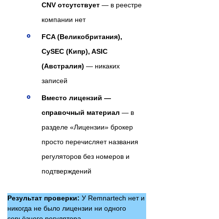
CNV отсутствует
— в реестре
компании нет
FCA (Великобритания),
CySEC (Кипр), ASIC
(Австралия)
— никаких
записей
Вместо лицензий —
справочный материал
— в
разделе «Лицензии» брокер
просто перечисляет названия
регуляторов без номеров и
подтверждений
Результат проверки:
У Remnartech нет и
никогда не было лицензии ни одного
серьёзного регулятора.