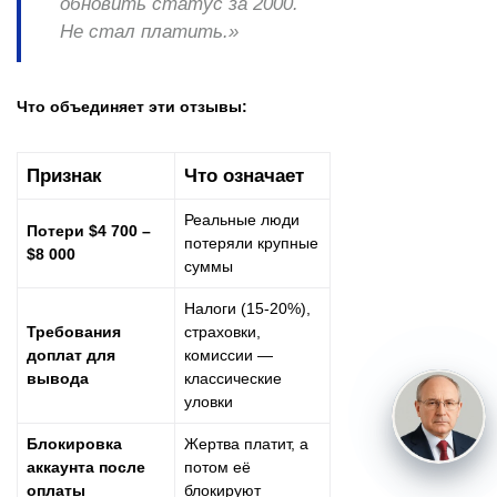
обновить статус за 2000.
Не стал платить.»
Что объединяет эти отзывы:
Признак
Что означает
Реальные люди
Потери $4 700 –
потеряли крупные
$8 000
суммы
Налоги (15-20%),
Требования
страховки,
доплат для
комиссии —
вывода
классические
уловки
Блокировка
Жертва платит, а
аккаунта после
потом её
оплаты
блокируют