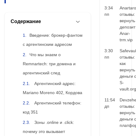
3:34
Anartar
пп
отзывы:
вернуть
Содержание
депозит
Anar-
Введение: брокер-фантом
trm.vip
с аргентинским адресом
3:30
Safevaul
Что мы знаем о
пп
отзывы:
как
Remnartech: три домена и
вернуть
аргентинский след
деньги 
S-
Аргентинский адрес:
vault.or
Mariano Moreno 402, Кордова
11:54
Devzehe
Аргентинский телефон:
дп
отзывы:
код 351
вернуть
деньги 
Зоны .online и .click:
платфо
почему это вызывает