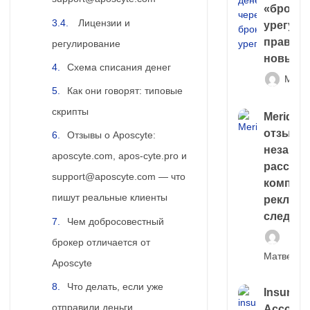
«брокер
Лицензии и
урегули
правда 
регулирование
новый 
Схема списания денег
Матв
Как они говорят: типовые
скрипты
Meridiee
отзывы
Отзывы о Aposcyte:
незави
aposcyte.com, apos-cyte.pro и
расслед
support@aposcyte.com — что
компани
пишут реальные клиенты
рекламн
следа
Чем добросовестный
брокер отличается от
Матвей И
Aposcyte
Что делать, если уже
Insuran
отправили деньги
Account