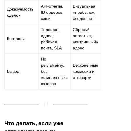
API-отчёты,
Визуальная
Доказуемость
ID ордеров,
«прибыль»,
сделок
хэши
следов нет
Телефон,
Сбросы/
адрес,
автоответ,
Контакты
рабочая
«витринный»
почта, SLA
адрес
По
регламенту,
Бесконечные
Вывод
без
комиссии и
«финальных»
отговорки
взносов
Что делать, если уже