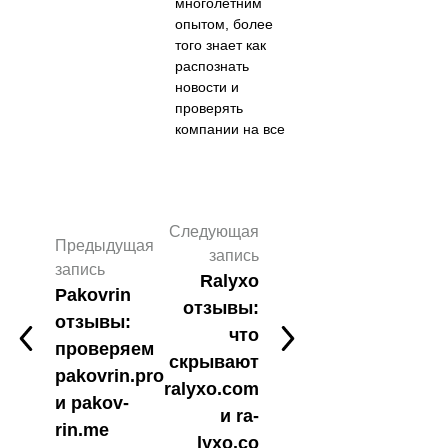
многолетним
опытом, более
того знает как
распознать
новости и
проверять
компании на все
Следующая
Предыдущая
запись
запись
Ralyxo
Pakovrin
отзывы:
отзывы:
что
проверяем
скрывают
pakovrin.pro
ralyxo.com
и pakov-
и ra-
rin.me
lyxo.co