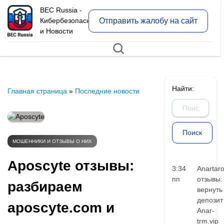
BEC Russia -
Отправить жалобу на сайт
Кибербезопасность
и Новости
Найти:
Главная страница
»
Последние новости
МОШЕННИКИ И ОТЗЫВЫ О НИХ
Aposcyte отзывы:
3:34
Anartar
пп
отзывы:
разбираем
вернуть
депозит
aposcyte.com и
Anar-
trm.vip