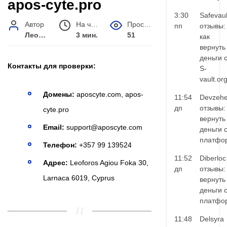
apos-cyte.pro
3:30
Safevaul
Автор
На чтение
Просмотров
пп
отзывы:
Леонид Малышев
3 мин.
51
как
вернуть
деньги 
Контакты для проверки:
S-
vault.or
Домены:
aposcyte.com, apos-
11:54
Devzehe
дп
отзывы:
cyte.pro
вернуть
Email:
support@aposcyte.com
деньги 
платфо
Телефон:
+357 99 139524
11:52
Diberloc
Адрес:
Leoforos Agiou Foka 30,
дп
отзывы:
Larnaca 6019, Cyprus
вернуть
деньги 
платфо
11:48
Delsyra