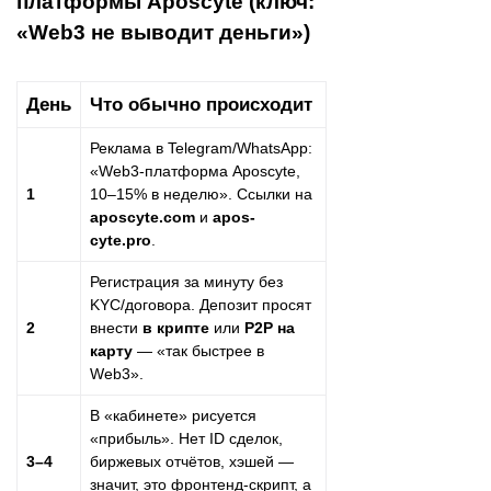
платформы Aposcyte (ключ:
«Web3 не выводит деньги»)
День
Что обычно происходит
Реклама в Telegram/WhatsApp:
«Web3-платформа Aposcyte,
1
10–15% в неделю». Ссылки на
aposcyte.com
и
apos-
cyte.pro
.
Регистрация за минуту без
KYC/договора. Депозит просят
2
внести
в крипте
или
P2P на
карту
— «так быстрее в
Web3».
В «кабинете» рисуется
«прибыль». Нет ID сделок,
3–4
биржевых отчётов, хэшей —
значит, это фронтенд-скрипт, а