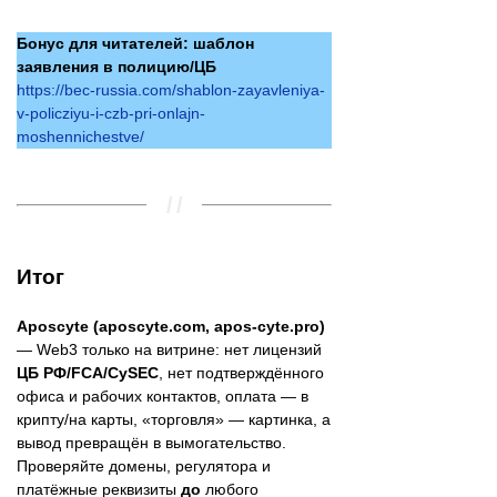
Бонус для читателей: шаблон
заявления в полицию/ЦБ
https://bec-russia.com/shablon-zayavleniya-
v-policziyu-i-czb-pri-onlajn-
moshennichestve/
Итог
Aposcyte (aposcyte.com, apos-cyte.pro)
— Web3 только на витрине: нет лицензий
ЦБ РФ/FCA/CySEC
, нет подтверждённого
офиса и рабочих контактов, оплата — в
крипту/на карты, «торговля» — картинка, а
вывод превращён в вымогательство.
Проверяйте домены, регулятора и
платёжные реквизиты
до
любого