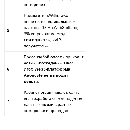
не торговля.
Нажимаете «Withdraw» —
появляются «финальные»
платежи: 15% «Web3-сбор»,
5
3% «страховка», «код
ликвидности», «VIP-
поручитель».
После любой оплаты приходит
новый «последний» взнос.
6
Итог:
Web3-платформа
Aposcyte не выводит
деньги
.
Кабинет ограничивают, сайты
«на техработах», «менеджер»
7
давит звонками с разных
номеров или пропадает.