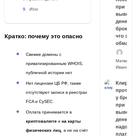
при
Итог
выводе
денег у
брокера
Кратко: почему это опасно
что это,
обман?
Свежие домены с
Матвей
приватизированным WHOIS,
Иванов
публичной истории нет.
Клирин
Нет лицензии ЦБ РФ, также
протек
отсутствуют записи в реестрах
у броке
FCA и CySEC.
при
Оплата принимается в
выводе
денег,
криптовалюте
и
на карты
надо
физических лиц
, а не на счёт
платить