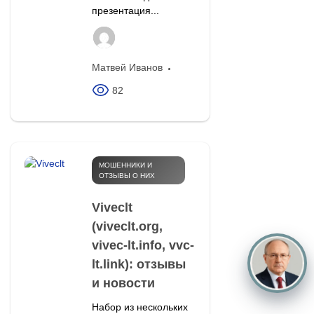
презентация...
Матвей Иванов
82
МОШЕННИКИ И
ОТЗЫВЫ О НИХ
Viveclt
(viveclt.org,
vivec-lt.info, vvc-
lt.link): отзывы
и новости
Набор из нескольких