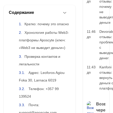
дп
отзывы:
почему
не
Содержание
выводят
деньги
Кратко: почему это опасно
11:46
Devorab
Хронология работы Web3-
дп
отзывы:
платформы Aposcyte (ключ:
пробле
с
«Web3 не выводит деньги»)
выводо
Проверка контактов и
денег
легальности
11:43
Kanfoni
дп
отзывы:
Адрес: Leoforos Agiou
вернуть
Foka 30, Larnaca 6019
деньги 
платфо
Телефон: +357 99
139524
Возврат
Почта:
через
support@aposcyte.com