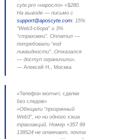
cyte.pro
«наросло» +$280.
На выводе — письмо с
support@aposcyte.com
: 15%
“Web3-сбора” и 3%
“страховки”. Оплатил —
потребовали “код
ликвидности”. Отказался
— доступ ограничили».
—
Алексей Н., Москва
«Телефон молчит, сделки
без следов»
«Обещали “прозрачный
Web3”, но ни одного хэша
транзакций. Номер
+357 99
139524
не отвечает, почта