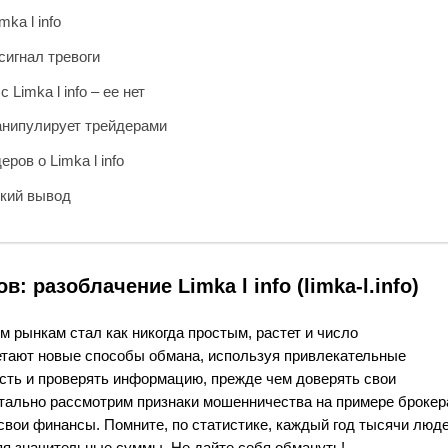
ka l info
сигнал тревоги
Limka l info – ее нет
манипулирует трейдерами
ов о Limka l info
ткий вывод
 разоблачение Limka l info (limka-l.info)
м рынкам стал как никогда простым, растет и число
етают новые способы обмана, используя привлекательные
ость и проверять информацию, прежде чем доверять свои
тально рассмотрим признаки мошенничества на примере брокер
я и свои финансы. Помните, по статистике, каждый год тысячи люд
яя значительные суммы. Не дайте себя обмануть!