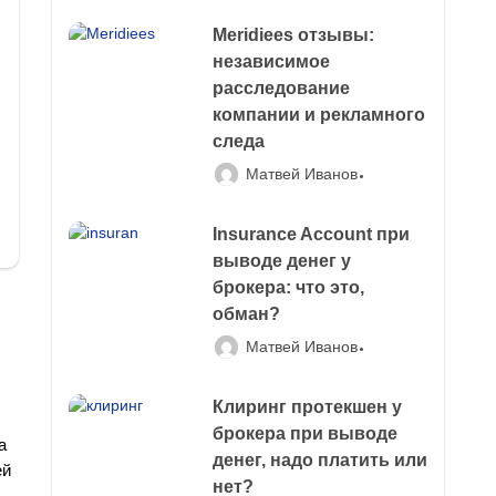
Meridiees отзывы:
независимое
расследование
компании и рекламного
следа
Матвей Иванов
Insurance Account при
выводе денег у
брокера: что это,
обман?
Матвей Иванов
Клиринг протекшен у
брокера при выводе
а
денег, надо платить или
ей
нет?