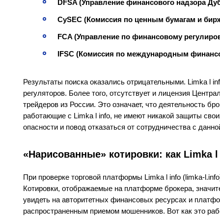
DFSA (Управление финансового надзора Ду
CySEC (Комиссия по ценным бумагам и бир
FCA (Управление по финансовому регулиро
IFSC (Комиссия по международным финанс
Результаты поиска оказались отрицательными. Limka l i
регуляторов. Более того, отсутствует и лицензия Центр
трейдеров из России. Это означает, что деятельность бр
работающие с Limka l info, не имеют никакой защиты сво
опасности и повод отказаться от сотрудничества с данно
«Нарисованные» котировки: как Limka l
При проверке торговой платформы Limka l info (limka-l.i
Котировки, отображаемые на платформе брокера, значит
увидеть на авторитетных финансовых ресурсах и платфо
распространенным приемом мошенников. Вот как это раб