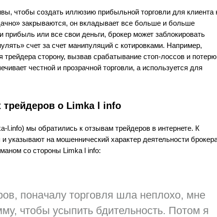
вы, чтобы создать иллюзию прибыльной торговли для клиента 
«удачно» закрываются, он вкладывает все больше и больше
ти прибыль или все свои деньги, брокер может заблокировать
улять» счет за счет манипуляций с котировками. Например,
я трейдера сторону, вызвав срабатывание стоп-лоссов и потерю
печивает честной и прозрачной торговли, а используется для
трейдеров о Limka l info
a-l.info) мы обратились к отзывам трейдеров в интернете. К
и указывают на мошеннический характер деятельности брокера
аном со стороны Limka l info:
аров, поначалу торговля шла неплохо, мне
му, чтобы усыпить бдительность. Потом я