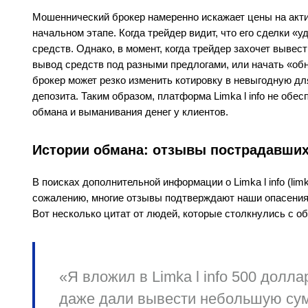
Мошеннический брокер намеренно искажает цены на акти
начальном этапе. Когда трейдер видит, что его сделки 
средств. Однако, в момент, когда трейдер захочет вывес
вывод средств под разными предлогами, или начать «обн
брокер может резко изменить котировку в невыгодную дл
депозита. Таким образом, платформа Limka l info не обес
обмана и выманивания денег у клиентов.
Истории обмана: отзывы пострадавших 
В поисках дополнительной информации о Limka l info (limk
сожалению, многие отзывы подтверждают наши опасения 
Вот несколько цитат от людей, которые столкнулись с обм
«Я вложил в Limka l info 500 долл
даже дали вывести небольшую сум