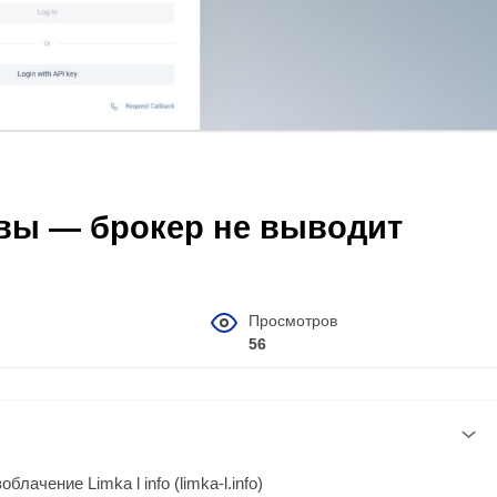
тзывы — брокер не выводит
Просмотров
56
лачение Limka l info (limka-l.info)