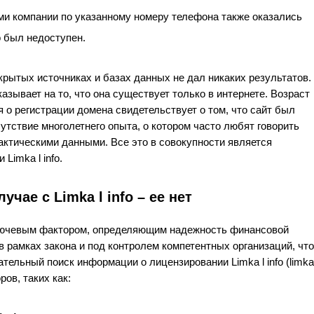
ми компании по указанному номеру телефона также оказались
 был недоступен.
открытых источниках и базах данных не дал никаких результатов.
казывает на то, что она существует только в интернете. Возраст
о регистрации домена свидетельствует о том, что сайт был
утствие многолетнего опыта, о котором часто любят говорить
ктическими данными. Все это в совокупности является
Limka l info.
чае с Limka l info – ее нет
ключевым фактором, определяющим надежность финансовой
в рамках закона и под контролем компетентных организаций, что
ельный поиск информации о лицензировании Limka l info (limka
ров, таких как: