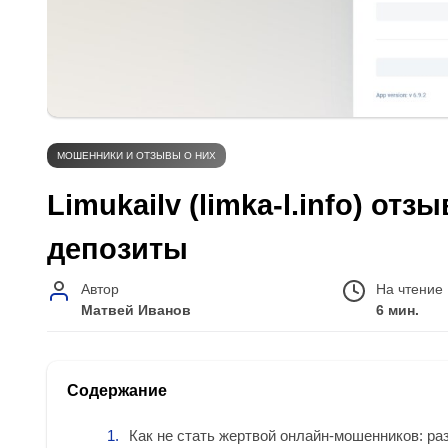
МОШЕННИКИ И ОТЗЫВЫ О НИХ
Limukailv (limka-l.info) о
депозиты
Автор
На чтение
Матвей Иванов
6 мин.
Содержание
Как не стать жертвой онлайн-мошенников: разоб