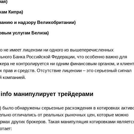
бая)
жам Кипра)
ванию и надзору Великобритании)
овым услугам Белиза)
nfo не имеет лицензии ни одного из вышеперечисленных
ального Банка Российской Федерации, что особенно важно для
окера не контролируется ни одним финансовым органом, и клиен
их прав и средств. Отсутствие лицензии – это серьезный сигнал
й компанией.
 info манипулирует трейдерами
nfo) было обнаружены серьезные расхождения в котировках актив
ельно отличались от реальных рыночных цен, которые можно
рмах других брокеров. Такая манипуляция котировками являетс
отает: