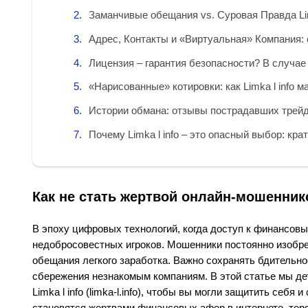
Заманчивые обещания vs. Суровая Правда Lim
Адрес, Контакты и «Виртуальная» Компания: 
Лицензия – гарантия безопасности? В случае с 
«Нарисованные» котировки: как Limka l info 
Истории обмана: отзывы пострадавших трейдер
Почему Limka l info – это опасный выбор: кра
Как не стать жертвой онлайн-мошенников:
В эпоху цифровых технологий, когда доступ к финансовы
недобросовестных игроков. Мошенники постоянно изобр
обещания легкого заработка. Важно сохранять бдительн
сбережения незнакомым компаниям. В этой статье мы де
Limka l info (limka-l.info), чтобы вы могли защитить себ
становятся жертвами финансовых афер в интернете, тер