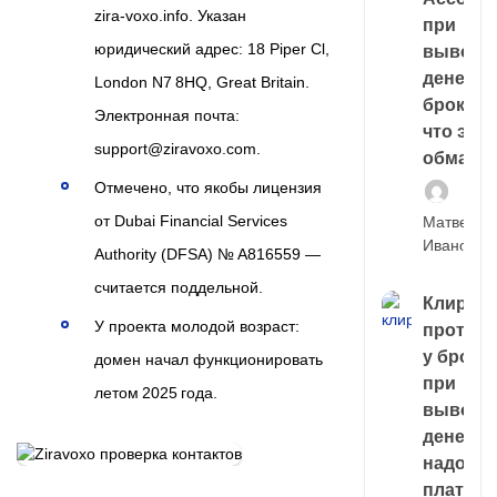
zira‑voxo.info. Указан
при
юридический адрес: 18 Piper Cl,
выводе
денег у
London N7 8HQ, Great Britain.
брокера
Электронная почта:
что это,
support@ziravoxo.com.
обман?
Отмечено, что якобы лицензия
от Dubai Financial Services
Матвей
Иванов
Authority (DFSA) № A816559 —
считается поддельной.
Клирин
У проекта молодой возраст:
протек
у броке
домен начал функционировать
при
летом 2025 года.
выводе
денег,
надо
платить