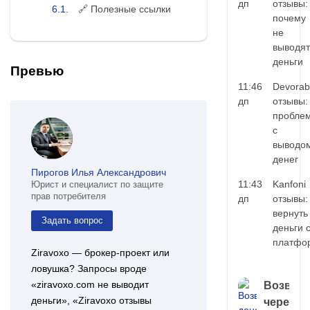
дп
отзывы:
🔗 Полезные ссылки
почему
не
выводят
деньги
Превью
11:46
Devorab
дп
отзывы:
пробле
с
выводо
денег
Пирогов Илья Александрович
11:43
Kanfoni
Юрист и специалист по защите
прав потребителя
дп
отзывы:
вернуть
Задать вопрос
деньги 
платфо
Ziravoxo — брокер‑проект или
ловушка? Запросы вроде
«ziravoxo.com не выводит
Возврат
деньги», «Ziravoxo отзывы
через