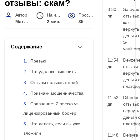
отзывы: скам?
3:30
Safevaul
Автор
На чтение
Просмотров
пп
отзывы:
Матвей Иванов
2 мин.
35
как
вернуть
деньги 
S-
Содержание
vault.or
11:54
Devzehe
Превью
дп
отзывы:
Что удалось выяснить
вернуть
деньги 
Отзывы пользователей
платфо
Признаки мошенничества
11:52
Diberloc
Сравнение: Ziravoxo vs
дп
отзывы:
вернуть
лицензированный брокер
деньги 
платфо
Что делать, если вы уже
вложили
11:48
Delsyra