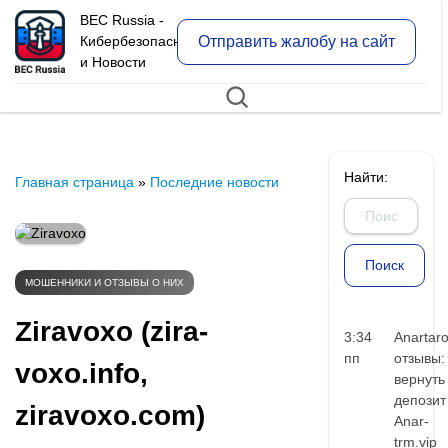
BEC Russia -
Отправить жалобу на сайт
Кибербезопасность
и Новости
Найти:
Главная страница
»
Последние новости
МОШЕННИКИ И ОТЗЫВЫ О НИХ
Ziravoxo (zira-
3:34
Anartar
пп
отзывы:
voxo.info,
вернуть
депозит
ziravoxo.com)
Anar-
trm.vip