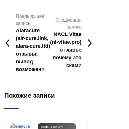
Предыдущая
Следующая
запись
запись
Alaracure
NACL Vitae
(alr‑cure.link,
(nl‑vitae.pro)
alara‑cure.ltd)
отзывы:
отзывы:
почему это
вывод
скам?
возможен?
Похожие записи
МОШЕННИКИ И