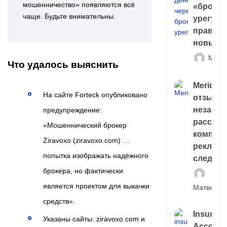
мошенничество» появляются всё
«брокер
чаще. Будьте внимательны.
урегули
правда 
новый 
Матв
Что удалось выяснить
Meridiee
На сайте Forteck опубликовано
отзывы
незави
предупреждение:
расслед
«Мошеннический брокер
компани
Ziravoxo (ziravoxo.com) …
рекламн
попытка изображать надёжного
следа
брокера, но фактически
является проектом для выкачки
Матвей И
средств».
Insuran
Указаны сайты: ziravoxo.com и
Account