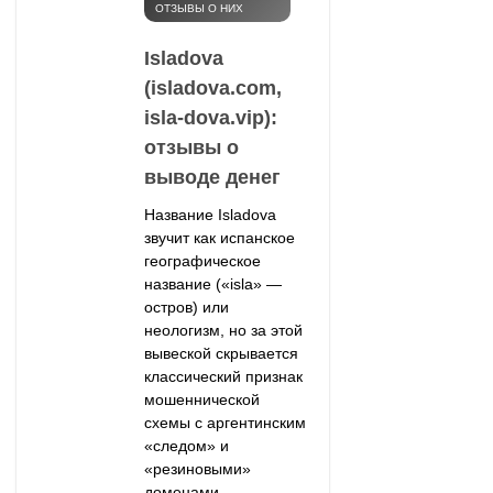
ОТЗЫВЫ О НИХ
Isladova
(isladova.com,
isla-dova.vip):
отзывы о
выводе денег
Название Isladova
звучит как испанское
географическое
название («isla» —
остров) или
неологизм, но за этой
вывеской скрывается
классический признак
мошеннической
схемы с аргентинским
«следом» и
«резиновыми»
доменами.