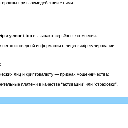
сторожны при взаимодействии с ними.
vip
и
yemor‑i.top
вызывают серьёзные сомнения.
ов нет достоверной информации о лицензии/регулировании.
;
ческих лиц и криптовалюту — признак мошенничества;
ительные платежи в качестве “активации” или “страховки”.