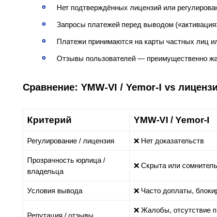
Нет подтверждённых лицензий или регулирова
Запросы платежей перед выводом («активация»
Платежи принимаются на карты частных лиц и
Отзывы пользователей — преимущественно жа
Сравнение: YMW‑VI / Yemor‑I vs лицен
Критерий
YMW‑VI / Yemor‑I
Регулирование / лицензия
❌ Нет доказательств
Прозрачность юрлица /
❌ Скрыта или сомнител
владельца
Условия вывода
❌ Часто доплаты, блоки
❌ Жалобы, отсутствие 
Репутация / отзывы