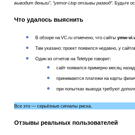
выводит деньги”
,
“yemor‑i.top отзывы развод”
. Будьте о
Что удалось выяснить
В обзоре на VC.ru отмечено, что сайты
ymw‑vi.
Там указано: проект появился недавно, у сайт
Один из отчетов на Teletype говорит:
сайт появился примерно месяц назад
принимаются платежи на карты физи
при попытках вывода требуют дополн
Все это — серьёзные сигналы риска.
Отзывы реальных пользователей