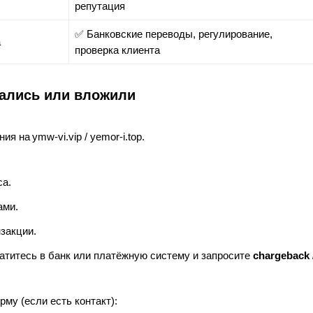
репутация
✅ Банковские переводы, регулирование,
а
проверка клиента
вались или вложили
 на ymw‑vi.vip / yemor‑i.top.
са.
ами.
закции.
атитесь в банк или платёжную систему и запросите
chargeback 
му (если есть контакт):