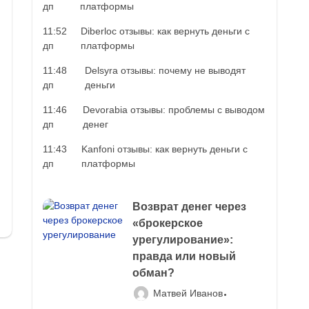
дп
платформы
11:52
Diberloc отзывы: как вернуть деньги с
дп
платформы
11:48
Delsyra отзывы: почему не выводят
дп
деньги
11:46
Devorabia отзывы: проблемы с выводом
дп
денег
11:43
Kanfoni отзывы: как вернуть деньги с
дп
платформы
Возврат денег через
«брокерское
урегулирование»:
правда или новый
обман?
Матвей Иванов