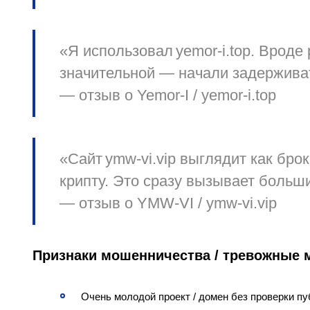
«Я использовал yemor‑i.top. Вроде 
значительной — начали задерживат
— отзыв о Yemor‑I / yemor‑i.top
«Сайт ymw‑vi.vip выглядит как бро
крипту. Это сразу вызывает больш
— отзыв о YMW‑VI / ymw‑vi.vip
Признаки мошенничества / тревожные
Очень молодой проект / домен без проверки пу