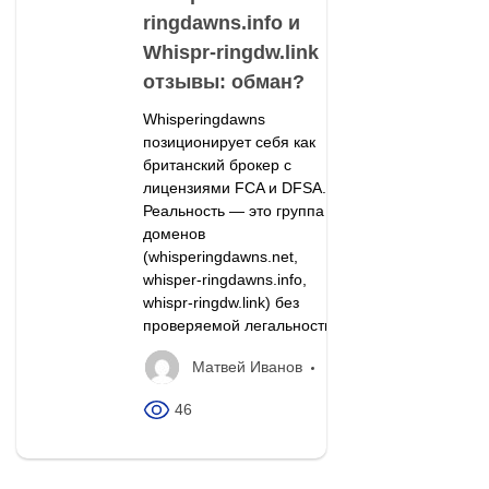
ringdawns.info и
Whispr-ringdw.link
отзывы: обман?
Whisperingdawns
позиционирует себя как
британский брокер с
лицензиями FCA и DFSA.
Реальность — это группа
доменов
(whisperingdawns.net,
whisper-ringdawns.info,
whispr-ringdw.link) без
проверяемой легальности.
Матвей Иванов
46