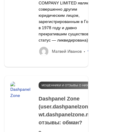
COMPANY LIMITED является
совершенно другим
юридическим лицом,
зарегистрированным в Гонконге
в 1978 году и давно
прекратившим существование,
статус — ликвидирована).
29
Матвей Иванов
МОШЕННИКИ И ОТЗЫВЫ О НИХ
Dashpanel Zone
(user.dashpanelzone.net,
wt.dashpanelzone.net)
отзывы: обман?