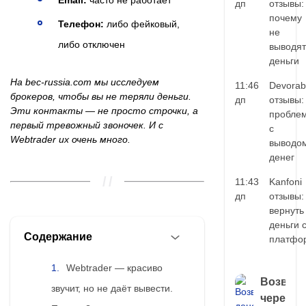
Email:
часто не работает
дп
отзывы:
почему
Телефон:
либо фейковый,
не
либо отключен
выводят
деньги
На bec-russia.com мы исследуем
11:46
Devorab
брокеров, чтобы вы не теряли деньги.
дп
отзывы:
Эти контакты — не просто строчки, а
пробле
первый тревожный звоночек. И с
с
Webtrader их очень много.
выводо
денег
11:43
Kanfoni
дп
отзывы:
вернуть
деньги 
Содержание
платфо
Webtrader — красиво
Возврат
звучит, но не даёт вывести.
через