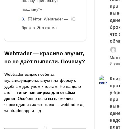
оплачу “финальную
при
пошлину”»
выводе
💥 Итог: Webtrader — НЕ
денег у
брокера
брокер. Это схема
что это,
обман?
Webtrader — красиво звучит,
Матвей
но не даёт вывести. Почему?
Иванов
Webtrader выдают себя за
Клирин
мультифункциональную платформу с
протек
удобным доступом к торгам. Но на деле
у броке
это —
типичная ширма для отъёма
денег
. Особенно если вы вложились
при
через один из их «зеркал» — webtrader.ai,
выводе
webtrader.app и т. д.
денег,
надо
платить