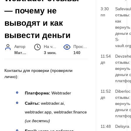
— почему не
3:30
Safevaul
пп
отзывы:
выводят и как
как
вернуть
вывести деньги
деньги 
S-
vault.or
Автор
На чтение
Просмотров
Матвей Иванов
3 мин.
140
11:54
Devzehe
дп
отзывы:
вернуть
Контакты для проверки (проверяли
деньги 
лично):
платфо
11:52
Diberloc
Платформа:
Webtrader
дп
отзывы:
Сайты:
webtrader.ai,
вернуть
деньги 
webtrader.app, webtrader.finance
платфо
(их десятки)
11:48
Delsyra