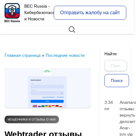
BEC Russia -
Отправить жалобу на сайт
Кибербезопасность
и Новости
Найти:
Главная страница
»
Последние новости
3:34
Anartar
пп
отзывы:
вернуть
МОШЕННИКИ И ОТЗЫВЫ О НИХ
депозит
Anar-
Webtrader отзывы
trm.vip