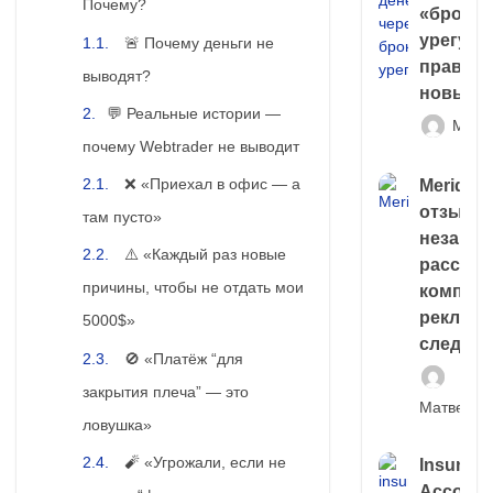
Почему?
«брокер
урегули
🚨 Почему деньги не
правда 
выводят?
новый 
💬 Реальные истории —
Матв
почему Webtrader не выводит
❌ «Приехал в офис — а
Meridiee
отзывы
там пусто»
незави
⚠️ «Каждый раз новые
расслед
причины, чтобы не отдать мои
компани
рекламн
5000$»
следа
🚫 «Платёж “для
закрытия плеча” — это
Матвей И
ловушка»
🧨 «Угрожали, если не
Insuran
Account