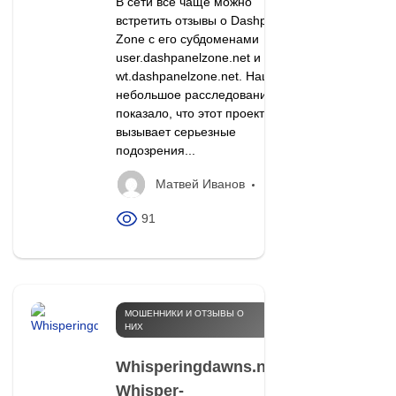
В сети все чаще можно
встретить отзывы о Dashpanel
Zone с его субдоменами
user.dashpanelzone.net и
wt.dashpanelzone.net. Наше
небольшое расследование
показало, что этот проект
вызывает серьезные
подозрения...
Матвей Иванов
91
МОШЕННИКИ И ОТЗЫВЫ О
НИХ
Whisperingdawns.net,
Whisper-