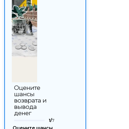
Оцените
шансы
возврата и
вывода
денег
1/
7
Оцените шансы