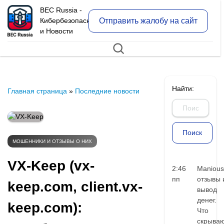
BEC Russia -
Отправить жалобу на сайт
Кибербезопасность
и Новости
Найти:
Главная страница
»
Последние новости
МОШЕННИКИ И ОТЗЫВЫ О НИХ
VX-Keep (vx-
2:46
Manious
пп
отзывы 
keep.com, client.vx-
вывод
денег.
keep.com):
Что
скрыва