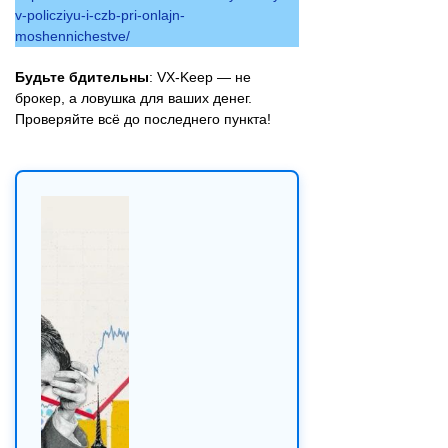
v-policziyu-i-czb-pri-onlajn-
moshennichestve/
Будьте бдительны
: VX-Keep — не
брокер, а ловушка для ваших денег.
Проверяйте всё до последнего пункта!