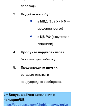
переводы.
Подайте жалобу:
в
МВД
(159 УК РФ —
мошенничество)
в
ЦБ РФ
(отсутствие
лицензии)
Пробуйте чарджбэк
через
банк или криптобиржу.
Предупредите других
—
оставьте отзывы и
предупредите сообщество.
👉
Бонус: шаблон заявления в
полицию/ЦБ
https://bec-russia.com/shablon-zayavleniya-