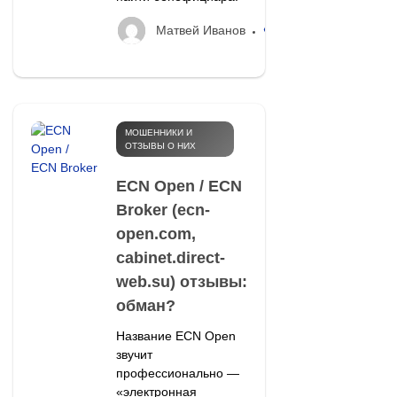
38
Матвей Иванов
МОШЕННИКИ И
ОТЗЫВЫ О НИХ
ECN Open / ECN
Broker (ecn-
open.com,
cabinet.direct-
web.su) отзывы:
обман?
Название ECN Open
звучит
профессионально —
«электронная