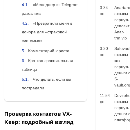
«Менеджер из Telegram
3:34
Anartar
разозлил»
пп
отзывы:
вернуть
«Превратили меня в
депозит
Anar-
донора для «страховой
trm.vip
системы»»
3:30
Safevaul
Комментарий юриста
пп
отзывы:
Краткая сравнительная
как
вернуть
таблица
деньги 
S-
Что делать, если вы
vault.or
пострадали
11:54
Devzehe
дп
отзывы:
вернуть
Проверка контактов VX-
деньги 
платфо
Keep: подробный взгляд