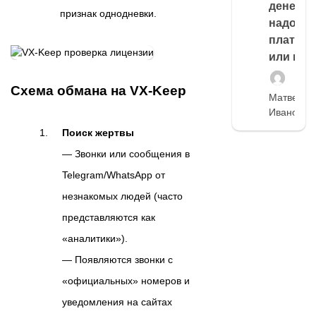
денег,
признак однодневки.
надо
платить
или нет
Схема обмана на VX-Keep
Матвей
Иванов
Поиск жертвы
— Звонки или сообщения в
Telegram/WhatsApp от
незнакомых людей (часто
представляются как
«аналитики»).
— Появляются звонки с
«официальных» номеров и
уведомления на сайтах