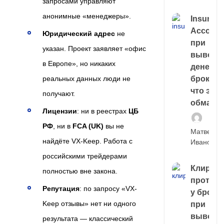
запросами управляют
анонимные «менеджеры».
Insuran
Account
Юридический адрес
не
при
указан. Проект заявляет «офис
выводе
в Европе», но никаких
денег у
реальных данных люди не
брокера
что это,
получают.
обман?
Лицензии
: ни в реестрах
ЦБ
РФ
, ни в
FCA (UK)
вы не
Матвей
найдёте VX-Keep. Работа с
Иванов
российскими трейдерами
Клирин
полностью вне закона.
протек
Репутация
: по запросу «VX-
у броке
Keep отзывы» нет ни одного
при
выводе
результата — классический