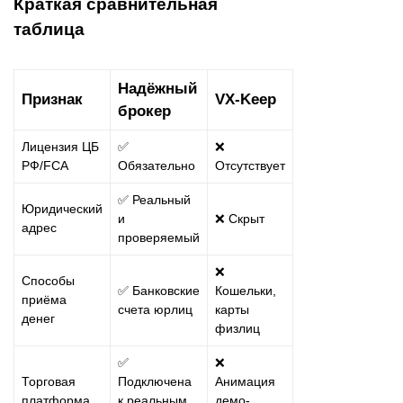
Краткая сравнительная
таблица
Надёжный
Признак
VX-Keep
брокер
Лицензия ЦБ
✅
❌
РФ/FCA
Обязательно
Отсутствует
✅ Реальный
Юридический
и
❌ Скрыт
адрес
проверяемый
❌
Способы
✅ Банковские
Кошельки,
приёма
счета юрлиц
карты
денег
физлиц
✅
❌
Торговая
Подключена
Анимация
платформа
к реальным
демо-