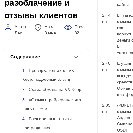
разоблачение и
сайты
отзывы клиентов
2:44
Linvarex
пп
отзывы:
Автор
На чтение
Просмотров
как
Леонид Малышев
3 мин.
32
вернуть
деньги 
Lin-
varex.m
Содержание
2:40
E-yatiri
пп
отзывы 
Проверка контактов VX-
выводе
Keep: подробный взгляд
средств
Обман 
Схема обмана на VX-Keep
платфо
«Отзывы трейдеров» и что
2:35
@BNBTr
пишут в сети
пп
отзывы:
Андрея
Расширенные отзывы
Смирно
пострадавших
USDT