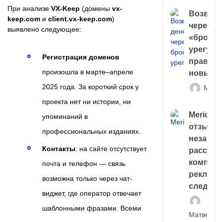
При анализе
VX-Keep
(домены
vx-
Возврат
keep.com
и
client.vx-keep.com
)
через
выявлено следующее:
«брокер
урегули
Регистрация доменов
правда 
произошла в марте–апреле
новый 
2025 года. За короткий срок у
Матв
проекта нет ни истории, ни
Meridiee
упоминаний в
отзывы
профессиональных изданиях.
незави
Контакты
: на сайте отсутствует
расслед
компани
почта и телефон — связь
рекламн
возможна только через чат-
следа
виджет, где оператор отвечает
шаблонными фразами. Всеми
Матвей И