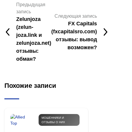
Предыдущая
запись
Следующая запись
Zelunjoza
FX Capitals
(zelun-
(fxcapitalsro.com)
joza.link и
отзывы: вывод
zelunjoza.net)
возможен?
отзывы:
обман?
Похожие записи
МОШЕННИКИ И
ОТЗЫВЫ О НИХ