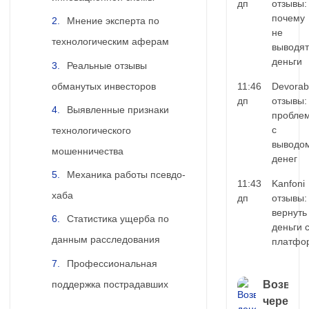
дп
отзывы:
почему
Мнение эксперта по
не
технологическим аферам
выводят
деньги
Реальные отзывы
обманутых инвесторов
11:46
Devorab
дп
отзывы:
Выявленные признаки
пробле
с
технологического
выводо
мошенничества
денег
Механика работы псевдо-
11:43
Kanfoni
хаба
дп
отзывы:
вернуть
Статистика ущерба по
деньги 
данным расследования
платфо
Профессиональная
поддержка пострадавших
Возврат
через