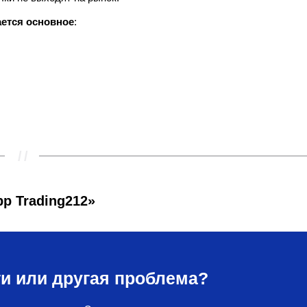
ается основное
:
p Trading212»
и или другая проблема?