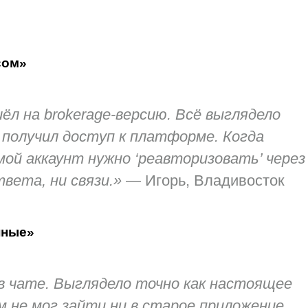
сом»
шёл на brokerage-версию. Всё выглядело
 получил доступ к платформе. Когда
мой аккаунт нужно ‘реавторизовать’ через
вета, ни связи.»
—
Игорь, Владивосток
нные»
 в чате. Выглядело точно как настоящее
м не мог зайти ни в старое приложение,