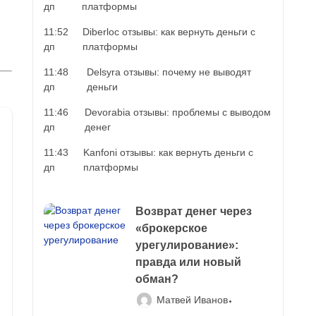
дп
платформы
11:52
Diberloc отзывы: как вернуть деньги с
дп
платформы
11:48
Delsyra отзывы: почему не выводят
дп
деньги
11:46
Devorabia отзывы: проблемы с выводом
дп
денег
11:43
Kanfoni отзывы: как вернуть деньги с
дп
платформы
Возврат денег через
«брокерское
урегулирование»:
правда или новый
обман?
Матвей Иванов