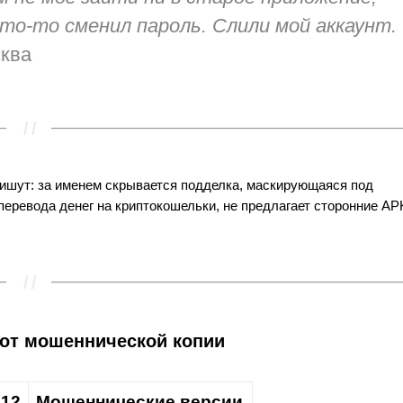
 кто-то сменил пароль. Слили мой аккаунт.
сква
пишут: за именем скрывается подделка, маскирующаяся под
перевода денег на криптокошельки, не предлагает сторонние AP
 от мошеннической копии
212
Мошеннические версии