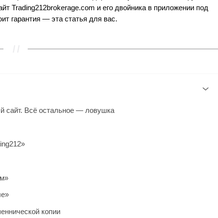
т Trading212brokerage.com и его двойника в приложении под
ит гарантия — эта статья для вас.
й сайт. Всё остальное — ловушка
ing212»
ом»
ые»
шеннической копии