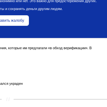
нонимно или нет. Это важно для предостережения других.
ты и сохранять деньги другим людям.
авить жалобу
ия, которые им предлагали «в обход верификации». В
вался украден