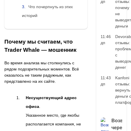
дп
отзывы:
Что почерпнуть из этих
почему
не
историй
выводят
деньги
11:46
Devorab
Почему мы считаем, что
дп
отзывы:
пробле
Trader Whale — мошенник
с
выводо
Во время анализа мы столкнулись с
денег
рядом подозрительных моментов. Всё
оказалось не таким радужным, как
11:43
Kanfoni
представлено на их сайте.
дп
отзывы:
вернуть
деньги 
Несуществующий адрес
платфо
офиса
.
Указанное место, где якобы
Возврат
располагается компания, не
через