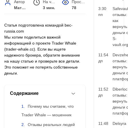
Автор
На чтение
Просмотров
Матвей Иванов
3 мин.
78
3:30
Safevaul
пп
отзывы:
как
Статья подготовлена командой bec-
вернуть
russia.com
деньги 
Мы хотим поделиться важной
S-
информацией о проекте Trader Whale
vault.or
(trader-whale.cc). Если вы ищете
11:54
Devzehe
надежного брокера, обратите внимание
дп
отзывы:
на нашу статью и проверьте все детали.
вернуть
Это поможет не потерять собственные
деньги 
деньги.
платфо
11:52
Diberloc
Содержание
дп
отзывы:
вернуть
Почему мы считаем, что
деньги 
платфо
Trader Whale — мошенник
11:48
Delsyra
Отзывы реальных людей