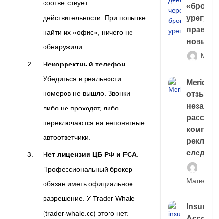
соответствует
«брокер
действительности. При попытке
урегули
правда 
найти их «офис», ничего не
новый 
обнаружили.
Матв
Некорректный телефон
.
Убедиться в реальности
Meridiee
номеров не вышло. Звонки
отзывы
незави
либо не проходят, либо
расслед
переключаются на непонятные
компани
автоответчики.
рекламн
следа
Нет лицензии ЦБ РФ и FCA
.
Профессиональный брокер
Матвей И
обязан иметь официальное
разрешение. У Trader Whale
Insuran
(trader-whale.cc) этого нет.
Account