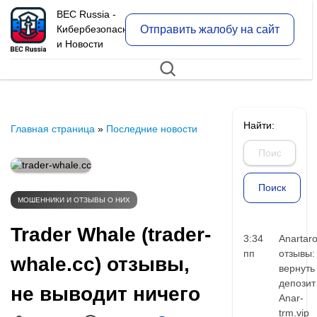
BEC Russia -
Отправить жалобу на сайт
Кибербезопасность
и Новости
Найти:
Главная страница
»
Последние новости
МОШЕННИКИ И ОТЗЫВЫ О НИХ
Trader Whale (trader-
3:34
Anartar
пп
отзывы:
whale.cc) отзывы,
вернуть
депозит
не выводит ничего
Anar-
trm.vip