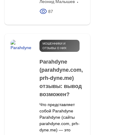
Леонид Малышев
87
МОШЕННИКИ И
ОТЗЫВЫ О НИХ
Parahdyne
(parahdyne.com,
prh-dyne.me)
отзывы: вывод
возможен?
Что представляет
собой Parahdyne
Parahdyne (сайты
parahdyne.com, prh-
dyne.me) — это