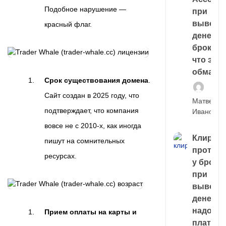
Подобное нарушение —
при
выводе
красный флаг.
денег у
брокера
что это,
обман?
Срок существования домена
.
Сайт создан в 2025 году, что
Матвей
подтверждает, что компания
Иванов
вовсе не с 2010-х, как иногда
Клирин
пишут на сомнительных
протек
ресурсах.
у броке
при
выводе
денег,
надо
Прием оплаты на карты и
платить