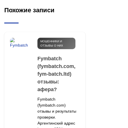
Похожие записи
МОШЕННИКИ И
ОТЗЫВЫ О НИХ
Fymbatch
(fymbatch.com,
fym-batch.ltd)
отзывы:
афера?
Fymbatch
(fymbatch.com)
отзывы и результаты
проверки.
Аргентинский адрес