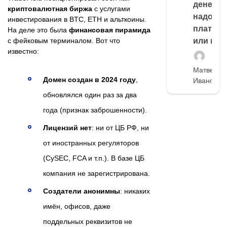
денег,
криптовалютная биржа
с услугами
надо
инвестирования в BTC, ETH и альткоины.
платить
На деле это была
финансовая пирамида
с фейковым терминалом. Вот что
или нет
известно:
Матвей
Домен создан в 2024 году
,
Иванов
обновлялся один раз за два
года (признак заброшенности).
Лицензий нет
: ни от ЦБ РФ, ни
от иностранных регуляторов
(CySEC, FCA и т.п.). В базе ЦБ
компания не зарегистрирована.
Создатели анонимны
: никаких
имён, офисов, даже
поддельных реквизитов не