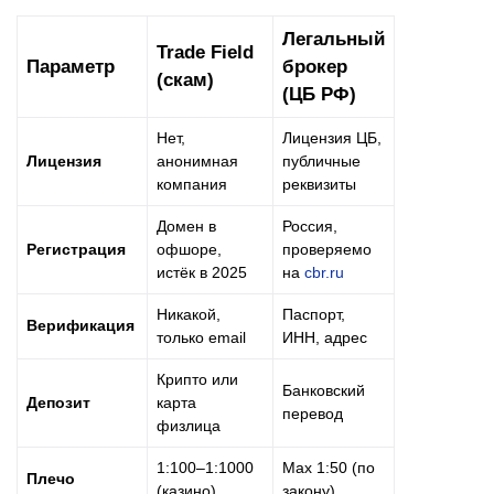
Легальный
Trade Field
Параметр
брокер
(скам)
(ЦБ РФ)
Нет,
Лицензия ЦБ,
Лицензия
анонимная
публичные
компания
реквизиты
Домен в
Россия,
Регистрация
офшоре,
проверяемо
истёк в 2025
на
cbr.ru
Никакой,
Паспорт,
Верификация
только email
ИНН, адрес
Крипто или
Банковский
Депозит
карта
перевод
физлица
1:100–1:1000
Max 1:50 (по
Плечо
(казино)
закону)