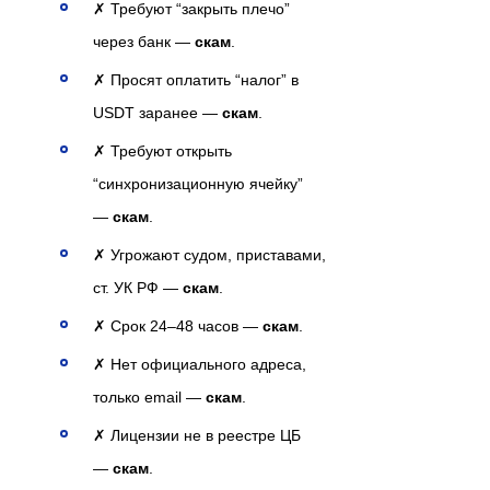
✗ Требуют “закрыть плечо”
через банк —
скам
.
✗ Просят оплатить “налог” в
USDT заранее —
скам
.
✗ Требуют открыть
“синхронизационную ячейку”
—
скам
.
✗ Угрожают судом, приставами,
ст. УК РФ —
скам
.
✗ Срок 24–48 часов —
скам
.
✗ Нет официального адреса,
только email —
скам
.
✗ Лицензии не в реестре ЦБ
—
скам
.