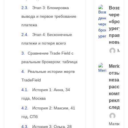
Этап 3: Блокировка
Возврат
через
вывода и первое требование
«брокер
платежа
урегули
Этап 4: Бесконечные
правда 
новый 
платежи и потеря всего
Матв
Сравнение Trade Field с
реальным брокером: таблица
Meridiee
Реальные истории жертв
отзывы
незави
TradeField
расслед
История 1: Анна, 34
компани
года, Москва
рекламн
следа
История 2: Максим, 41
год, СПб
Матвей И
История 3: Ольга, 28