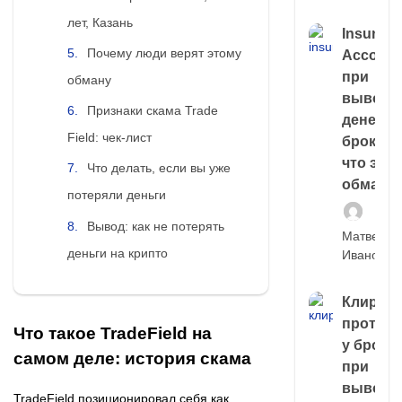
лет, Казань
Insuran
Почему люди верят этому
Account
при
обману
выводе
Признаки скама Trade
денег у
Field: чек-лист
брокера
что это,
Что делать, если вы уже
обман?
потеряли деньги
Вывод: как не потерять
Матвей
деньги на крипто
Иванов
Клирин
протек
Что такое TradeField на
у броке
самом деле: история скама
при
выводе
TradeField позиционировал себя как