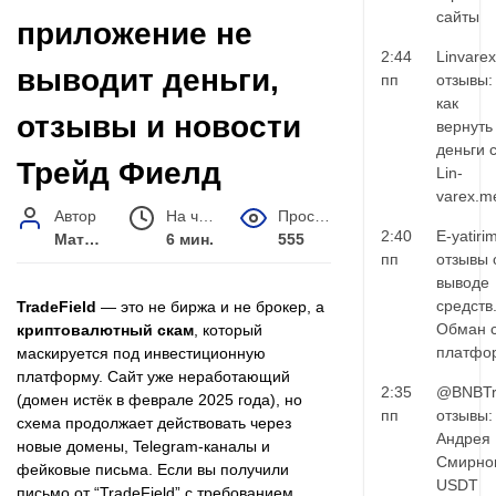
сайты
приложение не
2:44
Linvarex
выводит деньги,
пп
отзывы:
как
отзывы и новости
вернуть
деньги 
Трейд Фиелд
Lin-
varex.m
Автор
На чтение
Просмотров
2:40
E-yatiri
Матвей Иванов
6 мин.
555
пп
отзывы 
выводе
средств
TradeField
— это не биржа и не брокер, а
Обман 
криптовалютный скам
, который
платфо
маскируется под инвестиционную
платформу. Сайт уже неработающий
2:35
@BNBTr
(домен истёк в феврале 2025 года), но
пп
отзывы:
схема продолжает действовать через
Андрея
новые домены, Telegram-каналы и
Смирно
фейковые письма. Если вы получили
USDT
письмо от “TradeField” с требованием