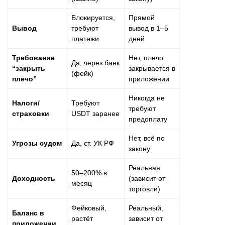
Блокируется,
Прямой
Вывод
требуют
вывод в 1–5
платежи
дней
Требование
Нет, плечо
Да, через банк
“закрыть
закрывается в
(фейк)
плечо”
приложении
Никогда не
Налоги/
Требуют
требуют
страховки
USDT заранее
предоплату
Нет, всё по
Угрозы судом
Да, ст. УК РФ
закону
Реальная
50–200% в
Доходность
(зависит от
месяц
торговли)
Фейковый,
Реальный,
Баланс в
растёт
зависит от
приложении