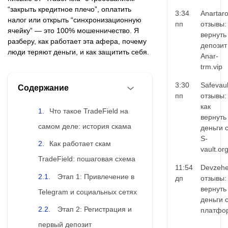
“закрыть кредитное плечо”, оплатить
3:34
Anartar
налог или открыть “синхронизационную
пп
отзывы:
ячейку” — это 100% мошенничество. Я
вернуть
разберу, как работает эта афера, почему
депозит
люди теряют деньги, и как защитить себя.
Anar-
trm.vip
3:30
Safevaul
Содержание
пп
отзывы:
как
Что такое TradeField на
вернуть
самом деле: история скама
деньги 
S-
Как работает скам
vault.or
TradeField: пошаговая схема
11:54
Devzehe
Этап 1: Привлечение в
дп
отзывы:
вернуть
Telegram и социальных сетях
деньги 
Этап 2: Регистрация и
платфо
первый депозит