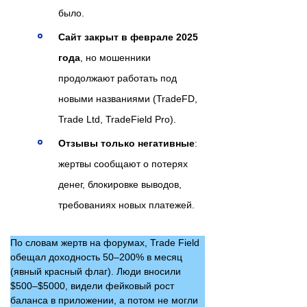
было.
Сайт закрыт в феврале 2025
года
, но мошенники
продолжают работать под
новыми названиями (TradeFD,
Trade Ltd, TradeField Pro).
Отзывы только негативные
:
жертвы сообщают о потерях
денег, блокировке выводов,
требованиях новых платежей.
По словам жертв на форумах, Trade Field
обещал доходность 50–200% в месяц
(явный красный флаг). Люди вносили
$500–$5000, видели фейковый рост
баланса в приложении, а потом не могли