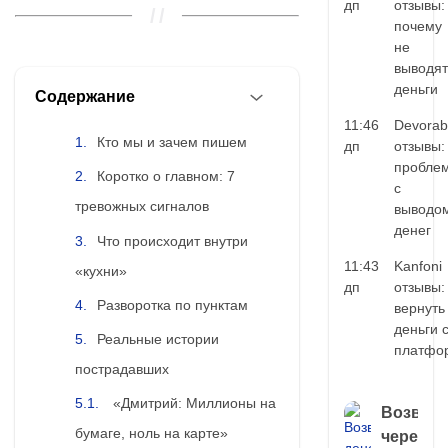
дп
отзывы:
почему
не
выводят
деньги
Содержание
11:46
Devorab
Кто мы и зачем пишем
дп
отзывы:
пробле
Коротко о главном: 7
с
тревожных сигналов
выводо
денег
Что происходит внутри
11:43
Kanfoni
«кухни»
дп
отзывы:
Разворотка по пунктам
вернуть
деньги 
Реальные истории
платфо
пострадавших
«Дмитрий: Миллионы на
Возврат
бумаге, ноль на карте»
через