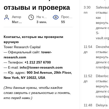
отзывы и проверка
3:30
Safevaul
пп
отзывы:
Автор
На чтение
Просмотров
как
Матвей Иванов
3 мин.
55
вернуть
деньги 
S-
Контакты, которые мы проверили
vault.or
вручную
11:54
Devzehe
Tower Research Capital
дп
отзывы:
— Официальный сайт:
tower-
вернуть
research.com
деньги 
— Телефон:
+1 212 257 6700
платфо
— E-mail:
info@tower-research.com
— Юр. адрес:
900 3rd Avenue, 29th Floor,
11:52
Diberloc
New York, NY 10022, USA
дп
отзывы:
вернуть
(Эти данные нужны, чтобы каждое
деньги 
слово сверить с реальностью и понять,
платфо
кто перед нами.)
11:48
Delsyra