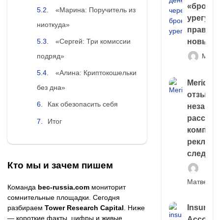
«брокер
«Марина: Поручитель из
урегули
ниоткуда»
правда 
«Сергей: Три комиссии
новый 
подряд»
Матв
«Алина: Криптокошельки
Meridiee
без дна»
отзывы
Как обезопасить себя
незави
расслед
Итог
компани
рекламн
следа
Кто мы и зачем пишем
Матвей И
Команда
bec-russia.com
мониторит
сомнительные площадки. Сегодня
Insuran
разбираем
Tower Research Capital
. Ниже
— короткие факты, цифры и живые
Account