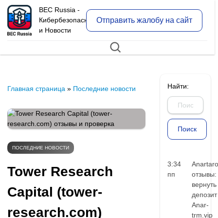
BEC Russia -
Отправить жалобу на сайт
Кибербезопасность
и Новости
Найти:
Главная страница
»
Последние новости
ПОСЛЕДНИЕ НОВОСТИ
3:34
Anartar
Tower Research
пп
отзывы:
вернуть
Capital (tower-
депозит
Anar-
research.com)
trm.vip