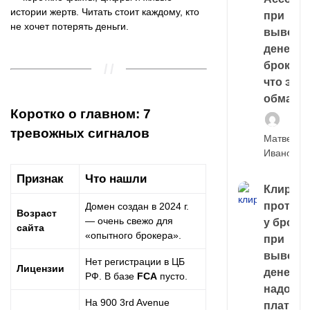
истории жертв. Читать стоит каждому, кто
при
не хочет потерять деньги.
выводе
денег у
брокера
что это,
обман?
Коротко о главном: 7
тревожных сигналов
Матвей
Иванов
Признак
Что нашли
Клирин
протек
Домен создан в 2024 г.
Возраст
— очень свежо для
у броке
сайта
«опытного брокера».
при
выводе
Нет регистрации в ЦБ
Лицензии
денег,
РФ. В базе
FCA
пусто.
надо
На 900 3rd Avenue
платить