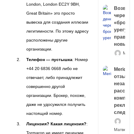
London, London EC2Y 9BH,
Возврат
Great Britain» это просто
через
вывеска для создания иллюзии
«брокер
урегули
легитимности. По этому адресу
правда 
расположены другие
новый 
организации.
Матв
Телефон — пустышка
: Номер
+44 20 6836 0668 либо не
Meridiee
отзывы
отвечает, либо принадлежит
незави
совершенно другой
расслед
организации. Брокер, похоже,
компани
даже не удосужился получить
рекламн
следа
настоящий номер.
Лицензия? Какая лицензия?
:
Матвей И
Tormaron не имеет лицензии