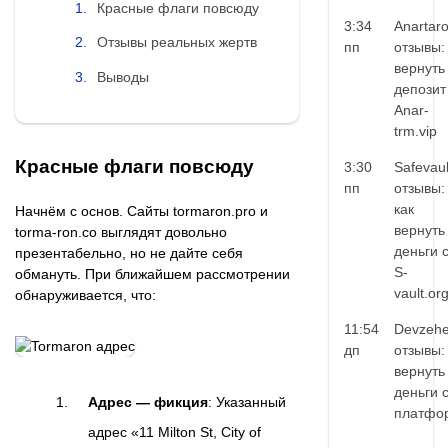
Красные флаги повсюду
3:34
Anartar
Отзывы реальных жертв
пп
отзывы:
вернуть
Выводы
депозит
Anar-
trm.vip
Красные флаги повсюду
3:30
Safevaul
пп
отзывы:
как
Начнём с основ. Сайты tormaron.pro и
вернуть
torma-ron.co выглядят довольно
деньги 
презентабельно, но не дайте себя
S-
обмануть. При ближайшем рассмотрении
vault.or
обнаруживается, что:
11:54
Devzehe
дп
отзывы:
вернуть
деньги 
Адрес — фикция
: Указанный
платфо
адрес «11 Milton St, City of