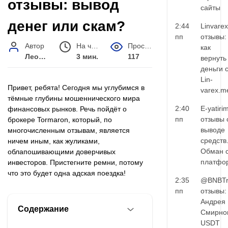
отзывы: вывод
сайты
денег или скам?
2:44
Linvarex
пп
отзывы:
Автор
На чтение
Просмотров
как
Леонид Малышев
3 мин.
117
вернуть
деньги 
Lin-
Привет, ребята! Сегодня мы углубимся в
varex.m
тёмные глубины мошеннического мира
2:40
E-yatiri
финансовых рынков. Речь пойдёт о
пп
отзывы 
брокере Tormaron, который, по
выводе
многочисленным отзывам, является
средств
ничем иным, как жуликами,
Обман 
облапошивающими доверчивых
платфо
инвесторов. Пристегните ремни, потому
что это будет одна адская поездка!
2:35
@BNBTr
пп
отзывы:
Андрея
Содержание
Смирно
USDT