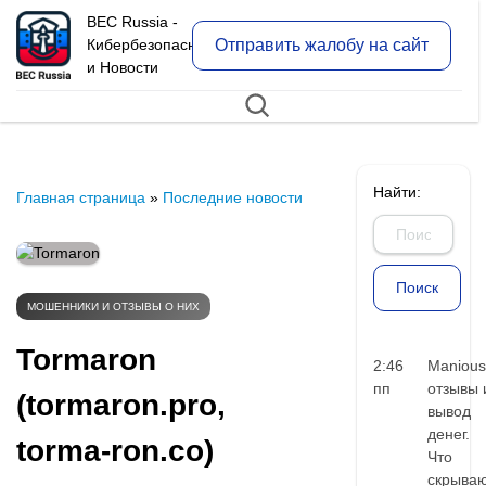
BEC Russia -
Отправить жалобу на сайт
Кибербезопасность
и Новости
Найти:
Главная страница
»
Последние новости
МОШЕННИКИ И ОТЗЫВЫ О НИХ
Tormaron
2:46
Manious
пп
отзывы 
(tormaron.pro,
вывод
денег.
torma-ron.co)
Что
скрыва