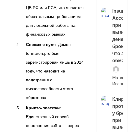
ЦБ РФ или FCA, что является
Insuran
обязательным требованием
Account
при
для легальной работы на
выводе
финансовых рынках.
денег у
Свежак с нуля
: Домен
брокера
tormaron.pro был
что это,
обман?
зарегистрирован лишь в 2024
году, что наводит на
Матвей
подозрения о
Иванов
жизнеспособности этого
«брокера».
Клирин
протек
Крипто-платежи
:
у броке
Единственный способ
при
пополнения счёта — через
выводе