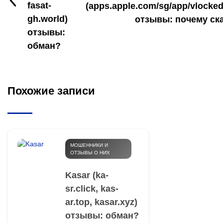
fasat-
(apps.apple.com/sg/app/vlocked
gh.world)
отзывы: почему ск
отзывы:
обман?
Похожие записи
МОШЕННИКИ И
ОТЗЫВЫ О НИХ
Kasar (ka-
sr.click, kas-
ar.top, kasar.xyz)
отзывы: обман?