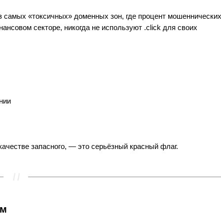
 из самых «токсичных» доменных зон, где процент мошеннически
ансовом секторе, никогда не используют .click для своих
нии
в качестве запасного, — это серьёзный красный флаг.
ум