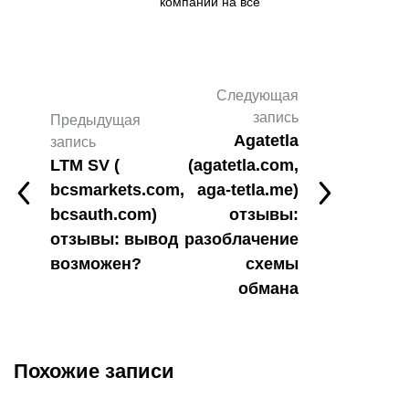
компании на все
Следующая
запись
Предыдущая
Agatetla
запись
LTM SV (
(agatetla.com,
bcsmarkets.com,
aga-tetla.me)
bcsauth.com)
отзывы:
отзывы: вывод
разоблачение
возможен?
схемы
обмана
Похожие записи