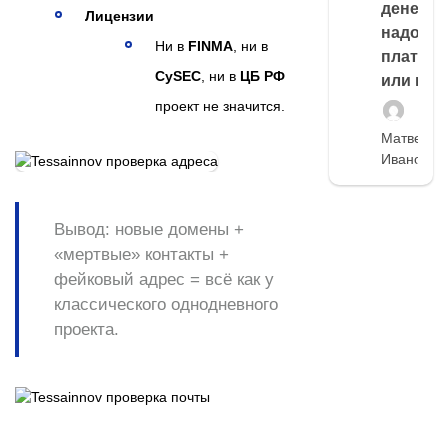
денег,
Лицензии
надо
Ни в
FINMA
, ни в
платить
CySEC
, ни в
ЦБ РФ
или нет
проект не значится.
Матвей
Иванов
Вывод:
новые домены +
«мертвые» контакты +
фейковый адрес = всё как у
классического однодневного
проекта.