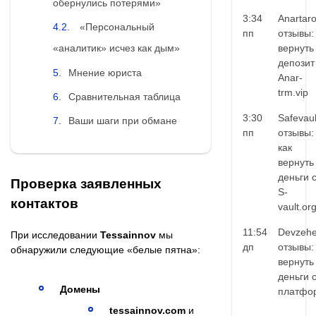
обернулись потерями»
3:34
Anartar
«Персональный
пп
отзывы:
вернуть
«аналитик» исчез как дым»
депозит
Мнение юриста
Anar-
trm.vip
Сравнительная таблица
3:30
Safevaul
Ваши шаги при обмане
пп
отзывы:
как
вернуть
деньги 
Проверка заявленных
S-
контактов
vault.or
11:54
Devzehe
При исследовании
Tessainnov
мы
дп
отзывы:
обнаружили следующие «белые пятна»:
вернуть
деньги 
Домены
платфо
tessainnov.com
и