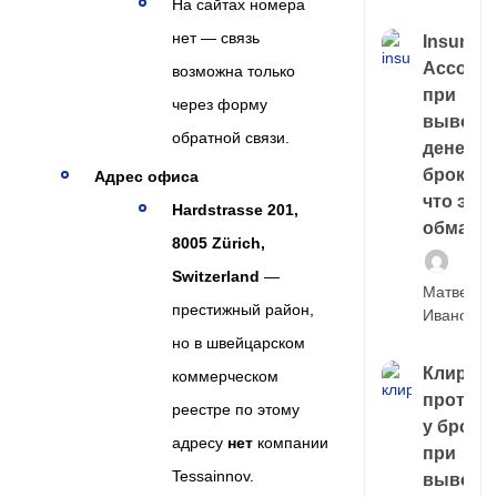
На сайтах номера
нет — связь
Insuran
Account
возможна только
при
через форму
выводе
обратной связи.
денег у
брокера
Адрес офиса
что это,
Hardstrasse 201,
обман?
8005 Zürich,
Switzerland
—
Матвей
престижный район,
Иванов
но в швейцарском
Клирин
коммерческом
протек
реестре по этому
у броке
адресу
нет
компании
при
Tessainnov.
выводе