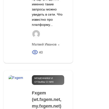
именно такие
запросы можно
увидеть в сети. Что
известно про
платформу...
Матвей Иванов
40
МОШЕННИКИ И
ОТЗЫВЫ О НИХ
Fxgem
(wt.fxgem.net,
my.fxgem.net)