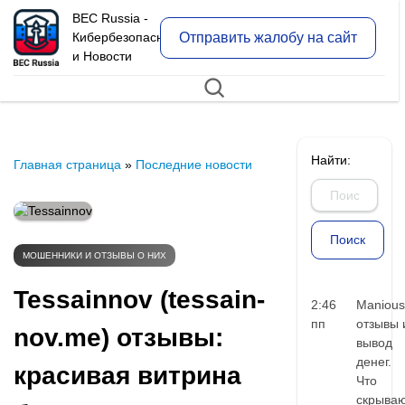
BEC Russia -
Отправить жалобу на сайт
Кибербезопасность
и Новости
Найти:
Главная страница
»
Последние новости
МОШЕННИКИ И ОТЗЫВЫ О НИХ
Tessainnov (tessain-
2:46
Manious
пп
отзывы 
nov.me) отзывы:
вывод
денег.
красивая витрина
Что
скрыва