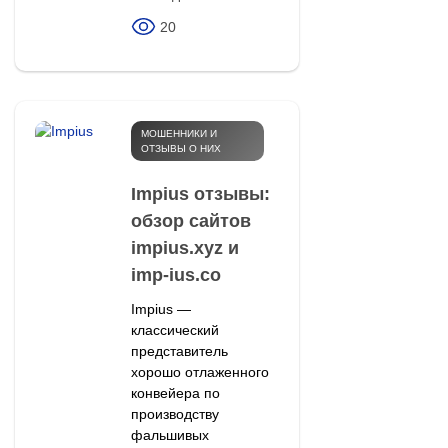
20
МОШЕННИКИ И
ОТЗЫВЫ О НИХ
Impius отзывы:
обзор сайтов
impius.xyz и
imp-ius.co
Impius —
классический
представитель
хорошо отлаженного
конвейера по
производству
фальшивых