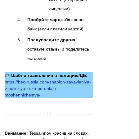
лицензии)
Пробуйте чардж-бэк
через
банк (если платили картой).
Предупредите других:
оставьте отзывы и поделитесь
историей.
👉
Шаблон заявления в полицию/ЦБ:
https://bec-russia.com/shablon-zayavleniya-
v-policziyu-i-czb-pri-onlajn-
moshennichestve/
Внимание:
Tessainnov красив на словах,