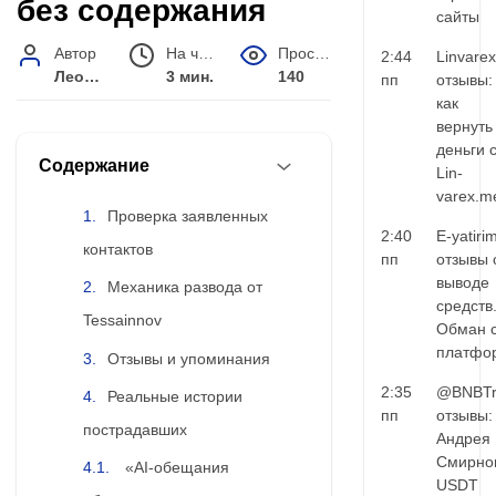
без содержания
сайты
Автор
На чтение
Просмотров
2:44
Linvarex
Леонид Малышев
3 мин.
140
пп
отзывы:
как
вернуть
деньги 
Содержание
Lin-
varex.m
Проверка заявленных
2:40
E-yatiri
контактов
пп
отзывы 
выводе
Механика развода от
средств
Tessainnov
Обман 
платфо
Отзывы и упоминания
2:35
@BNBTr
Реальные истории
пп
отзывы:
пострадавших
Андрея
Смирно
«AI-обещания
USDT