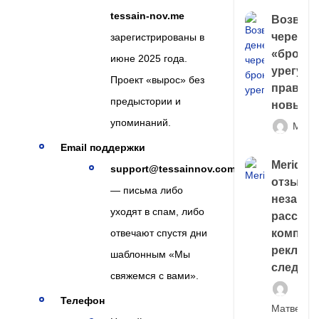
tessain-nov.me
Возврат
через
зарегистрированы в
«брокер
июне 2025 года.
урегули
Проект «вырос» без
правда 
предыстории и
новый 
упоминаний.
Матв
Email поддержки
Meridiee
support@tessainnov.com
отзывы
— письма либо
незави
уходят в спам, либо
расслед
отвечают спустя дни
компани
рекламн
шаблонным «Мы
следа
свяжемся с вами».
Телефон
Матвей И