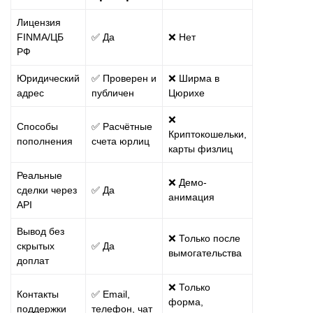
Лицензия
FINMA/ЦБ
✅ Да
❌ Нет
РФ
Юридический
✅ Проверен и
❌ Ширма в
адрес
публичен
Цюрихе
❌
Способы
✅ Расчётные
Криптокошельки,
пополнения
счета юрлиц
карты физлиц
Реальные
❌ Демо-
сделки через
✅ Да
анимация
API
Вывод без
❌ Только после
скрытых
✅ Да
вымогательства
доплат
❌ Только
Контакты
✅ Email,
форма,
поддержки
телефон, чат