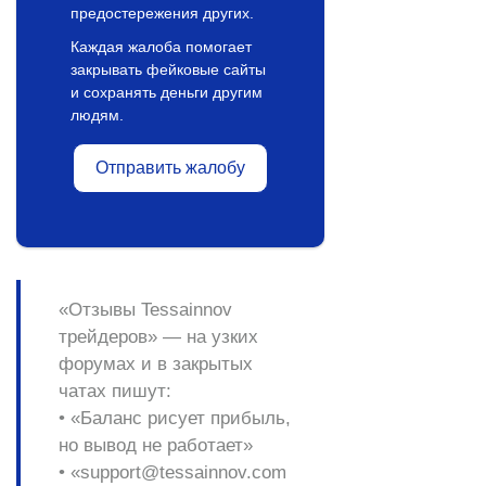
предостережения других.
Каждая жалоба помогает
закрывать фейковые сайты
и сохранять деньги другим
людям.
Отправить жалобу
«Отзывы Tessainnov
трейдеров»
— на узких
форумах и в закрытых
чатах пишут:
• «Баланс рисует прибыль,
но вывод не работает»
• «support@tessainnov.com