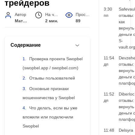
трейдеров
3:30
Safevaul
Автор
На чтение
Просмотров
пп
отзывы:
Матвей Иванов
2 мин.
89
как
вернуть
деньги 
S-
Содержание
vault.or
11:54
Devzehe
Проверка проекта Swopbel
дп
отзывы:
(swopbel.app / swopbel.com)
вернуть
деньги 
Отзывы пользователей
платфо
Основные признаки
11:52
Diberloc
мошенничества у Swopbel
дп
отзывы:
вернуть
Что делать, если вы уже
деньги 
вложили или подключили
платфо
Swopbel
11:48
Delsyra