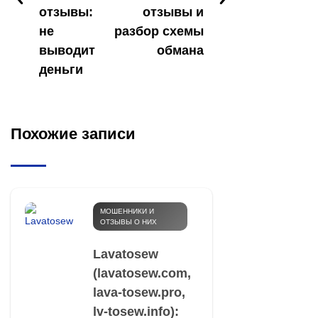
отзывы:
отзывы и
не
разбор схемы
выводит
обмана
деньги
Похожие записи
МОШЕННИКИ И
ОТЗЫВЫ О НИХ
Lavatosew
(lavatosew.com,
lava-tosew.pro,
lv-tosew.info):