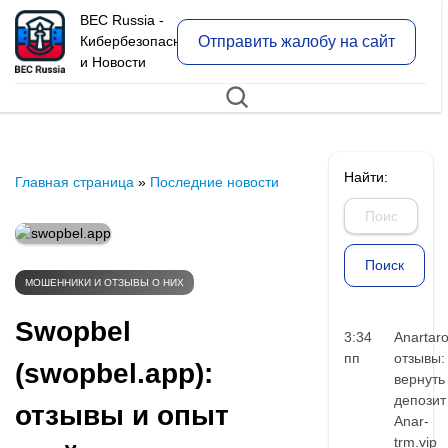
BEC Russia -
Отправить жалобу на сайт
Кибербезопасность
и Новости
Найти:
Главная страница
»
Последние новости
МОШЕННИКИ И ОТЗЫВЫ О НИХ
Swopbel
3:34
Anartar
пп
отзывы:
(swopbel.app):
вернуть
депозит
отзывы и опыт
Anar-
trm.vip