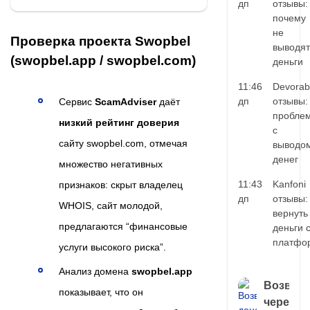
дп
отзывы:
почему
не
Проверка проекта Swopbel
выводят
(swopbel.app / swopbel.com)
деньги
11:46
Devorab
дп
отзывы:
Сервис
ScamAdviser
даёт
пробле
низкий рейтинг доверия
с
сайту swopbel.com, отмечая
выводо
денег
множество негативных
11:43
Kanfoni
признаков: скрыт владелец
дп
отзывы:
WHOIS, сайт молодой,
вернуть
предлагаются “финансовые
деньги 
платфо
услуги высокого риска”.
Анализ домена
swopbel.app
Возврат
показывает, что он
через