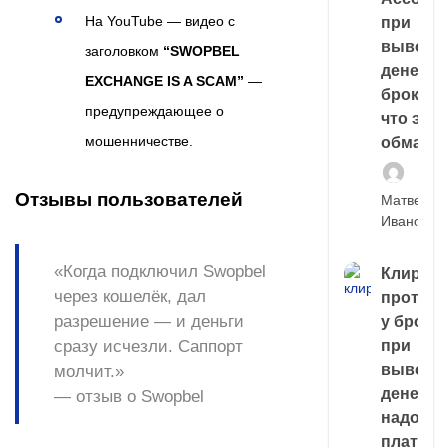
На YouTube — видео с
при
выводе
заголовком
“SWOPBEL
денег у
EXCHANGE IS A SCAM”
—
брокера
предупреждающее о
что это,
мошенничестве.
обман?
Отзывы пользователей
Матвей
Иванов
«Когда подключил Swopbel
Клирин
через кошелёк, дал
протек
разрешение — и деньги
у броке
сразу исчезли. Саппорт
при
выводе
молчит.»
денег,
— отзыв о Swopbel
надо
платить