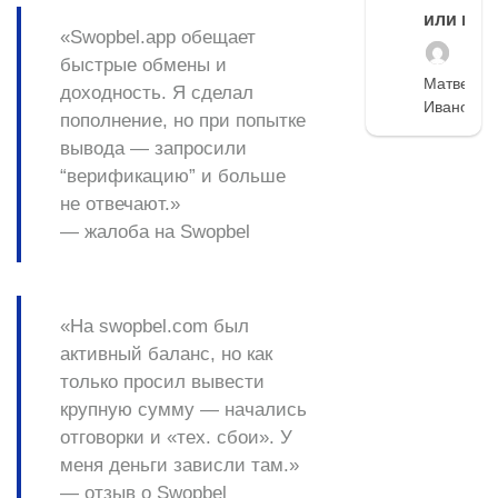
или нет
«Swopbel.app обещает
быстрые обмены и
Матвей
доходность. Я сделал
Иванов
пополнение, но при попытке
вывода — запросили
“верификацию” и больше
не отвечают.»
— жалоба на Swopbel
«На swopbel.com был
активный баланс, но как
только просил вывести
крупную сумму — начались
отговорки и «тех. сбои». У
меня деньги зависли там.»
— отзыв о Swopbel