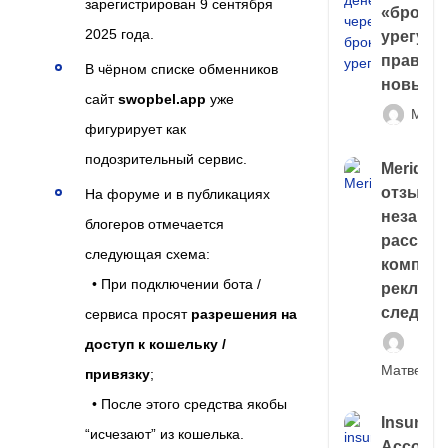
зарегистрирован 9 сентября
«брокер
2025 года.
урегули
правда 
В чёрном списке обменников
новый 
сайт
swopbel.app
уже
Матв
фигурирует как
подозрительный сервис.
Meridiee
отзывы
На форуме и в публикациях
незави
блогеров отмечается
расслед
следующая схема:
компани
• При подключении бота /
рекламн
следа
сервиса просят
разрешения на
доступ к кошельку /
Матвей И
привязку
;
• После этого средства якобы
Insuran
“исчезают” из кошелька.
Account