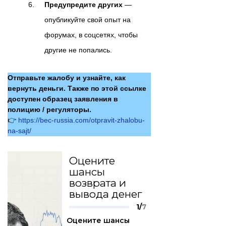
Предупредите других
—
опубликуйте свой опыт на
форумах, в соцсетях, чтобы
другие не попались.
Отправьте жалобу и узнайте, как
вернуть деньги. Также по этой ссылке
доступен образец заявления в
полицию / регуляторы.
👉
https://bec-russia.com/otpravit-zhalobu-
na-sajt/
Оцените
шансы
возврата и
вывода денег
1/
7
Оцените шансы