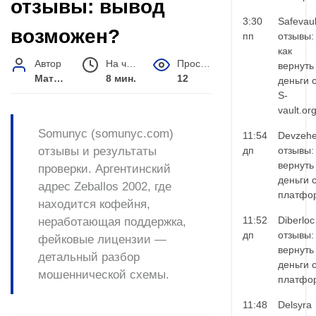
отзывы: вывод
3:30
Safevaul
возможен?
пп
отзывы:
как
Автор
На чтение
Просмотров
вернуть
Матвей Иванов
8 мин.
12
деньги 
S-
vault.or
Somunyc (somunyc.com)
11:54
Devzehe
отзывы и результаты
дп
отзывы:
вернуть
проверки. Аргентинский
деньги 
адрес Zeballos 2002, где
платфо
находится кофейня,
11:52
Diberloc
неработающая поддержка,
дп
отзывы:
фейковые лицензии —
вернуть
детальный разбор
деньги 
мошеннической схемы.
платфо
11:48
Delsyra