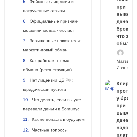
Фейковые лицензии и
при
накрученные отзывы
выводе
Официальные признаки
денег у
брокера
мошенничества: чек-лист
что это,
Завышенные показатели:
обман?
маркетинговый обман
Как работает схема
Матвей
Иванов
обмана (реконструкция)
Нет лицензии ЦБ РФ:
Клирин
юридическая пустота
протек
у броке
Что делать, если вы уже
при
перевели деньги в Somunyc
выводе
Как не попасть в будущем
денег,
надо
Частные вопросы
платить