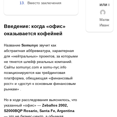
Вместо заключения
или нет
Матвей
Иванов
Введение: когда «офис»
оказывается кофейней
Название
Somunyc
звучит как
абстрактная аббревиатура, характерная
для «нейтральных» проектов, за которыми
не тянется шлейф реальных компаний.
Сайты somunyc.com и somu-nyc.info
позиционируются как трейдинговая
платформа, обещающая «финансовый
рост» и «доступ к основным финансовым
рынкам» .
Но в ходе расследования выяснилось, что
указанный «офис» —
Zeballos 2002,
S2000BQP Rosario, Santa Fe, Argentina
— это не бизнес-центр, а обычная