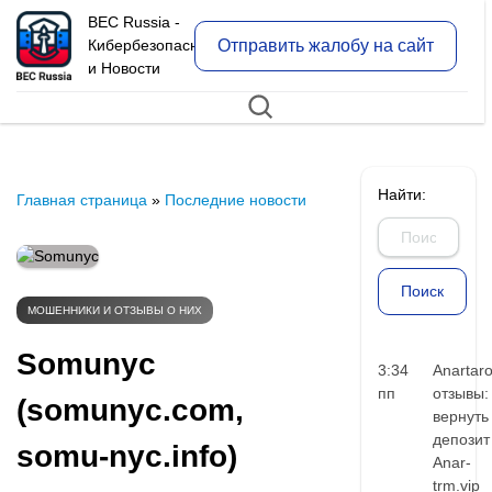
BEC Russia -
Отправить жалобу на сайт
Кибербезопасность
и Новости
Найти:
Главная страница
»
Последние новости
МОШЕННИКИ И ОТЗЫВЫ О НИХ
Somunyc
3:34
Anartar
пп
отзывы:
(somunyc.com,
вернуть
депозит
somu-nyc.info)
Anar-
trm.vip