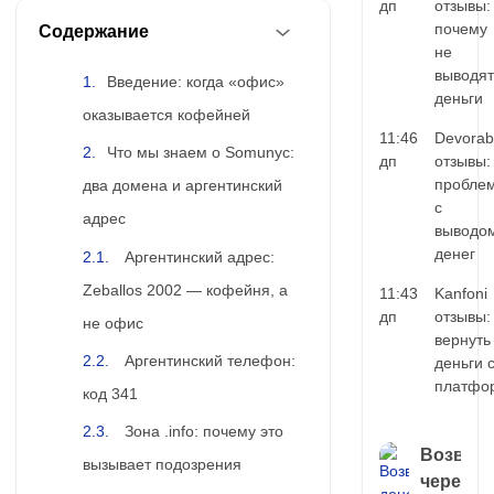
дп
отзывы:
почему
Содержание
не
выводят
Введение: когда «офис»
деньги
оказывается кофейней
11:46
Devorab
Что мы знаем о Somunyc:
дп
отзывы:
пробле
два домена и аргентинский
с
адрес
выводо
денег
Аргентинский адрес:
Zeballos 2002 — кофейня, а
11:43
Kanfoni
дп
отзывы:
не офис
вернуть
Аргентинский телефон:
деньги 
платфо
код 341
Зона .info: почему это
Возврат
вызывает подозрения
через