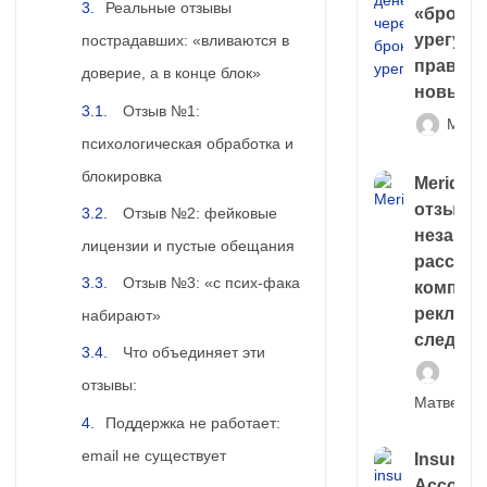
Реальные отзывы
«брокер
урегули
пострадавших: «вливаются в
правда 
доверие, а в конце блок»
новый 
Отзыв №1:
Матв
психологическая обработка и
блокировка
Meridiee
отзывы
Отзыв №2: фейковые
незави
лицензии и пустые обещания
расслед
Отзыв №3: «с псих-фака
компани
рекламн
набирают»
следа
Что объединяет эти
отзывы:
Матвей И
Поддержка не работает:
email не существует
Insuran
Account