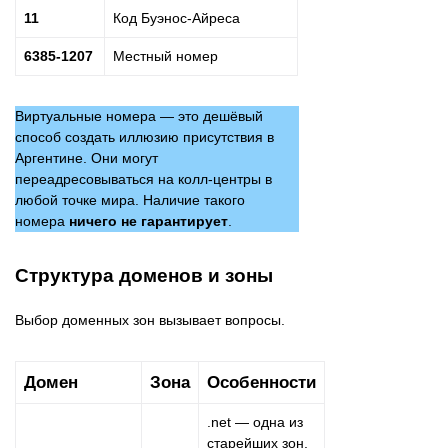
11
Код Буэнос-Айреса
6385-1207
Местный номер
Виртуальные номера — это дешёвый
способ создать иллюзию присутствия в
Аргентине. Они могут
переадресовываться на колл-центры в
любой точке мира. Наличие такого
номера
ничего не гарантирует
.
Структура доменов и зоны
Выбор доменных зон вызывает вопросы.
Домен
Зона
Особенности
.net — одна из
старейших зон,