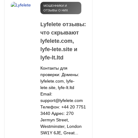
МОШЕННИКИ И
ОТЗЫВЫ О НИХ
Lyfelete отзывы:
что скрывают
lyfelete.com,
lyfe-lete.site и
lyfe-lt.ltd
Контакты для
проверки: Домены:
lyfelete.com, lyfe-
lete.site, lyfe-lt.ltd
Email:
support@lyfelete.com
Телефон: +44 20 7751
3440 Адрес: 270
Jermyn Street,
Westminster, London
SW1Y 6JE, Great...