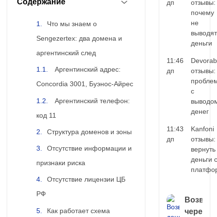
Содержание
дп
отзывы:
почему
не
Что мы знаем о
выводят
Sengezertex: два домена и
деньги
аргентинский след
11:46
Devorab
Аргентинский адрес:
дп
отзывы:
пробле
Concordia 3001, Буэнос-Айрес
с
Аргентинский телефон:
выводо
денег
код 11
11:43
Kanfoni
Структура доменов и зоны
дп
отзывы:
Отсутствие информации и
вернуть
деньги 
признаки риска
платфо
Отсутствие лицензии ЦБ
РФ
Возврат
Как работает схема
через