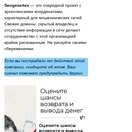
Sengezertex
— это очередной проект с
аргентинскими координатами,
характерный для мошеннических сетей.
Свежие домены, скрытый владелец и
отсутствие информации в сети делают
сотрудничество с этой организацией
крайне рискованным. Не рискуйте своими
сбережениями.
Если вы пострадали от действий этой
компании, сообщите об этом. Ваш
сигнал поможет предупредить других.
Оцените
шансы
возврата и
вывода денег
1/
7
Оцените шансы
возврата и вывода