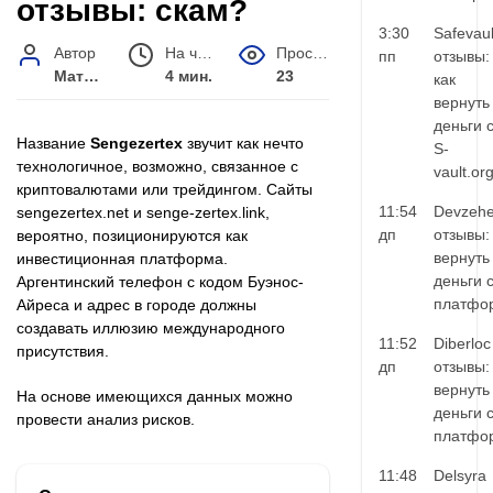
отзывы: скам?
3:30
Safevaul
Автор
На чтение
Просмотров
пп
отзывы:
Матвей Иванов
4 мин.
23
как
вернуть
деньги 
Название
Sengezertex
звучит как нечто
S-
технологичное, возможно, связанное с
vault.or
криптовалютами или трейдингом. Сайты
11:54
Devzehe
sengezertex.net и senge-zertex.link,
дп
отзывы:
вероятно, позиционируются как
вернуть
инвестиционная платформа.
деньги 
Аргентинский телефон с кодом Буэнос-
платфо
Айреса и адрес в городе должны
создавать иллюзию международного
11:52
Diberloc
присутствия.
дп
отзывы:
вернуть
На основе имеющихся данных можно
деньги 
провести анализ рисков.
платфо
11:48
Delsyra