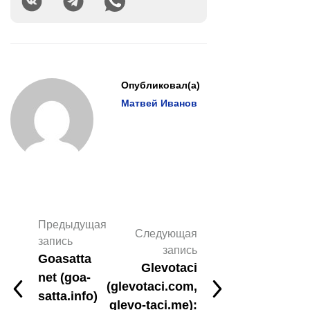
Опубликовал(а)
Матвей Иванов
Предыдущая
Следующая
запись
запись
Goasatta
Glevotaci
net (goa-
(glevotaci.com,
satta.info)
glevo-taci.me):