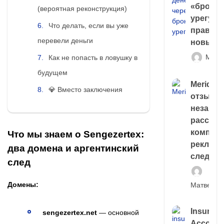
«брокер
(вероятная реконструкция)
урегули
Что делать, если вы уже
правда 
перевели деньги
новый 
Матв
Как не попасть в ловушку в
будущем
Meridiee
💎 Вместо заключения
отзывы
незави
расслед
компани
Что мы знаем о Sengezertex:
рекламн
два домена и аргентинский
следа
след
Домены:
Матвей И
Insuran
sengezertex.net
— основной
Account