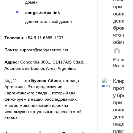
домен
при
senge-zertex.link
—
выводе
денег у
дополнительный домен
брокера
что это,
Телефон:
+54 9 11 6385-1207
обман?
Почта:
support@sengezertex.net
Матвей
Адрес:
Concordia 3001, C1417AIS Cdad.
Иванов
Autónoma de Buenos Aires, Argentina
Код 11 — это
Буэнос-Айрес
, столица
Клирин
Аргентины. Это продолжение
протек
«аргентинского следа», который мы
у броке
фиксируем в наших расследованиях:
при
многие мошеннические проекты
выводе
используют виртуальные адреса в этой
денег,
стране.
надо
платить