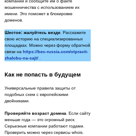
компании и сообщите им о факте
мошенничества с использованием их
имени. Это поможет в блокировке
доменов.
Шестое: жалуйтесь везде
. Расскажите
свою историю на специализированных
площадках. Можно через форму обратной
связи на
https://bec-russia.com/otpravit-
zhalobu-na-sajt/
.
Как не попасть в будущем
Универсальные правила защиты от
подобных схем с европейскими
двойниками.
Проверяйте возраст домена
. Если сайту
меньше года — это огромный риск.
Серьезные компании работают годами.
Проверить можно через сервисы whois.