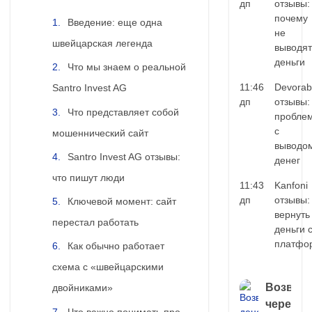
дп
отзывы:
почему
Введение: еще одна
не
швейцарская легенда
выводят
деньги
Что мы знаем о реальной
11:46
Devorab
Santro Invest AG
дп
отзывы:
Что представляет собой
пробле
с
мошеннический сайт
выводо
Santro Invest AG отзывы:
денег
что пишут люди
11:43
Kanfoni
дп
отзывы:
Ключевой момент: сайт
вернуть
перестал работать
деньги 
платфо
Как обычно работает
схема с «швейцарскими
Возврат
двойниками»
через
Что важно понимать про