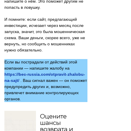
напишите о нём. Это поможет другим не
попасть в ловушку.
И помните: если сайт, предлагающий
инвестиции, исчезает через месяц после
запуска, значит, это была мошенническая
схема. Ваши деньги, скорее всего, уже не
вернуть, но сообщить о мошенниках
нужно обязательно.
Если вы пострадали от действий этой
компании — напишите жалобу на
https://bec-russia.com/otpravit-zhalobu-
na-sajt/
. Ваш сигнал важен — он поможет
предупредить других и, возможно,
привлечет внимание контролирующих
органов.
Оцените
шансы
возврата и