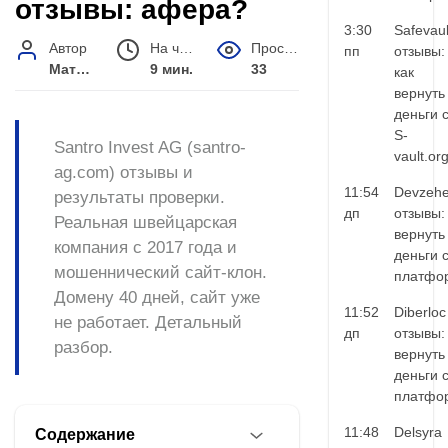
отзывы: афера?
3:30
Safevaul
Автор
На чтение
Просмотров
пп
отзывы:
Матвей Иванов
9 мин.
33
как
вернуть
деньги 
S-
Santro Invest AG (santro-
vault.or
ag.com) отзывы и
11:54
Devzehe
результаты проверки.
дп
отзывы:
Реальная швейцарская
вернуть
компания с 2017 года и
деньги 
мошеннический сайт-клон.
платфо
Домену 40 дней, сайт уже
11:52
Diberloc
не работает. Детальный
дп
отзывы:
разбор.
вернуть
деньги 
платфо
11:48
Delsyra
Содержание