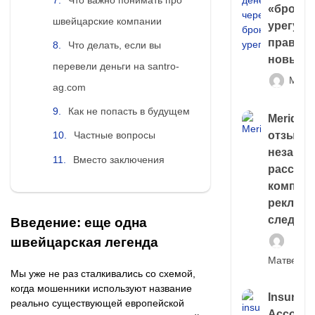
«брокер
швейцарские компании
урегули
правда 
Что делать, если вы
новый 
перевели деньги на santro-
Матв
ag.com
Как не попасть в будущем
Meridiee
отзывы
Частные вопросы
незави
Вместо заключения
расслед
компани
рекламн
следа
Введение: еще одна
швейцарская легенда
Матвей И
Мы уже не раз сталкивались со схемой,
когда мошенники используют название
Insuran
реально существующей европейской
Account