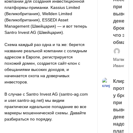
компании для создания инвестиционной
при
платформы-приманки. Kassius Limited
(Великобритания), Wellden Limited
выводе
(Великобритания), ESSEDI Asset
денег у
Management (Швейцария) — и вот теперь
брокера
Santro Invest AG (Швейцария).
что это,
обман?
Схема каждый раз одна и та же: берется
название реальной компании с солидным
адресом в Европе, регистрируется
Матвей
похожий домен, создается сайт-клон с
Иванов
обещаниями высоких доходов, и
начинается охота на доверчивых
Клирин
инвесторов.
протек
В случае с Santro Invest AG (santro-ag.com
у броке
и user.santro-ag.net) мы видим
при
практически идеальное попадание во все
выводе
маркеры мошеннической схемы. Давайте
денег,
разбираться по порядку.
надо
платить