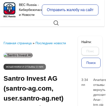
BEC Russia -
Отправить жалобу на сайт
Кибербезопасность
и Новости
Найти:
Главная страница
»
Последние новости
МОШЕННИКИ И ОТЗЫВЫ О НИХ
Santro Invest AG
3:34
Anartar
пп
отзывы:
(santro-ag.com,
вернуть
депозит
user.santro-ag.net)
Anar-
trm.vip