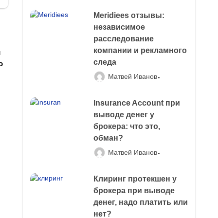
Meridiees отзывы:
независимое
расследование
компании и рекламного
и
следа
о
Матвей Иванов
Insurance Account при
выводе денег у
брокера: что это,
обман?
Матвей Иванов
Клиринг протекшен у
брокера при выводе
денег, надо платить или
нет?