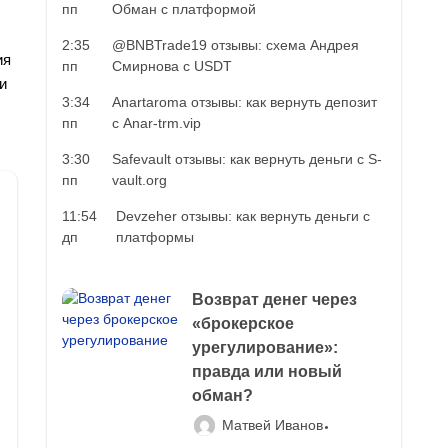
пп
Обман с платформой
2:35
@BNBTrade19 отзывы: схема Андрея
ия
пп
Смирнова с USDT
и
3:34
Anartaroma отзывы: как вернуть депозит
пп
с Anar-trm.vip
3:30
Safevault отзывы: как вернуть деньги с S-
пп
vault.org
11:54
Devzeher отзывы: как вернуть деньги с
дп
платформы
Возврат денег через
«брокерское
урегулирование»:
правда или новый
обман?
Матвей Иванов