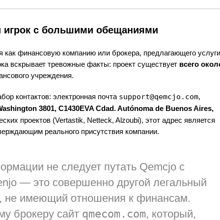
й игрок с большими обещаниями
я как финансовую компанию или брокера, предлагающего услуг
ерка вскрывает тревожные факты: проект существует
всего окол
нансового учреждения.
бор контактов: электронная почта
support@qemcjo.com
,
ashington 3801, C1430EVA Cdad. Autónoma de Buenos Aires,
ких проектов (Vertastik, Netteck, Alzoubi), этот адрес является
верждающим реального присутствия компании.
ормации не следует путать Qemcjo с
enjo
— это совершенно другой легальный
, не имеющий отношения к финансам.
му брокеру сайт
qmecom.com
, который,