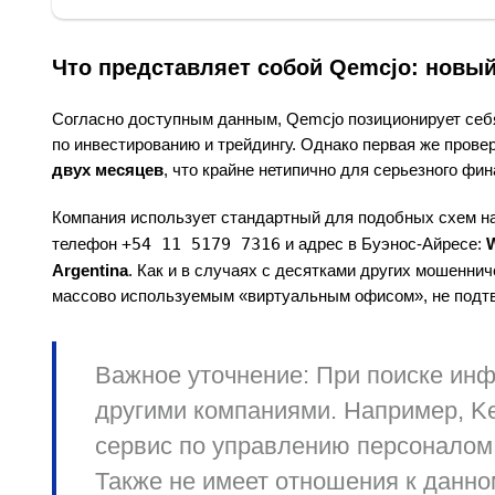
Что представляет собой Qemcjo: новы
Согласно доступным данным, Qemcjo позиционирует себ
по инвестированию и трейдингу. Однако первая же пров
двух месяцев
, что крайне нетипично для серьезного фи
Компания использует стандартный для подобных схем на
телефон
+54 11 5179 7316
и адрес в Буэнос-Айресе:
W
Argentina
. Как и в случаях с десятками других мошенничес
массово используемым «виртуальным офисом», не подт
Важное уточнение:
При поиске инф
другими компаниями. Например,
K
сервис по управлению персоналом
Также не имеет отношения к данно