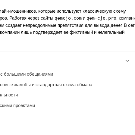
нлайн-мошенников, которые используют классическую схему
ров. Работая через сайты
qemcjo.com
и
qem-cjo.pro
, компан
ем создает непреодолимые препятствия для вывода денег. В сет
х компании лишь подтверждает ее фиктивный и нелегальный
к с большими обещаниями
ссовые жалобы и стандартная схема обмана
альности
скими проектами