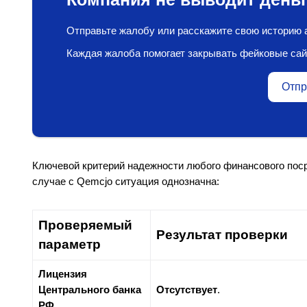
Отправьте жалобу или расскажите свою историю а
Каждая жалоба помогает закрывать фейковые сай
Отпр
Ключевой критерий надежности любого финансового поср
случае с Qemcjo ситуация однозначна:
Проверяемый
Результат проверки
параметр
Лицензия
Центрального банка
Отсутствует
.
РФ