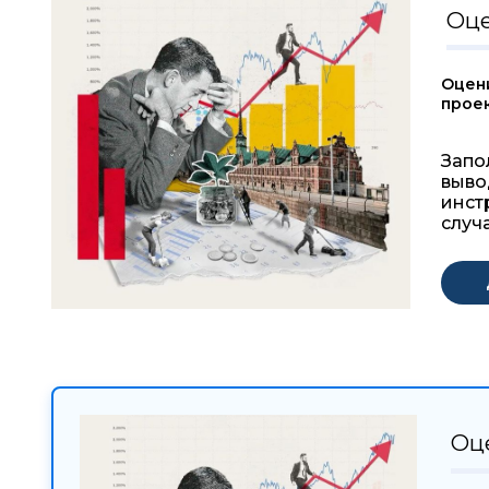
Оце
Оцен
прое
Запо
выво
инст
случа
Оц