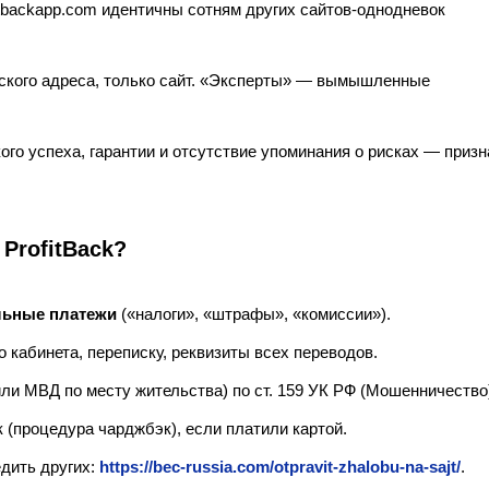
itbackapp.com идентичны сотням других сайтов-однодневок
ского адреса, только сайт. «Эксперты» — вымышленные
го успеха, гарантии и отсутствие упоминания о рисках — призн
ProfitBack?
льные платежи
(«налоги», «штрафы», «комиссии»).
 кабинета, переписку, реквизиты всех переводов.
или МВД по месту жительства) по ст. 159 УК РФ (Мошенничество
 (процедура чарджбэк), если платили картой.
едить других:
https://bec-russia.com/otpravit-zhalobu-na-sajt/
.