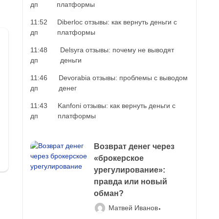
дп
платформы
11:52
Diberloc отзывы: как вернуть деньги с
дп
платформы
11:48
Delsyra отзывы: почему не выводят
дп
деньги
11:46
Devorabia отзывы: проблемы с выводом
дп
денег
11:43
Kanfoni отзывы: как вернуть деньги с
дп
платформы
Возврат денег через
«брокерское
урегулирование»:
правда или новый
обман?
Матвей Иванов