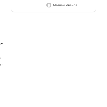
Матвей Иванов
ь»
е
ли