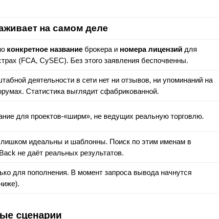
аживает на самом деле
но
конкретное название
брокера и
номера лицензий
для
страх (FCA, CySEC). Без этого заявления беспочвенны.
табной деятельности в сети нет ни отзывов, ни упоминаний на
румах. Статистика выглядит сфабрикованной.
ание для проектов-«ширм», не ведущих реальную торговлю.
слишком идеальны и шаблонны. Поиск по этим именам в
itBack не даёт реальных результатов.
ько для пополнения. В момент запроса вывода начнутся
ниже).
мые сценарии