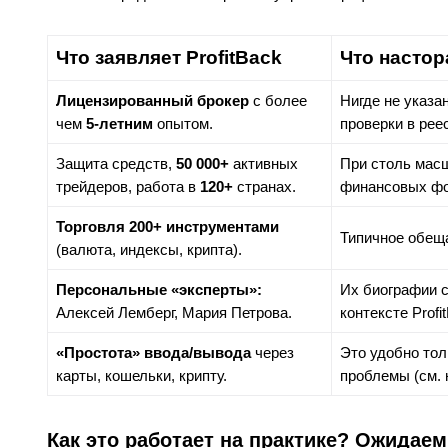
Что заявляет ProfitBack
Что настор
Лицензированный брокер
с более
Нигде не указа
чем
5-летним
опытом.
проверки в рее
Защита средств,
50 000+
активных
При столь масш
трейдеров, работа в
120+
странах.
финансовых фо
Торговля 200+ инструментами
Типичное обещ
(валюта, индексы, крипта).
Персональные «эксперты»:
Их биографии 
Алексей Лемберг, Мария Петрова.
контексте Prof
«Простота» ввода/вывода
через
Это удобно тол
карты, кошельки, крипту.
проблемы (см. 
Как это работает на практике? Ожидае