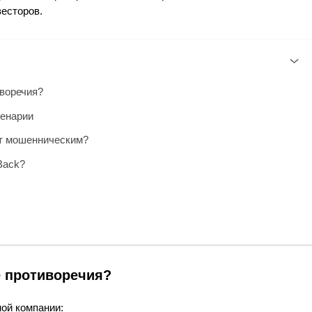
есторов.
иворечия?
ценарии
ют мошенническим?
Back?
е противоречия?
ой компании: