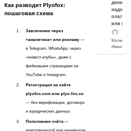
денег,
Как разводит Plyofox:
надо
пошаговая схема
платить
или нет
Завлечение через
«аналитика» или рекламу
—
Матвей
Иванов
в Telegram, WhatsApp, через
«инвест-клубы», даже с
фейковыми страницами на
YouTube и Instagram.
Регистрация на сайте
plyofox.com или plyo-fox.co
— без верификации, договора
и юридических данных.
Пополнение счёта
—
криптовалютой или переводом