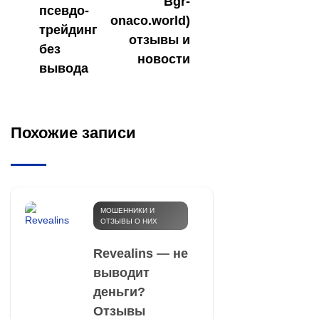
Bgr-
псевдо-
onaco.world)
трейдинг
отзывы и
без
новости
вывода
Похожие записи
МОШЕННИКИ И
ОТЗЫВЫ О НИХ
Revealins — не
выводит
деньги?
Отзывы