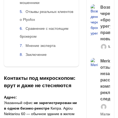
мошенники
Возврат
Отзывы реальных клиентов
через
о Plyofox
«брокер
урегули
Сравнение с настоящим
правда 
брокером
новый 
Мнение эксперта
Матв
Заключение
Meridiee
отзывы
незави
Контакты под микроскопом:
расслед
врут и даже не стесняются
компани
рекламн
Адрес:
следа
Указанный офис
не зарегистрирован ни
в одном бизнес-реестре
Кипра. Agiou
Nektariou 60 — обычное здание в жилом
Матвей И