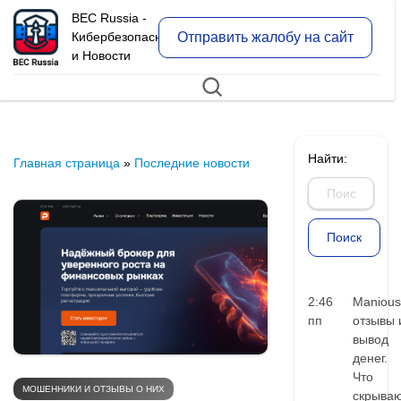
BEC Russia -
Отправить жалобу на сайт
Кибербезопасность
и Новости
Найти:
Главная страница
»
Последние новости
2:46
Manious
пп
отзывы 
вывод
денег.
Что
МОШЕННИКИ И ОТЗЫВЫ О НИХ
скрыва