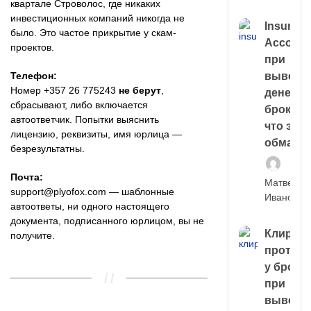
квартале Строволос, где никаких
инвестиционных компаний никогда не
Insuran
было. Это частое прикрытие у скам-
Account
проектов.
при
Телефон:
выводе
Номер +357 26 775243
не берут
,
денег у
сбрасывают, либо включается
брокера
автоответчик. Попытки выяснить
что это,
лицензию, реквизиты, имя юрлица —
обман?
безрезультатны.
Почта:
Матвей
support@plyofox.com
— шаблонные
Иванов
автоответы, ни одного настоящего
документа, подписанного юрлицом, вы не
Клирин
получите.
протек
у броке
при
выводе