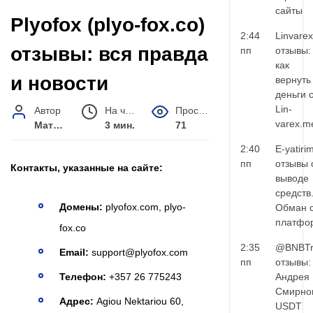
сайты
Plyofox (plyo-fox.co)
2:44
Linvarex
отзывы: вся правда
пп
отзывы:
как
и новости
вернуть
деньги 
Lin-
Автор
На чтение
Просмотров
varex.m
Матвей Иванов
3 мин.
71
2:40
E-yatiri
пп
отзывы 
Контакты, указанные на сайте:
выводе
средств
Домены:
plyofox.com, plyo-
Обман 
платфо
fox.co
2:35
@BNBTr
Email:
support@plyofox.com
пп
отзывы:
Андрея
Телефон:
+357 26 775243
Смирно
Адрес:
Agiou Nektariou 60,
USDT