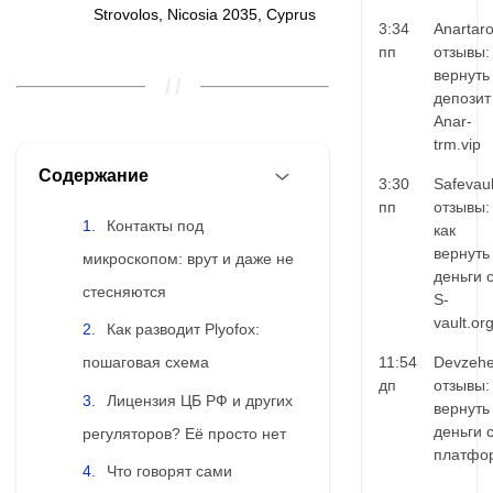
Strovolos, Nicosia 2035, Cyprus
3:34
Anartar
пп
отзывы:
вернуть
депозит
Anar-
trm.vip
Содержание
3:30
Safevaul
пп
отзывы:
Контакты под
как
вернуть
микроскопом: врут и даже не
деньги 
стесняются
S-
vault.or
Как разводит Plyofox:
11:54
Devzehe
пошаговая схема
дп
отзывы:
Лицензия ЦБ РФ и других
вернуть
деньги 
регуляторов? Её просто нет
платфо
Что говорят сами