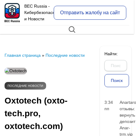
BEC Russia -
Отправить жалобу на сайт
Кибербезопасность
и Новости
Найти:
Главная страница
»
Последние новости
ПОСЛЕДНИЕ НОВОСТИ
Oxtotech (oxto-
3:34
Anartar
пп
отзывы:
tech.pro,
вернуть
депозит
oxtotech.com)
Anar-
trm.vip