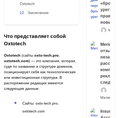
«брокер
Oxtotech
урегули
Заключение
правда 
новый 
Матв
Что представляет собой
Oxtotech
Meridiee
отзывы
Oxtotech
(сайты
oxto-tech.pro
,
незави
oxtotech.com
) — это компания, которая,
расслед
судя по названию и структуре доменов,
компани
позиционирует себя как технологическая
рекламн
или инвестиционная структура. В
следа
распоряжении редакции имеются
следующие данные:
Матвей И
Сайты: oxto-tech.pro,
oxtotech.com
Insuran
Account