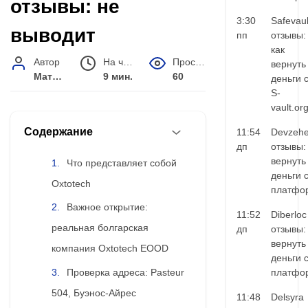
отзывы: не
3:30
Safevaul
выводит
пп
отзывы:
как
Автор
На чтение
Просмотров
вернуть
Матвей Иванов
9 мин.
60
деньги 
S-
vault.or
Содержание
11:54
Devzehe
дп
отзывы:
вернуть
Что представляет собой
деньги 
Oxtotech
платфо
Важное открытие:
11:52
Diberloc
реальная болгарская
дп
отзывы:
вернуть
компания Oxtotech EOOD
деньги 
Проверка адреса: Pasteur
платфо
504, Буэнос-Айрес
11:48
Delsyra