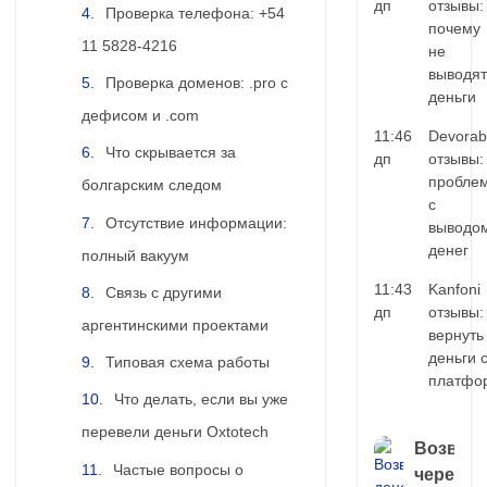
дп
отзывы:
Проверка телефона: +54
почему
11 5828-4216
не
выводят
Проверка доменов: .pro с
деньги
дефисом и .com
11:46
Devorab
Что скрывается за
дп
отзывы:
пробле
болгарским следом
с
Отсутствие информации:
выводо
денег
полный вакуум
11:43
Kanfoni
Связь с другими
дп
отзывы:
аргентинскими проектами
вернуть
деньги 
Типовая схема работы
платфо
Что делать, если вы уже
перевели деньги Oxtotech
Возврат
Частые вопросы о
через