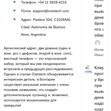
Телефон: +54 11 5828-4216
при
Почта: support@oxtotech.com
выводе
денег у
Адрес: Pasteur 504, C1028AAL
брокера
Cdad. Autónoma de Buenos
что это,
Aires, Argentina
обман?
Аргентинский адрес, два домена (один в
Матвей
зоне .pro с дефисом, второй в зоне .com),
Иванов
местный телефон — это классический
набор, который мы уже неоднократно
Клирин
встречали в предыдущих расследованиях.
протек
Однако в случае Oxtotech обнаруживается
интересная деталь: в Болгарии
у броке
существует реальная компания с очень
при
похожим названием, что создаёт
выводе
дополнительную путаницу и, возможно,
денег,
используется мошенниками для
надо
прикрытия.
платить