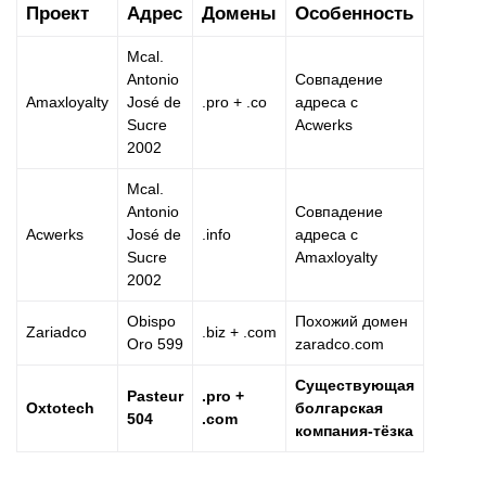
Проект
Адрес
Домены
Особенность
Mcal.
Antonio
Совпадение
Amaxloyalty
José de
.pro + .co
адреса с
Sucre
Acwerks
2002
Mcal.
Antonio
Совпадение
Acwerks
José de
.info
адреса с
Sucre
Amaxloyalty
2002
Obispo
Похожий домен
Zariadco
.biz + .com
Oro 599
zaradco.com
Существующая
Pasteur
.pro +
Oxtotech
болгарская
504
.com
компания-тёзка