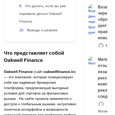
Что делать, если вы уже
Возврат
через
перевели деньги Oakwell
«брокер
Finance
урегули
Выводы и резюме
правда 
новый 
Матв
Что представляет собой
Meridiee
Oakwell Finance
отзывы
незави
Oakwell Finance
(сайт
oakwellfinance.io
)
— это компания, которая позиционирует
расслед
себя как надёжная брокерская
компани
платформа, предлагающая выгодные
рекламн
условия для торговли на финансовых
следа
рынках . На сайте проекта заявляется о
доступе к глобальным рынкам, интуитивно
понятном интерфейсе и возможности
Матвей И
успешной торговли для трейдеров любого