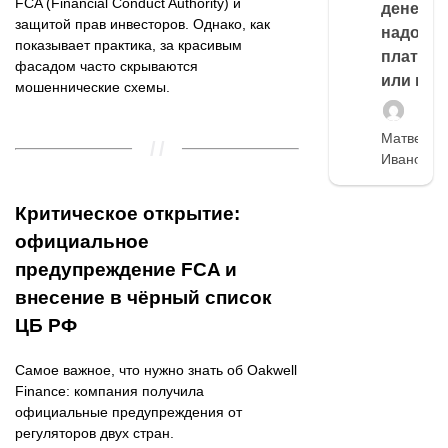
FCA (Financial Conduct Authority) и
денег,
защитой прав инвесторов. Однако, как
надо
показывает практика, за красивым
платить
фасадом часто скрываются
или нет
мошеннические схемы.
Матвей
Иванов
Критическое открытие:
официальное
предупреждение FCA и
внесение в чёрный список
ЦБ РФ
Самое важное, что нужно знать об Oakwell
Finance: компания получила
официальные предупреждения от
регуляторов двух стран.