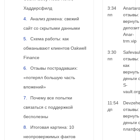
Хаддерсфилд
3:34
Anartar
пп
отзывы:
Анализ домена: свежий
вернуть
депозит
сайт со скрытыми данными
Anar-
Схема работы: как
trm.vip
обманывают клиентов Oakwell
3:30
Safevaul
Finance
пп
отзывы:
как
Отзывы пострадавших:
вернуть
«потерял большую часть
деньги 
S-
вложений»
vault.or
Почему все попытки
11:54
Devzehe
связаться с поддержкой
дп
отзывы:
вернуть
бесполезны
деньги 
Итоговая картина: 10
платфо
неопровержимых фактов