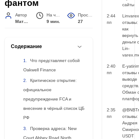
фантом
сайты
Автор
На чтение
Просмотров
2:44
Linvarex
Матвей Иванов
9 мин.
27
пп
отзывы:
как
вернуть
деньги 
Содержание
Lin-
varex.m
Что представляет собой
2:40
E-yatiri
Oakwell Finance
пп
отзывы 
выводе
Критическое открытие:
средств
официальное
Обман 
платфо
предупреждение FCA и
внесение в чёрный список ЦБ
2:35
@BNBTr
пп
отзывы:
РФ
Андрея
Проверка адреса: New
Смирно
USDT
Court Abbey Road North,