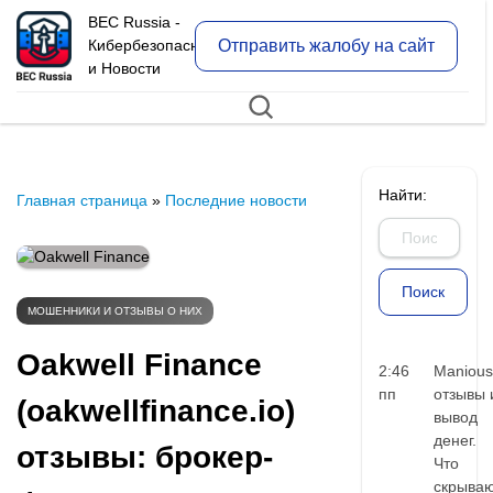
BEC Russia -
Отправить жалобу на сайт
Кибербезопасность
и Новости
Найти:
Главная страница
»
Последние новости
МОШЕННИКИ И ОТЗЫВЫ О НИХ
Oakwell Finance
2:46
Manious
пп
отзывы 
(oakwellfinance.io)
вывод
денег.
отзывы: брокер-
Что
скрыва