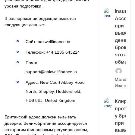
уровня подготовки .
Insuran
Account
В распоряжении редакции имеются
следующие данные:
при
выводе
денег у
Сайт: oakwellfinance.io
брокера
Телефон: +44 1235 643224
что это,
обман?
Почта:
support@oakwellfinance.io
Матвей
Адрес: New Court Abbey Road
Иванов
North, Shepley, Huddersfield,
HD8 8BJ, United Kingdom
Клирин
протек
у броке
Британский адрес должен вызывать
при
доверие. Великобритания ассоциируется
со строгим финансовым регулированием,
выводе