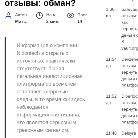
отзывы: обман?
3:30
Safevaul
Автор
На чтение
Просмотров
пп
отзывы:
Матвей Иванов
2 мин.
14
как
вернуть
деньги 
S-
Информация о компании
vault.or
Nidontech в открытых
11:54
Devzehe
источниках практически
дп
отзывы:
отсутствует. Любая
вернуть
легальная инвестиционная
деньги 
платформа со временем
платфо
оставляет цифровые
11:52
Diberloc
следы, в то время как здесь
дп
отзывы:
наблюдается
вернуть
информационная тишина,
деньги 
что является серьезным
платфо
тревожным сигналом.
11:48
Delsyra