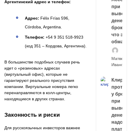
Аргентинский адрес и телефон:
при
выводе
Адрес:
Félix Frías 596,
денег у
Córdoba, Argentina.
брокера
что это,
Телефон:
+54 9 351 518-9923
обман?
(код 351 – Кордова, Аргентина).
Матвей
В большинстве подобных случаев речь
Иванов
идет о «резиновых» адресах
(виртуальный офис), которые не
Клирин
гарантируют реального присутствия
компании. Виртуальные номера легко
протек
перенаправляются в колл-центры,
у броке
находящиеся в других странах.
при
выводе
Законность и риски
денег,
надо
Для русскоязычных инвесторов важнее
платить