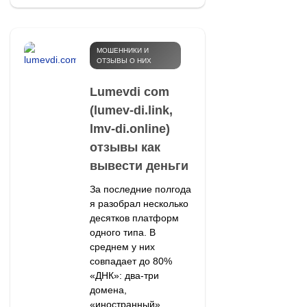
МОШЕННИКИ И
ОТЗЫВЫ О НИХ
Lumevdi com
(lumev-di.link,
lmv-di.online)
отзывы как
вывести деньги
За последние полгода
я разобрал несколько
десятков платформ
одного типа. В
среднем у них
совпадает до 80%
«ДНК»: два-три
домена,
«иностранный»