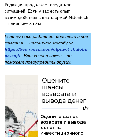
Редакция продолжает следить за
ситуацией. Если у вас есть опыт
взаимодействия с платформой Nidontech
– напишите о нём.
Если вы пострадали от действий этой
компании – напишите жалобу на
https://bec-russia.com/otpravit-zhalobu-
na-sajt/
. Ваш сигнал важен – он
поможет предупредить других.
Оцените
шансы
возврата и
вывода денег
1/
7
Оцените шансы
возврата и вывода
денег из
инвестиционного