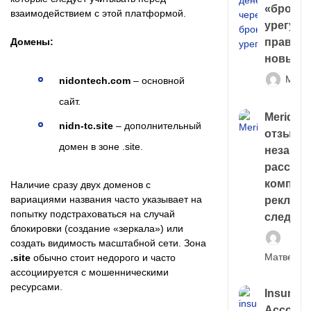
«брокер
взаимодействием с этой платформой.
урегули
Домены:
правда 
новый 
Матв
nidontech.com
– основной
сайт.
Meridiee
nidn-tc.site
– дополнительный
отзывы
домен в зоне .site.
незави
расслед
компани
Наличие сразу двух доменов с
вариациями названия часто указывает на
рекламн
попытку подстраховаться на случай
следа
блокировки (создание «зеркала») или
создать видимость масштабной сети. Зона
Матвей И
.site
обычно стоит недорого и часто
ассоциируется с мошенническими
ресурсами.
Insuran
Account