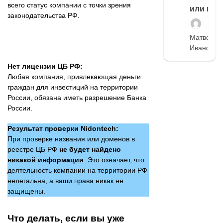
всего статус компании с точки зрения
или нет
законодательства РФ.
Матвей
Иванов
Нет лицензии ЦБ РФ:
Любая компания, привлекающая деньги
граждан для инвестиций на территории
России, обязана иметь разрешение Банка
России.
Результат проверки Nidontech:
При проверке названия или доменов в
реестре ЦБ РФ
не будет найдено
никакой информации
. Это означает, что
деятельность компании на территории РФ
нелегальна, а ваши права никак не
защищены.
Что делать, если вы уже