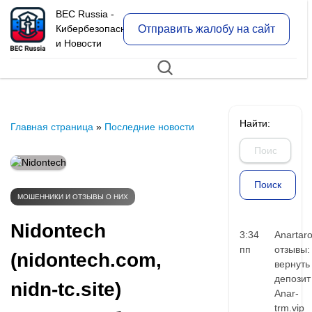
BEC Russia -
Отправить жалобу на сайт
Кибербезопасность
и Новости
Найти:
Главная страница
»
Последние новости
МОШЕННИКИ И ОТЗЫВЫ О НИХ
Nidontech
3:34
Anartar
пп
отзывы:
(nidontech.com,
вернуть
депозит
nidn-tc.site)
Anar-
trm.vip