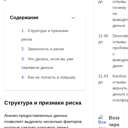
дп
отзывы:
почему
не
Содержание
выводят
деньги
Структура и признаки
11:46
Devorab
риска
дп
отзывы:
пробле
Законность и риски
с
Что делать, если вы уже
выводо
денег
перевели деньги
11:43
Kanfoni
Как не попасть в ловушку
дп
отзывы:
вернуть
деньги 
платфо
Структура и признаки риска
Анализ предоставленных данных
Возврат
позволяет выделить несколько факторов,
через
которые следует учитывать перед