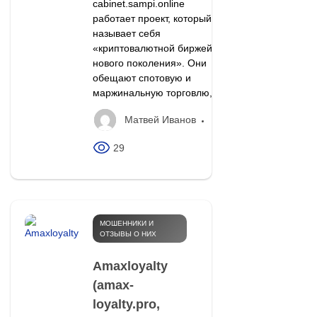
cabinet.sampi.online
работает проект, который
называет себя
«криптовалютной биржей
нового поколения». Они
обещают спотовую и
маржинальную торговлю,...
Матвей Иванов
29
МОШЕННИКИ И
ОТЗЫВЫ О НИХ
Amaxloyalty
(amax-
loyalty.pro,